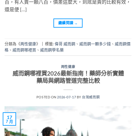
百，有人賣一顆八百，價差這麼大，到底是貴的比較有效，
還是便 […]
繼續閱讀
→
分類為《
两性健康
》
|
標籤:
偉哥 威而鋼
、
威而鋼一顆多少錢
、
威而鋼價
格
、
威而鋼哪裡買
、
威而鋼學名藥
两性健康
威而鋼哪裡買2026最新指南！藥師分析實體
藥局與網路管道完整比較
POSTED ON
2026-07-17
BY
台灣威而鋼
17
7 月