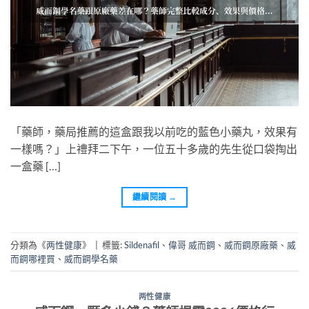
「藥師，藥局推薦的這盒跟我以前吃的藍色小藥丸，效果有
一樣嗎？」上禮拜二下午，一位五十多歲的先生從口袋掏出
一盒藥 […]
繼續閱讀
→
分類為《
两性健康
》
|
標籤:
Sildenafil
、
偉哥 威而鋼
、
威而鋼原廠藥
、
威
而鋼哪裡買
、
威而鋼學名藥
两性健康