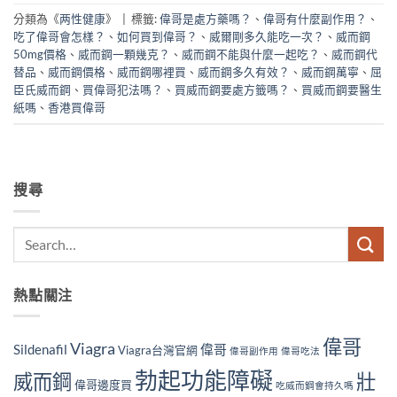
分類為《
两性健康
》
|
標籤:
偉哥是處方藥嗎？
、
偉哥有什麼副作用？
、
吃了偉哥會怎樣？
、
如何買到偉哥？
、
威爾剛多久能吃一次？
、
威而鋼
50mg價格
、
威而鋼一顆幾克？
、
威而鋼不能與什麼一起吃？
、
威而鋼代
替品
、
威而鋼價格
、
威而鋼哪裡買
、
威而鋼多久有效？
、
威而鋼萬寧
、
屈
臣氏威而鋼
、
買偉哥犯法嗎？
、
買威而鋼要處方籤嗎？
、
買威而鋼要醫生
紙嗎
、
香港買偉哥
搜尋
熱點關注
偉哥
Viagra
Sildenafil
偉哥
Viagra台灣官網
偉哥副作用
偉哥吃法
勃起功能障礙
威而鋼
壯
偉哥邊度買
吃威而鋼會持久嗎