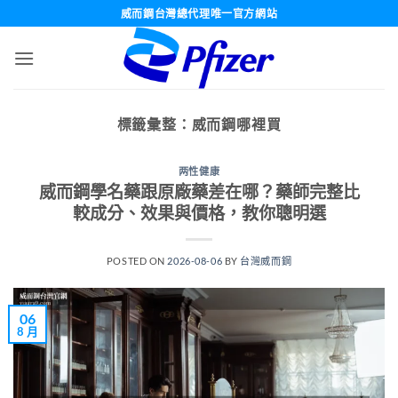
跳
威而鋼台灣總代理唯一官方網站
轉
至
內
容
標籤彙整：
威而鋼哪裡買
两性健康
威而鋼學名藥跟原廠藥差在哪？藥師完整比
較成分、效果與價格，教你聰明選
POSTED ON
2026-08-06
BY
台灣威而鋼
06
8 月