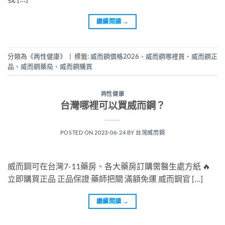
繼續閱讀
→
分類為《
两性健康
》
|
標籤:
威而鋼價格2026
、
威而鋼哪裡買
、
威而鋼正
品
、
威而鋼藥局
、
威而鋼購買
两性健康
台灣哪裡可以買威而鋼？
POSTED ON
2023-06-24
BY
台灣威而鋼
威而鋼可在台灣7-11藥房、各大藥房訂購需醫生處方紙 🔥
立即購買正品 正品保證 藥師把關 滿額免運 威而鋼官 […]
繼續閱讀
→