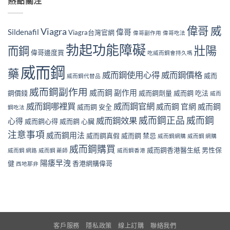
熱點關注
偉哥 威
Viagra
Sildenafil
偉哥
Viagra台灣官網
偉哥副作用
偉哥吃法
勃起功能障礙
壯陽
而鋼
偉哥邊度買
吃威而鋼會持久嗎
威而鋼
藥
威而鋼使用心得
威而鋼價格
威而
威而鋼代替品
威而鋼副作用
威而鋼 副作用
鋼價錢
威而鋼劑量
威而鋼 吃法
威而
威而鋼哪裡買
威而鋼官網
威而鋼 官網
威而鋼
威而鋼 安全
鋼吃法
威而鋼正品
威而鋼
威而鋼效果
心得
威而鋼心得
威而鋼 心臟
注意事項
威而鋼用法
威而鋼真假
威而鋼 禁忌
威而鋼網購
威而鋼 網購
威而鋼購買
威而鋼香港醫生紙
男性保
威而鋼 網路
威而鋼 藥師
威而鋼香港
陽痿早洩
健
香港網購偉哥
西地那非
客戶服務
隱私政策
線上訂購
聯絡我們