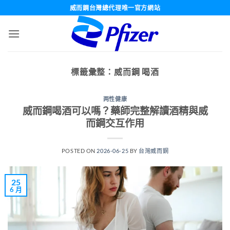
跳
威而鋼台灣總代理唯一官方網站
轉
至
內
容
標籤彙整：
威而鋼 喝酒
两性健康
威而鋼喝酒可以嗎？藥師完整解讀酒精與威
而鋼交互作用
POSTED ON
2026-06-25
BY
台灣威而鋼
25
6 月