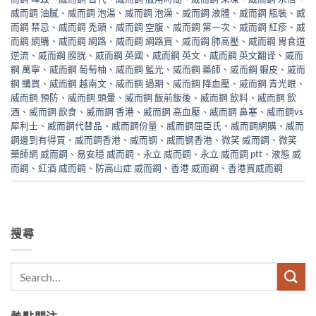
威而鋼 油膩
、
威而鋼 泡湯
、
威而鋼 泡澡
、
威而鋼 液體
、
威而鋼 瓶裝
、
威
而鋼 禁忌
、
威而鋼 禿頭
、
威而鋼 空腹
、
威而鋼 第一次
、
威而鋼 紅疹
、
威
而鋼 網購
、
威而鋼 網路
、
威而鋼 網路買
、
威而鋼 肺高壓
、
威而鋼 胃食道
逆流
、
威而鋼 膀胱
、
威而鋼 英國
、
威而鋼 英文
、
威而鋼 英文翻译
、
威而
鋼 萬寧
、
威而鋼 葡萄柚
、
威而鋼 藍光
、
威而鋼 藥師
、
威而鋼 蝦皮
、
威而
鋼 購買
、
威而鋼 越南文
、
威而鋼 過期
、
威而鋼 降血壓
、
威而鋼 青光眼
、
威而鋼 預防
、
威而鋼 頭暈
、
威而鋼 飯前飯後
、
威而鋼 飲料
、
威而鋼 飲
酒
、
威而鋼 飲食
、
威而鋼 香港
、
威而鋼 高血壓
、
威而鋼 鼻塞
、
威而鋼vs
犀利士
、
威而鋼代替品
、
威而鋼份量
、
威而鋼屈臣氏
、
威而鋼網購
、
威而
鋼邊到有得買
、
威而鋼香港
、
威而钢
、
威而钢香港
、
微笑 威而鋼
、
微笑
藥師網 威而鋼
、
易安穩 威而鋼
、
永立 威而鋼
、
永立 威而鋼 ptt
、
液態 威
而鋼
、
紅酒 威而鋼
、
防高山症 威而鋼
、
香港 威而鋼
、
香港買威而鋼
搜尋