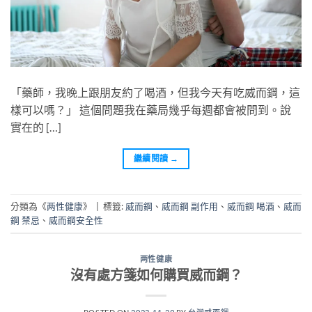
「藥師，我晚上跟朋友約了喝酒，但我今天有吃威而鋼，這
樣可以嗎？」 這個問題我在藥局幾乎每週都會被問到。說
實在的 […]
繼續閱讀
→
分類為《
两性健康
》
|
標籤:
威而鋼
、
威而鋼 副作用
、
威而鋼 喝酒
、
威而
鋼 禁忌
、
威而鋼安全性
两性健康
沒有處方箋如何購買威而鋼？