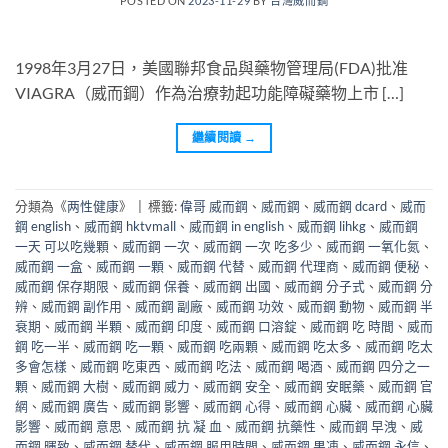
POSTED ON
2023-11-29
BY
台灣威而鋼
1998年3月27日，美國聯邦食品與藥物管理局(FDA)批准
VIAGRA（威而鋼）作為治療勃起功能障礙藥物上市 […]
繼續閱讀
→
分類為《
两性健康
》
|
標籤:
偉哥 威而鋼
、
威而鋼
、
威而鋼 dcard
、
威而
鋼 english
、
威而鋼 hktvmall
、
威而鋼 in english
、
威而鋼 lihkg
、
威而鋼
一天 可以吃幾顆
、
威而鋼 一次
、
威而鋼 一次 吃多少
、
威而鋼 一氧化氮
、
威而鋼 一盒
、
威而鋼 一顆
、
威而鋼 代替
、
威而鋼 代理商
、
威而鋼 便秘
、
威而鋼 保存期限
、
威而鋼 保養
、
威而鋼 出國
、
威而鋼 分子式
、
威而鋼 分
辨
、
威而鋼 副作用
、
威而鋼 副廠
、
威而鋼 功效
、
威而鋼 動物
、
威而鋼 半
衰期
、
威而鋼 半顆
、
威而鋼 印度
、
威而鋼 口溶錠
、
威而鋼 吃 時間
、
威而
鋼 吃一半
、
威而鋼 吃一顆
、
威而鋼 吃兩顆
、
威而鋼 吃太多
、
威而鋼 吃太
多會怎樣
、
威而鋼 吃東西
、
威而鋼 吃法
、
威而鋼 喝酒
、
威而鋼 四分之一
顆
、
威而鋼 大樹
、
威而鋼 威力
、
威而鋼 安全
、
威而鋼 安眠藥
、
威而鋼 官
網
、
威而鋼 廣告
、
威而鋼 影響
、
威而鋼 心得
、
威而鋼 心臟
、
威而鋼 心臟
影響
、
威而鋼 意思
、
威而鋼 抗 凝 血
、
威而鋼 抗藥性
、
威而鋼 早洩
、
威
而鋼 暉致
、
威而鋼 替代
、
威而鋼 服用時間
、
威而鋼 果凍
、
威而鋼 永信
、