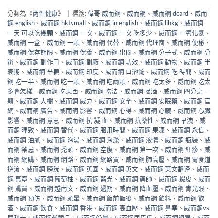
分類為《
两性健康
》
|
標籤:
偉哥 威而鋼
、
威而鋼
、
威而鋼 dcard
、
威而
鋼 english
、
威而鋼 hktvmall
、
威而鋼 in english
、
威而鋼 lihkg
、
威而鋼
一天 可以吃幾顆
、
威而鋼 一次
、
威而鋼 一次 吃多少
、
威而鋼 一氧化氮
、
威而鋼 一盒
、
威而鋼 一顆
、
威而鋼 代替
、
威而鋼 代理商
、
威而鋼 便秘
、
威而鋼 保存期限
、
威而鋼 保養
、
威而鋼 出國
、
威而鋼 分子式
、
威而鋼 分
辨
、
威而鋼 副作用
、
威而鋼 副廠
、
威而鋼 功效
、
威而鋼 動物
、
威而鋼 半
衰期
、
威而鋼 半顆
、
威而鋼 印度
、
威而鋼 口溶錠
、
威而鋼 吃 時間
、
威而
鋼 吃一半
、
威而鋼 吃一顆
、
威而鋼 吃兩顆
、
威而鋼 吃太多
、
威而鋼 吃太
多會怎樣
、
威而鋼 吃東西
、
威而鋼 吃法
、
威而鋼 喝酒
、
威而鋼 四分之一
顆
、
威而鋼 大樹
、
威而鋼 威力
、
威而鋼 安全
、
威而鋼 安眠藥
、
威而鋼 官
網
、
威而鋼 廣告
、
威而鋼 影響
、
威而鋼 心得
、
威而鋼 心臟
、
威而鋼 心臟
影響
、
威而鋼 意思
、
威而鋼 抗 凝 血
、
威而鋼 抗藥性
、
威而鋼 早洩
、
威
而鋼 暉致
、
威而鋼 替代
、
威而鋼 服用時間
、
威而鋼 果凍
、
威而鋼 永信
、
威而鋼 油膩
、
威而鋼 泡湯
、
威而鋼 泡澡
、
威而鋼 液體
、
威而鋼 瓶裝
、
威
而鋼 禁忌
、
威而鋼 禿頭
、
威而鋼 空腹
、
威而鋼 第一次
、
威而鋼 紅疹
、
威
而鋼 網購
、
威而鋼 網路
、
威而鋼 網路買
、
威而鋼 肺高壓
、
威而鋼 胃食道
逆流
、
威而鋼 膀胱
、
威而鋼 英國
、
威而鋼 英文
、
威而鋼 英文翻译
、
威而
鋼 萬寧
、
威而鋼 葡萄柚
、
威而鋼 藍光
、
威而鋼 藥師
、
威而鋼 蝦皮
、
威而
鋼 購買
、
威而鋼 越南文
、
威而鋼 過期
、
威而鋼 降血壓
、
威而鋼 青光眼
、
威而鋼 預防
、
威而鋼 頭暈
、
威而鋼 飯前飯後
、
威而鋼 飲料
、
威而鋼 飲
酒
、
威而鋼 飲食
、
威而鋼 香港
、
威而鋼 高血壓
、
威而鋼 鼻塞
、
威而鋼vs
犀利士
、
威而鋼代替品
、
威而鋼份量
、
威而鋼屈臣氏
、
威而鋼網購
、
威而