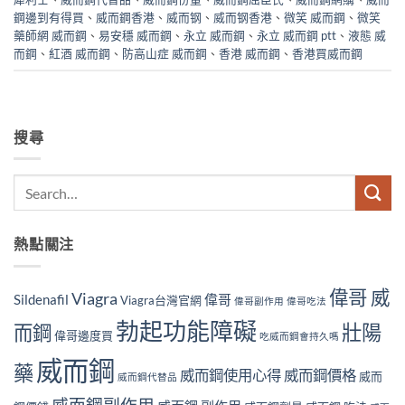
鋼邊到有得買
、
威而鋼香港
、
威而钢
、
威而钢香港
、
微笑 威而鋼
、
微笑
藥師網 威而鋼
、
易安穩 威而鋼
、
永立 威而鋼
、
永立 威而鋼 ptt
、
液態 威
而鋼
、
紅酒 威而鋼
、
防高山症 威而鋼
、
香港 威而鋼
、
香港買威而鋼
搜尋
熱點關注
偉哥 威
Viagra
Sildenafil
偉哥
Viagra台灣官網
偉哥副作用
偉哥吃法
勃起功能障礙
壯陽
而鋼
偉哥邊度買
吃威而鋼會持久嗎
威而鋼
藥
威而鋼使用心得
威而鋼價格
威而
威而鋼代替品
威而鋼副作用