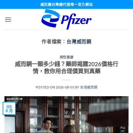
跳
威而鋼台灣總代理唯一官方網站
轉
至
內
容
作者檔案：
台灣威而鋼
两性健康
威而鋼一顆多少錢？藥師揭露2026價格行
情，教你用合理價買到真藥
POSTED ON
2026-08-05
BY
台灣威而鋼
05
8 月