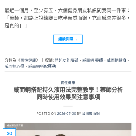
最近一個月，至少有五、六個健身朋友私訊問我同一件事：
「藥師，網路上說練腿日吃半顆威而鋼，充血感會差很多，
是真的 […]
繼續閱讀
→
分類為《
两性健康
》
|
標籤:
勃起功能障礙
、
威而鋼 藥師
、
威而鋼健身
、
威而鋼心得
、
威而鋼搭配運動
两性健康
威而鋼搭配持久液用法完整教學！藥師分析
同時使用效果與注意事項
POSTED ON
2026-07-30
BY
台灣威而鋼
30