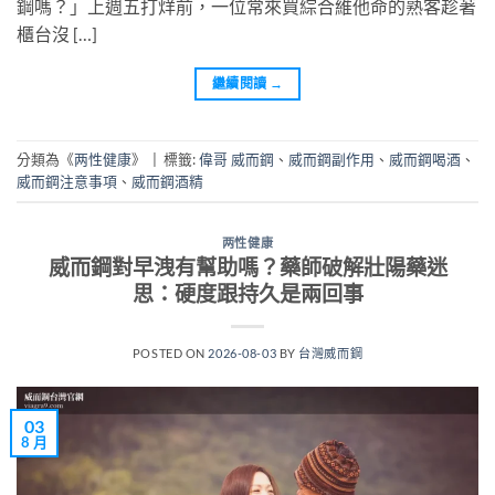
鋼嗎？」上週五打烊前，一位常來買綜合維他命的熟客趁著
櫃台沒 […]
繼續閱讀
→
分類為《
两性健康
》
|
標籤:
偉哥 威而鋼
、
威而鋼副作用
、
威而鋼喝酒
、
威而鋼注意事項
、
威而鋼酒精
两性健康
威而鋼對早洩有幫助嗎？藥師破解壯陽藥迷
思：硬度跟持久是兩回事
POSTED ON
2026-08-03
BY
台灣威而鋼
03
8 月