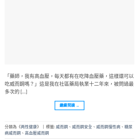
「藥師，我有高血壓，每天都有在吃降血壓藥，這樣還可以
吃威而鋼嗎？」這是我在社區藥局執業十二年來，被問過最
多次的 […]
繼續閱讀
→
分類為《
两性健康
》
|
標籤:
威而鋼
、
威而鋼安全
、
威而鋼慢性病
、
糖尿
病威而鋼
、
高血壓威而鋼