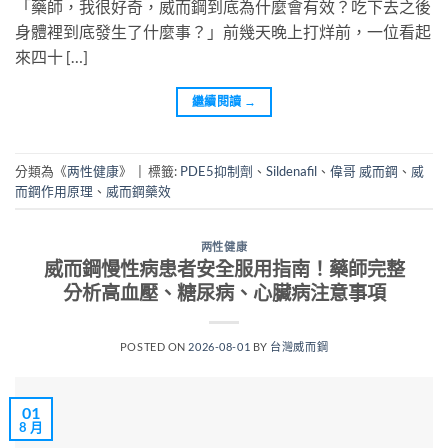
「藥師，我很好奇，威而鋼到底為什麼會有效？吃下去之後
身體裡到底發生了什麼事？」前幾天晚上打烊前，一位看起
來四十 […]
繼續閱讀
→
分類為《
两性健康
》
|
標籤:
PDE5抑制劑
、
Sildenafil
、
偉哥 威而鋼
、
威
而鋼作用原理
、
威而鋼藥效
两性健康
威而鋼慢性病患者安全服用指南！藥師完整
分析高血壓、糖尿病、心臟病注意事項
POSTED ON
2026-08-01
BY
台灣威而鋼
01
8 月