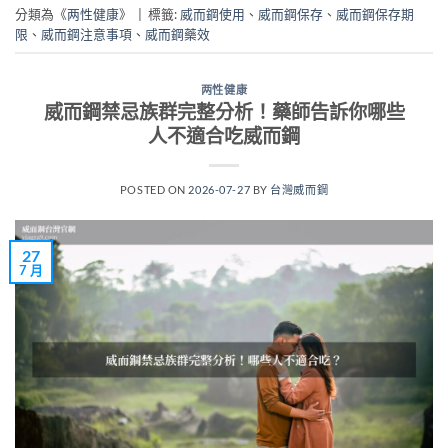
分類為《
两性健康
》
|
標籤:
威而鋼使用
、
威而鋼保存
、
威而鋼保存期
限
、
威而鋼注意事項
、
威而鋼藥效
两性健康
威而鋼禁忌族群完整分析！藥師告訴你哪些
人不適合吃威而鋼
POSTED ON
2026-07-27
BY
台灣威而鋼
27
7 月