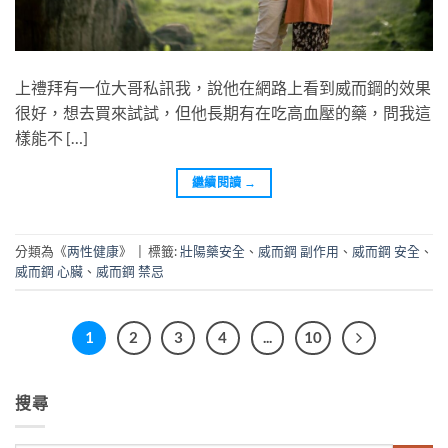
上禮拜有一位大哥私訊我，說他在網路上看到威而鋼的效果
很好，想去買來試試，但他長期有在吃高血壓的藥，問我這
樣能不 […]
繼續閱讀
→
分類為《
两性健康
》
|
標籤:
壯陽藥安全
、
威而鋼 副作用
、
威而鋼 安全
、
威而鋼 心臟
、
威而鋼 禁忌
1
2
3
4
...
10
搜尋