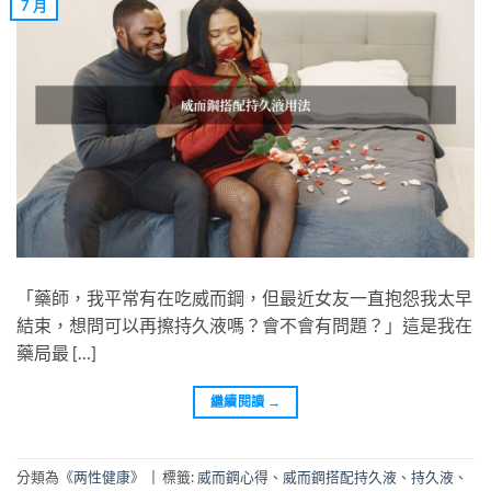
7 月
「藥師，我平常有在吃威而鋼，但最近女友一直抱怨我太早
結束，想問可以再擦持久液嗎？會不會有問題？」這是我在
藥局最 […]
繼續閱讀
→
分類為《
两性健康
》
|
標籤:
威而鋼心得
、
威而鋼搭配持久液
、
持久液
、