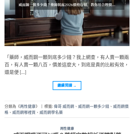
「藥師，威而鋼一顆到底多少錢？我上網查，有人賣一顆兩
百，有人賣一顆八百，價差這麼大，到底是貴的比較有效，
還是便 […]
繼續閱讀
→
分類為《
两性健康
》
|
標籤:
偉哥 威而鋼
、
威而鋼一顆多少錢
、
威而鋼價
格
、
威而鋼哪裡買
、
威而鋼學名藥
两性健康