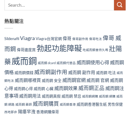
熱點關注
偉哥 威
Viagra
偉哥
Sildenafil
Viagra台灣官網
偉哥副作用
偉哥吃法
勃起功能障礙
壯陽
而鋼
偉哥邊度買
吃威而鋼會持久嗎
威而鋼
藥
威而鋼使用心得
威而鋼
威而鋼 dcard
威而鋼代替品
威而鋼副作用
價格
威而鋼 副作用
威而鋼價錢
威而鋼 吃法
威而
威而鋼官網
威而鋼哪裡買
威而鋼 官網
威而鋼
威而鋼 安全
鋼吃法
威而鋼正品
威而鋼效果
威而鋼注
心得
威而鋼心得
威而鋼 心臟
意事項
威而鋼用法
威而鋼真假
威而鋼 禁忌
威而鋼網購
威而鋼 網購
威而
威而鋼購買
威而鋼香港醫生紙
男性保健
鋼 網路
威而鋼 藥師
威而鋼香港
陽痿早洩
香港網購偉哥
西地那非