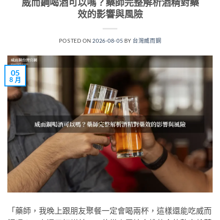
威而鋼喝酒可以嗎？藥師完整解析酒精對藥
效的影響與風險
POSTED ON
2026-08-05
BY
台灣威而鋼
05
8 月
「藥師，我晚上跟朋友聚餐一定會喝兩杯，這樣還能吃威而