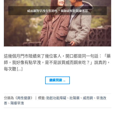
這幾個月門市陸續來了幾位客人，開口都是同一句話：「藥
師，我好像有點早洩，是不是該買威而鋼來吃？」說真的，
每次聽 […]
繼續閱讀
→
分類為《
两性健康
》
|
標籤:
勃起功能障礙
、
壯陽藥
、
威而鋼
、
早洩改
善
、
陽痿早洩