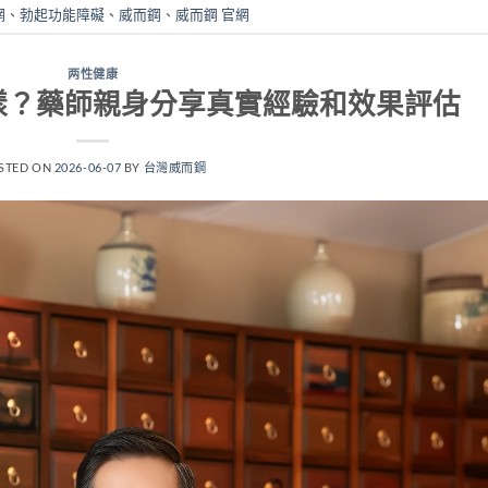
網
、
勃起功能障礙
、
威而鋼
、
威而鋼 官網
两性健康
樣？藥師親身分享真實經驗和效果評估
STED ON
2026-06-07
BY
台灣威而鋼