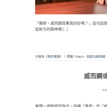
「藥師，威而鋼效果真的好嗎？」這句話
從對方的眼神裡 […]
分類為《
两性健康
》
|
標籤:
Viagra
、
勃起功能障礙
威而鋼
PO
美國一項新研究指出，俗稱「偉哥」的「威而鋼」(V