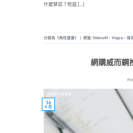
什麼禁忌？吃這 […]
分類為《
两性健康
》
|
標籤:
Sildenafil
、
Viagra
、
偉
網購威而鋼
PO
16
6 月