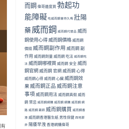
勃起功
而鋼
偉哥邊度買
能障礙
壯陽
吃威而鋼會持久嗎
威而鋼
藥
威而
威而鋼代替品
鋼使用心得
威而鋼價格
威而鋼
威而鋼副作用
威而鋼 副
價錢
作用
威而鋼劑量
威而鋼 吃法
威而鋼吃
威而鋼哪裡買
威而
威而鋼 安全
法
鋼官網
威而鋼 官網
威而鋼 心得
威而鋼效
威而鋼心得
威而鋼 心臟
威而鋼正品
威而鋼注意
果
事項
威而鋼用法
威而鋼真假
威而
鋼 禁忌
威而鋼網購
威而鋼 網購
威而鋼 網
威而鋼購買
路
威而鋼 藥師
威而鋼香
威而鋼香港醫生紙
男性保健
港
西地那
陽痿早洩
香港網購偉哥
非
鋼有