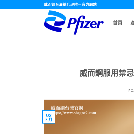
跳
威而鋼台灣總代理唯一官方網站
轉
至
首頁
內
容
威而鋼服用禁忌
PO
02
7 月