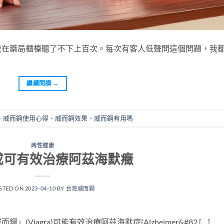
我在藥局櫃檯聽了不下上百次。每次有客人低聲問這個問題，我
繼續閱讀
→
、
威而鋼使用心得
、
威而鋼效果
、
威而鋼有用嗎
两性健康
或可有效治療阿茲海默癥
STED ON
2023-04-10
BY
台灣威而鋼
iagra)可能有效治療阿茲海默症(Alzheimer&#82 […]