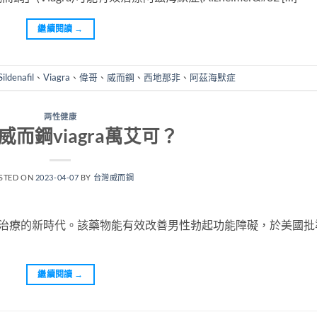
繼續閱讀
→
Sildenafil
、
Viagra
、
偉哥
、
威而鋼
、
西地那非
、
阿茲海默症
两性健康
威而鋼viagra萬艾可？
STED ON
2023-04-07
BY
台灣威而鋼
藥物治療的新時代。該藥物能有效改善男性勃起功能障礙，於美國批
繼續閱讀
→