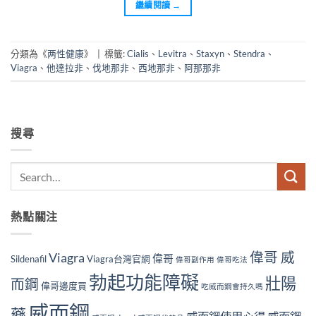
繼續閱讀
→
分類為《
两性健康
》
|
標籤:
Cialis
、
Levitra
、
Staxyn
、
Stendra
、
Viagra
、
他達拉非
、
伐地那非
、
西地那非
、
阿那那非
搜尋
熱點關注
偉哥 威
Viagra
偉哥
Sildenafil
Viagra台灣官網
偉哥副作用
偉哥吃法
勃起功能障礙
壯陽
而鋼
偉哥邊度買
吃威而鋼會持久嗎
威而鋼
藥