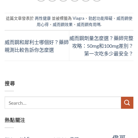
這篇文章發表於
两性健康
並被標籤為
Viagra
、
勃起功能障礙
、
威而鋼使
用心得
、
威而鋼效果
、
威而鋼有用嗎
.
威而鋼劑量怎麼選？藥師完整
威而鋼和犀利士哪個好？藥師
攻略：50mg和100mg差別？
親測比較告訴你怎麼選
第一次吃多少最安全？
搜尋
熱點關注