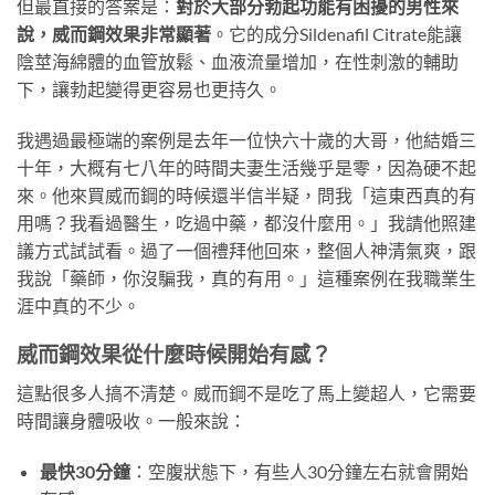
但最直接的答案是：
對於大部分勃起功能有困擾的男性來
說，威而鋼效果非常顯著
。它的成分Sildenafil Citrate能讓
陰莖海綿體的血管放鬆、血液流量增加，在性刺激的輔助
下，讓勃起變得更容易也更持久。
我遇過最極端的案例是去年一位快六十歲的大哥，他結婚三
十年，大概有七八年的時間夫妻生活幾乎是零，因為硬不起
來。他來買威而鋼的時候還半信半疑，問我「這東西真的有
用嗎？我看過醫生，吃過中藥，都沒什麼用。」我請他照建
議方式試試看。過了一個禮拜他回來，整個人神清氣爽，跟
我說「藥師，你沒騙我，真的有用。」這種案例在我職業生
涯中真的不少。
威而鋼效果從什麼時候開始有感？
這點很多人搞不清楚。威而鋼不是吃了馬上變超人，它需要
時間讓身體吸收。一般來說：
最快30分鐘
：空腹狀態下，有些人30分鐘左右就會開始