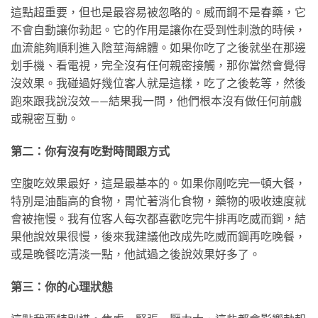
這點超重要，但也是最容易被忽略的。威而鋼不是春藥，它
不會自動讓你勃起。它的作用是讓你在受到性刺激的時候，
血流能夠順利進入陰莖海綿體。如果你吃了之後就坐在那邊
划手機、看電視，完全沒有任何親密接觸，那你當然會覺得
沒效果。我碰過好幾位客人就是這樣，吃了之後乾等，然後
跑來跟我說沒效——結果我一問，他們根本沒有做任何前戲
或親密互動。
第二：你有沒有吃對時間跟方式
空腹吃效果最好，這是最基本的。如果你剛吃完一頓大餐，
特別是油酯高的食物，胃忙著消化食物，藥物的吸收速度就
會被拖慢。我有位客人每次都喜歡吃完牛排再吃威而鋼，結
果他說效果很慢，後來我建議他改成先吃威而鋼再吃晚餐，
或是晚餐吃清淡一點，他試過之後說效果好多了。
第三：你的心理狀態