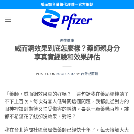
跳
威而鋼台灣總代理唯一官方網站
轉
至
內
容
两性健康
威而鋼效果到底怎麼樣？藥師親身分
享真實經驗和效果評估
POSTED ON
2026-06-07
BY
台灣威而鋼
「藥師，威而鋼效果真的好嗎？」這句話我在藥局櫃檯聽了
不下上百次。每次有客人低聲問這個問題，我都能從對方的
眼神裡讀到期待又怕受傷害的糾結。畢竟一顆藥幾百塊，誰
都不希望花了錢卻沒效果，對吧？
我在台北這間社區藥局做藥師已經快十年了，每天接觸大大