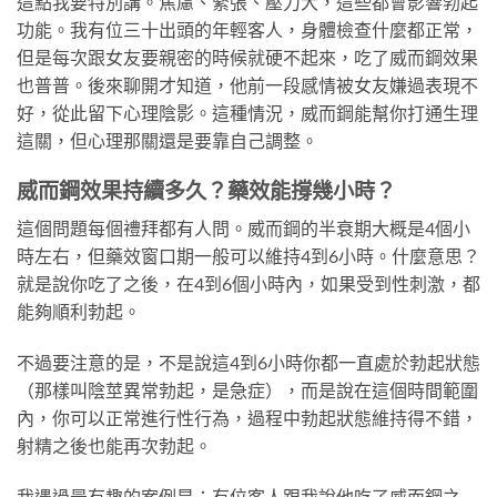
這點我要特別講。焦慮、緊張、壓力大，這些都會影響勃起
功能。我有位三十出頭的年輕客人，身體檢查什麼都正常，
但是每次跟女友要親密的時候就硬不起來，吃了威而鋼效果
也普普。後來聊開才知道，他前一段感情被女友嫌過表現不
好，從此留下心理陰影。這種情況，威而鋼能幫你打通生理
這關，但心理那關還是要靠自己調整。
威而鋼效果持續多久？藥效能撐幾小時？
這個問題每個禮拜都有人問。威而鋼的半衰期大概是4個小
時左右，但藥效窗口期一般可以維持4到6小時。什麼意思？
就是說你吃了之後，在4到6個小時內，如果受到性刺激，都
能夠順利勃起。
不過要注意的是，不是說這4到6小時你都一直處於勃起狀態
（那樣叫陰莖異常勃起，是急症），而是說在這個時間範圍
內，你可以正常進行性行為，過程中勃起狀態維持得不錯，
射精之後也能再次勃起。
我遇過最有趣的案例是：有位客人跟我說他吃了威而鋼之