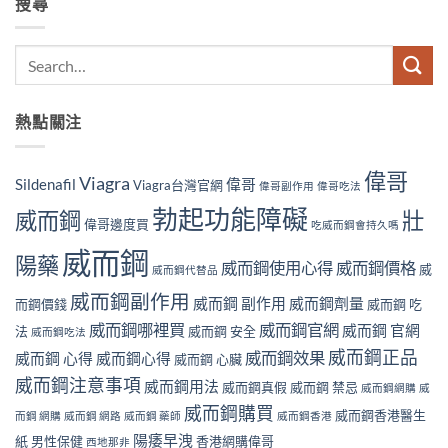
搜尋
熱點關注
偉哥
Viagra
Sildenafil
偉哥
Viagra台灣官網
偉哥副作用
偉哥吃法
勃起功能障礙
威而鋼
壯
偉哥邊度買
吃威而鋼會持久嗎
威而鋼
陽藥
威而鋼使用心得
威而鋼價格
威
威而鋼代替品
威而鋼副作用
威而鋼 副作用
威而鋼劑量
而鋼價錢
威而鋼 吃
威而鋼哪裡買
威而鋼官網
威而鋼 官網
法
威而鋼 安全
威而鋼吃法
威而鋼正品
威而鋼效果
威而鋼 心得
威而鋼心得
威而鋼 心臟
威而鋼注意事項
威而鋼用法
威而鋼真假
威而鋼 禁忌
威而鋼網購
威
威而鋼購買
威而鋼香港醫生
而鋼 網購
威而鋼 網路
威而鋼 藥師
威而鋼香港
陽痿早洩
紙
男性保健
香港網購偉哥
西地那非