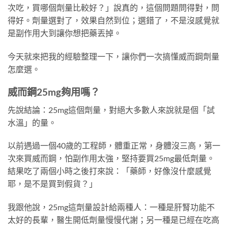
次吃，買哪個劑量比較好？」說真的，這個問題問得對，問
得好。劑量選對了，效果自然到位；選錯了，不是沒感覺就
是副作用大到讓你想把藥丟掉。
今天就來把我的經驗整理一下，讓你們一次搞懂威而鋼劑量
怎麼選。
威而鋼25mg夠用嗎？
先說結論：25mg這個劑量，對絕大多數人來說就是個「試
水溫」的量。
以前遇過一個40歲的工程師，體重正常，身體沒三高，第一
次來買威而鋼，怕副作用太強，堅持要買25mg最低劑量。
結果吃了兩個小時之後打來說：「藥師，好像沒什麼感覺
耶，是不是買到假貨？」
我跟他說，25mg這劑量設計給兩種人：一種是肝腎功能不
太好的長輩，醫生開低劑量慢慢代謝；另一種是已經在吃高