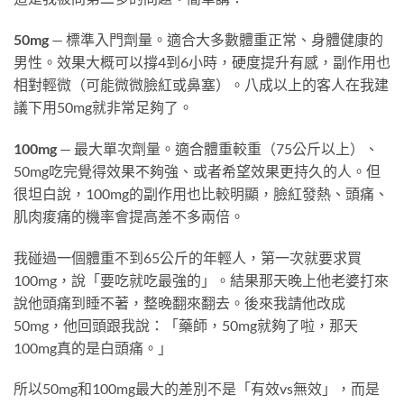
50mg
— 標準入門劑量。適合大多數體重正常、身體健康的
男性。效果大概可以撐4到6小時，硬度提升有感，副作用也
相對輕微（可能微微臉紅或鼻塞）。八成以上的客人在我建
議下用50mg就非常足夠了。
100mg
— 最大單次劑量。適合體重較重（75公斤以上）、
50mg吃完覺得效果不夠強、或者希望效果更持久的人。但
很坦白說，100mg的副作用也比較明顯，臉紅發熱、頭痛、
肌肉痠痛的機率會提高差不多兩倍。
我碰過一個體重不到65公斤的年輕人，第一次就要求買
100mg，說「要吃就吃最強的」。結果那天晚上他老婆打來
說他頭痛到睡不著，整晚翻來翻去。後來我請他改成
50mg，他回頭跟我說：「藥師，50mg就夠了啦，那天
100mg真的是白頭痛。」
所以50mg和100mg最大的差別不是「有效vs無效」，而是