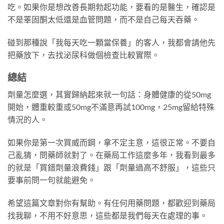
吃。如果你是想改善長期勃起功能，要看的是醫生，確認是
不是睪固酮太低還是血管問題，而不是自己每天吞藥。
碰到那種說「我每天吃一顆當保養」的客人，我都會請他先
把藥放下，去找泌尿科做個檢查比較實際。
總結
劑量怎麼選，其實歸納起來就一句話：身體健康的從50mg
開始，體重較重或50mg不滿意再試100mg，25mg留給特殊
情況的人。
如果你是第一次買威而鋼，拿不定主意，這很正常。不要自
己亂猜，問藥師就對了。在藥局工作這麼多年，我看到最多
的就是「買錯劑量浪費錢」跟「劑量過高不舒服」，這些只
要事前問一句就能避免。
希望這篇文章對你有幫助。有任何用藥問題，都歡迎到藥局
找我聊，不用不好意思，這些都是我們每天在處理的事。