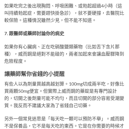
如果吃完之後出現胸悶、呼吸困難、或勃起超過4小時（這
叫持續勃起症，需要趕快掛急診），就不要硬撐，去醫院比
較保險。這種情況雖然少見，但不能不知道。
7. 跟醫師或藥師討論你的病史
如果你有心臟病、正在吃硝酸鹽類藥物（比如舌下含片那
種），威而鋼是絕對不能碰的，兩者加起來會讓血壓驟降到
危險程度。
讓藥師幫你省錢的小提醒
有些人以為劑量買越高越划算。100mg切成兩半吃，好像比
買兩顆50mg便宜。但實際上威而鋼的藥錠是有專門設計
的，切開之後劑量可能不均勻，而且切開的部分容易受潮變
質。我反而不建議大家為了省錢自己切藥。
另外一個常見迷思是「每天吃一顆可以預防不舉」。威而鋼
不是保養品，它不是每天吃的東西。它是在你需要的時候才