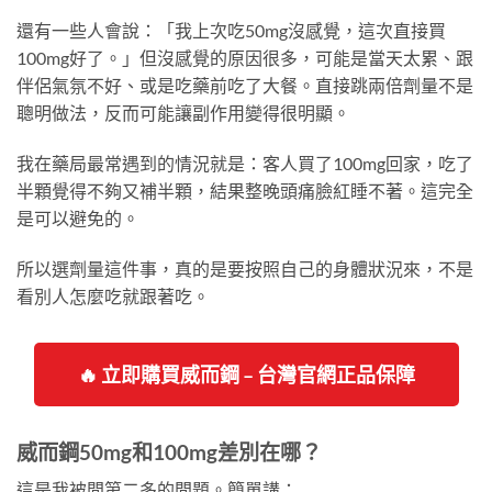
還有一些人會說：「我上次吃50mg沒感覺，這次直接買
100mg好了。」但沒感覺的原因很多，可能是當天太累、跟
伴侶氣氛不好、或是吃藥前吃了大餐。直接跳兩倍劑量不是
聰明做法，反而可能讓副作用變得很明顯。
我在藥局最常遇到的情況就是：客人買了100mg回家，吃了
半顆覺得不夠又補半顆，結果整晚頭痛臉紅睡不著。這完全
是可以避免的。
所以選劑量這件事，真的是要按照自己的身體狀況來，不是
看別人怎麼吃就跟著吃。
🔥 立即購買威而鋼 – 台灣官網正品保障
威而鋼50mg和100mg差別在哪？
這是我被問第二多的問題。簡單講：