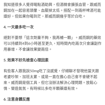
我知道很多人覺得喝點酒助興，但酒精會擴張血管，跟威而
鋼加在一起容易頭暈、血壓掉太低。搭配一到兩杯啤酒可能
還好，但如果你喝到茫，那威而鋼幾乎等於白吃。
4. 一天最多吃一次
絕對不要想「這次劑量不夠，我再補一顆」。威而鋼的藥效
可以持續到4到6小時甚至更久，短時間內吃兩次只會讓副作
用暴增，不會讓效果變兩倍。
5. 效果不好先檢查心理因素
有些客人跟我說50mg吃了沒感覺，仔細聊才發現他當天跟
老婆吵架、加班太累、或是一直在擔心自己會不會硬不起
來。威而鋼是個工具，但它沒辦法解決心理問題。放鬆心
情、營造氣氛，有時候比多吃半顆藥還有效。
6. 注意身體反應