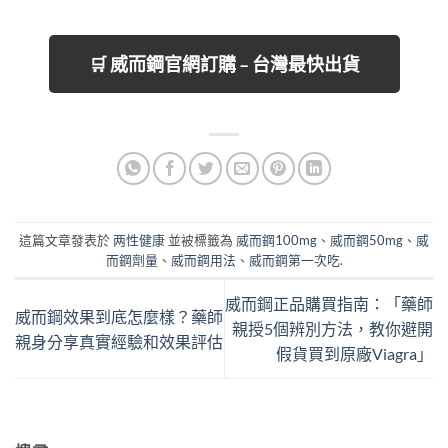
🛒 威而鋼官網訂購 – 台灣最快出貨
這篇文章發表於
两性健康
並被標籤為
威而鋼100mg
、
威而鋼50mg
、
威
而鋼劑量
、
威而鋼用法
、
威而鋼第一次吃
.
威而鋼正品購買指南：「藥師
威而鋼效果到底怎麼樣？藥師
親授5個辨別方法，教你避開
親身分享真實經驗和效果評估
假貨買到原廠Viagra」