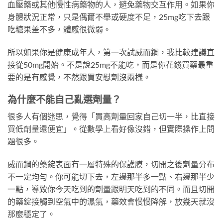
血壓藥或其他慢性病藥物的人，避免藥物交互作用。如果你
身體狀況正常，只是偶爾不舉或硬度不足，25mg吃下去跟
吃糖果差不多，體感很微弱。
所以如果你是健康成年人，第一次試威而鋼，我比較建議直
接從50mg開始。不是說25mg不能吃，而是你花錢買藥最重
要的是有感覺，不然跟買安慰劑沒兩樣。
為什麼不能自己亂選劑量？
很多人有個迷思，覺得「買高劑量回家自己切一半，比直接
買低劑量還便宜」。從數學上看好像沒錯，但實際操作上問
題很多。
威而鋼的藥錠表面有一層特殊的保護膜，切開之後劑量分布
不一定均勻。你可能切下去，左邊那半多一點、右邊那半少
一點，導致你今天吃到的劑量跟明天吃到的不同。而且切開
的藥錠接觸到空氣中的濕氣，藥效會慢慢降解，放幾天就沒
那麼穩定了。