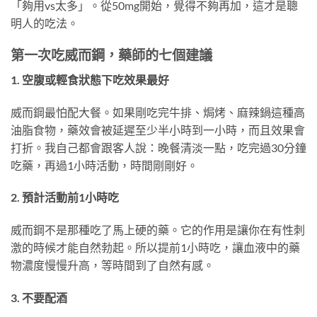
「夠用vs太多」。從50mg開始，覺得不夠再加，這才是聰
明人的吃法。
第一次吃威而鋼，藥師的七個建議
1. 空腹或輕食狀態下吃效果最好
威而鋼最怕配大餐。如果剛吃完牛排、焗烤、麻辣鍋這種高
油脂食物，藥效會被延遲至少半小時到一小時，而且效果會
打折。我自己都會跟客人說：晚餐清淡一點，吃完過30分鐘
吃藥，再過1小時活動，時間剛剛好。
2. 預計活動前1小時吃
威而鋼不是那種吃了馬上硬的藥。它的作用是讓你在有性刺
激的時候才能自然勃起。所以提前1小時吃，讓血液中的藥
物濃度慢慢升高，等時間到了自然有感。
3. 不要配酒