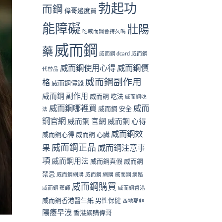
勃起功
而鋼
偉哥邊度買
能障礙
壯陽
吃威而鋼會持久嗎
威而鋼
藥
威而鋼 dcard
威而鋼
威而鋼使用心得
威而鋼價
代替品
威而鋼副作用
格
威而鋼價錢
威而鋼 副作用
威而鋼 吃法
威而鋼吃
威而鋼哪裡買
威而
威而鋼 安全
法
鋼官網
威而鋼 官網
威而鋼 心得
威而鋼效
威而鋼心得
威而鋼 心臟
威而鋼正品
果
威而鋼注意事
項
威而鋼用法
威而鋼真假
威而鋼
禁忌
威而鋼網購
威而鋼 網購
威而鋼 網路
威而鋼購買
威而鋼 藥師
威而鋼香港
威而鋼香港醫生紙
男性保健
西地那非
陽痿早洩
香港網購偉哥