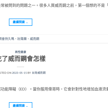
最常被問到的問題之一。很多人買威而鋼之前，第一個想的不是
繼續閱讀
→
鋼會持久嗎
、
壯陽藥
、
威而鋼
两性健康
吃了威而鋼會怎樣
STED ON
2023-05-15
BY
台灣威而鋼
功能障礙（ED）。當你服用偉哥時，它會針對性地增加血液流
繼續閱讀
→