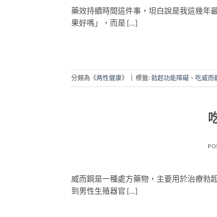
藥效持續時間這件事，坦白說是我這幾年
果好嗎」，而是 […]
分類為《
两性健康
》
|
標籤:
勃起功能障礙
、
吃威而
PO
威而鋼是一種處方藥物，主要用於治療勃起
到男性生殖器官 […]