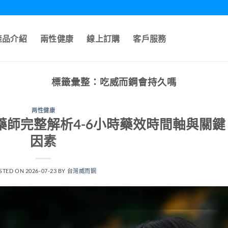
產品介紹
兩性健康
線上訂購
客戶服務
標籤彙整：
吃威而鋼會持久嗎
两性健康
師完整解析4-6小時藥效時間軸與關鍵
因素
STED ON
2026-07-23
BY
台灣威而鋼