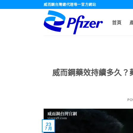
跳
威而鋼台灣總代理唯一官方網站
轉
至
首頁
內
容
威而鋼藥效持續多久？藥
PO
23
7 月