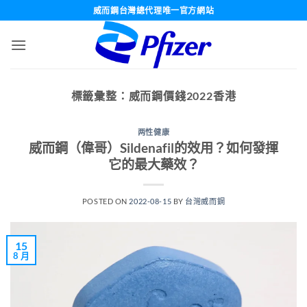
跳
威而鋼台灣總代理唯一官方網站
轉
至
內
容
標籤彙整：
威而鋼價錢2022香港
两性健康
威而鋼（偉哥）Sildenafil的效用？如何發揮
它的最大藥效？
POSTED ON
2022-08-15
BY
台灣威而鋼
15
8 月