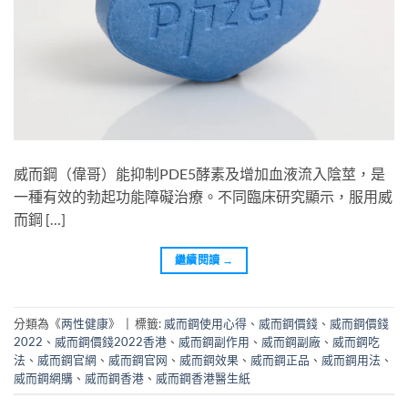
威而鋼（偉哥）能抑制PDE5酵素及增加血液流入陰莖，是
一種有效的勃起功能障礙治療。不同臨床研究顯示，服用威
而鋼 […]
繼續閱讀
→
分類為《
两性健康
》
|
標籤:
威而鋼使用心得
、
威而鋼價錢
、
威而鋼價錢
2022
、
威而鋼價錢2022香港
、
威而鋼副作用
、
威而鋼副廠
、
威而鋼吃
法
、
威而鋼官網
、
威而鋼官网
、
威而鋼效果
、
威而鋼正品
、
威而鋼用法
、
威而鋼網購
、
威而鋼香港
、
威而鋼香港醫生紙