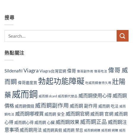
搜尋
熱點關注
偉哥 威
Viagra
Sildenafil
偉哥
Viagra台灣官網
偉哥副作用
偉哥吃法
勃起功能障礙
壯陽
而鋼
偉哥邊度買
吃威而鋼會持久嗎
威而鋼
藥
威而鋼使用心得
威而鋼
威而鋼 dcard
威而鋼代替品
威而鋼副作用
價格
威而鋼 副作用
威而鋼價錢
威而鋼 吃法
威而
威而鋼哪裡買
威而鋼官網
威而鋼 官網
威而鋼
威而鋼 安全
鋼吃法
威而鋼正品
威而鋼效果
威而鋼注
心得
威而鋼心得
威而鋼 心臟
意事項
威而鋼用法
威而鋼真假
威而鋼 禁忌
威而鋼網購
威而鋼 網購
威而