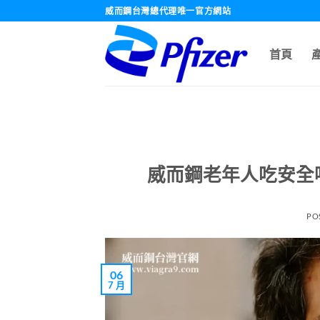
跳
威而鋼台灣總代理唯一官方網站
轉
至
首頁
內
容
威而鋼老年人吃安全
PO
06
7 月