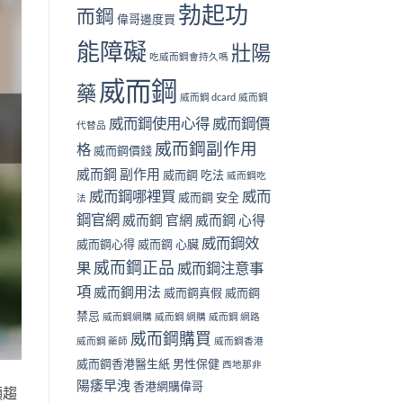
勃起功
而鋼
偉哥邊度買
能障礙
壯陽
吃威而鋼會持久嗎
威而鋼
藥
威而鋼 dcard
威而鋼
威而鋼使用心得
威而鋼價
代替品
威而鋼副作用
格
威而鋼價錢
威而鋼 副作用
威而鋼 吃法
威而鋼吃
威而鋼哪裡買
威而
威而鋼 安全
法
鋼官網
威而鋼 官網
威而鋼 心得
威而鋼效
威而鋼心得
威而鋼 心臟
威而鋼正品
果
威而鋼注意事
項
威而鋼用法
威而鋼真假
威而鋼
禁忌
威而鋼網購
威而鋼 網購
威而鋼 網路
威而鋼購買
威而鋼 藥師
威而鋼香港
威而鋼香港醫生紙
男性保健
西地那非
陽痿早洩
香港網購偉哥
顯趨