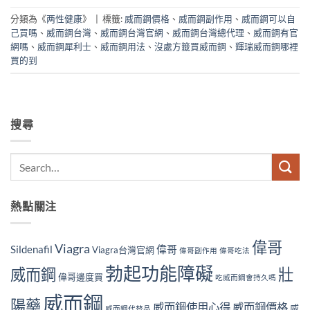
分類為《
两性健康
》
|
標籤:
威而鋼價格
、
威而鋼副作用
、
威而鋼可以自
己買嗎
、
威而鋼台灣
、
威而鋼台灣官網
、
威而鋼台灣總代理
、
威而鋼有官
網嗎
、
威而鋼犀利士
、
威而鋼用法
、
沒處方籤買威而鋼
、
輝瑞威而鋼哪裡
買的到
搜尋
熱點關注
偉哥
Viagra
Sildenafil
偉哥
Viagra台灣官網
偉哥副作用
偉哥吃法
勃起功能障礙
威而鋼
壯
偉哥邊度買
吃威而鋼會持久嗎
威而鋼
陽藥
威而鋼使用心得
威而鋼價格
威
威而鋼代替品