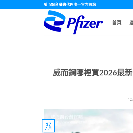
跳
威而鋼台灣總代理唯一官方網站
轉
至
首頁
內
容
威而鋼哪裡買2026最
PO
17
7 月