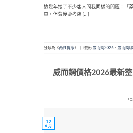
這幾年接了不少客人問我同樣的問題：「
單，但背後要考慮 […]
分類為《
两性健康
》
|
標籤:
威而鋼2026
、
威而鋼哪
威而鋼價格2026最新
PO
12
6 月