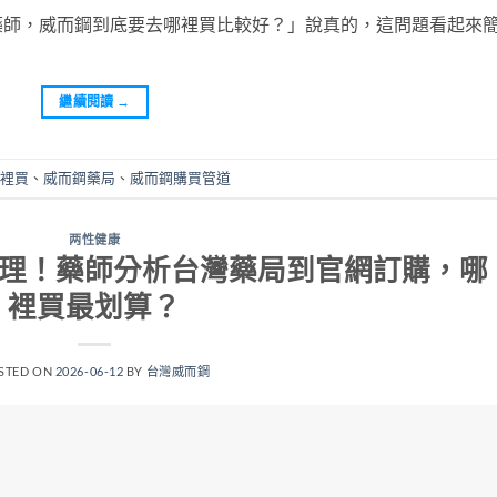
藥師，威而鋼到底要去哪裡買比較好？」說真的，這問題看起來
繼續閱讀
→
裡買
、
威而鋼藥局
、
威而鋼購買管道
两性健康
整理！藥師分析台灣藥局到官網訂購，哪
裡買最划算？
STED ON
2026-06-12
BY
台灣威而鋼