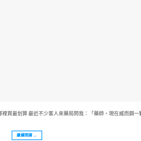
你哪裡買最划算 最近不少客人來藥局問我：「藥師，現在威而鋼一
繼續閱讀
→