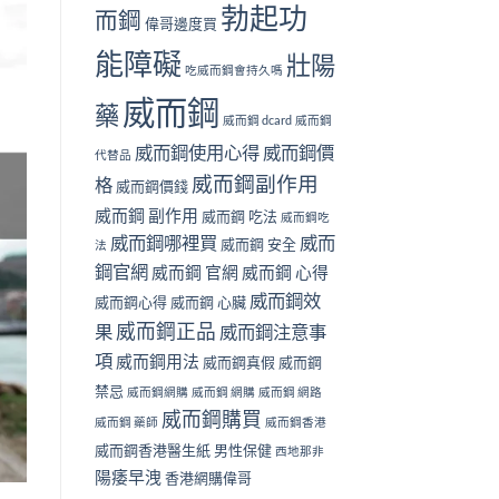
勃起功
而鋼
偉哥邊度買
能障礙
壯陽
吃威而鋼會持久嗎
威而鋼
藥
威而鋼 dcard
威而鋼
威而鋼使用心得
威而鋼價
代替品
威而鋼副作用
格
威而鋼價錢
威而鋼 副作用
威而鋼 吃法
威而鋼吃
威而鋼哪裡買
威而
威而鋼 安全
法
鋼官網
威而鋼 官網
威而鋼 心得
威而鋼效
威而鋼心得
威而鋼 心臟
威而鋼正品
果
威而鋼注意事
項
威而鋼用法
威而鋼真假
威而鋼
禁忌
威而鋼網購
威而鋼 網購
威而鋼 網路
威而鋼購買
威而鋼 藥師
威而鋼香港
威而鋼香港醫生紙
男性保健
西地那非
陽痿早洩
香港網購偉哥