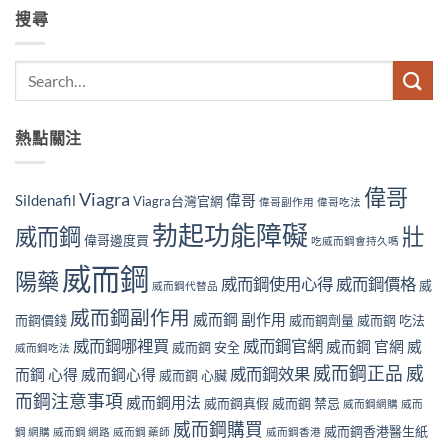
搜尋
熱點關注
偉哥
Viagra
Sildenafil
偉哥
Viagra台灣官網
偉哥副作用
偉哥吃法
勃起功能障礙
威而鋼
壯
偉哥邊度買
吃威而鋼會持久嗎
威而鋼
陽藥
威而鋼使用心得
威而鋼價格
威
威而鋼代替品
威而鋼副作用
威而鋼 副作用
而鋼價錢
威而鋼劑量
威而鋼 吃法
威而鋼哪裡買
威而鋼官網
威而鋼 官網
威
威而鋼 安全
威而鋼吃法
威而鋼正品
威
威而鋼效果
而鋼 心得
威而鋼心得
威而鋼 心臟
而鋼注意事項
威而鋼用法
威而鋼真假
威而鋼 禁忌
威而鋼網購
威而
威而鋼購買
威而鋼香港醫生紙
鋼 網購
威而鋼 網路
威而鋼 藥師
威而鋼香港