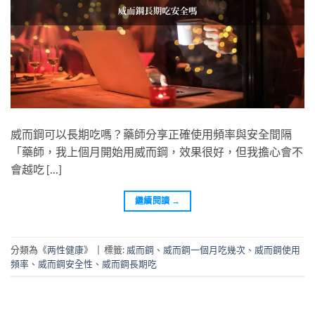
威而鋼可以長期吃嗎？藥師分享正確使用頻率與安全間隔
「藥師，我上個月開始用威而鋼，效果很好，但我擔心會不
會越吃 […]
繼續閱讀
→
分類為《
两性健康
》
|
標籤:
威而鋼
、
威而鋼一個月吃幾次
、
威而鋼使用
頻率
、
威而鋼安全性
、
威而鋼長期吃