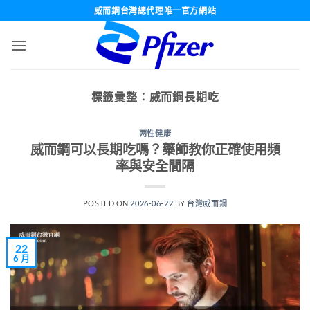
跳
威而鋼台灣總代理唯一官方網站
轉
至
內
容
標籤彙整：
威而鋼長期吃
两性健康
威而鋼可以長期吃嗎？藥師教你正確使用頻
率與安全間隔
POSTED ON
2026-06-22
BY
台灣威而鋼
22
6 月