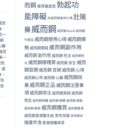
勃起功
而鋼
偉哥邊度買
能障礙
壯陽
吃威而鋼會持久嗎
威而
威而鋼
藥
廠
、
威而鋼 dcard
威而鋼
吃一
威而鋼使用心得
威而鋼價
鋼
代替品
心臟
威而鋼副作用
格
威而鋼價錢
威而
威而鋼 副作用
威而鋼 吃法
威而鋼吃
第一
威而鋼哪裡買
威而
威而鋼 安全
威而
法
、
威
鋼官網
威而鋼 官網
威而鋼 心得
食
、
威而鋼效
威而鋼心得
威而鋼 心臟
邊到
威而鋼正品
果
威而鋼注意事
液態
項
威而鋼用法
威而鋼真假
威而鋼
禁忌
威而鋼網購
威而鋼 網購
威而鋼 網路
威而鋼購買
威而鋼 藥師
威而鋼香港
威而鋼香港醫生紙
男性保健
西地那非
陽痿早洩
香港網購偉哥