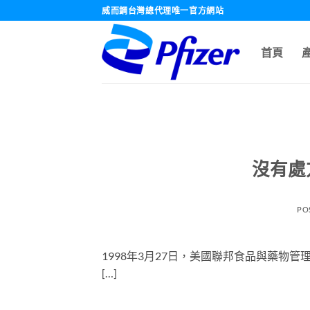
跳
威而鋼台灣總代理唯一官方網站
轉
至
首頁
內
容
沒有處
PO
1998年3月27日，美國聯邦食品與藥物管
[…]