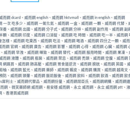
威而鋼 dcard
、
威而鋼 english
、
威而鋼 hktvmall
、
威而鋼 in english
、
威而鋼
鋼 一次 吃多少
、
威而鋼 一氧化氮
、
威而鋼 一盒
、
威而鋼 一顆
、
威而鋼 代替
、
 保養
、
威而鋼 出國
、
威而鋼 分子式
、
威而鋼 分辨
、
威而鋼 副作用
、
威而鋼 副
 半顆
、
威而鋼 印度
、
威而鋼 口溶錠
、
威而鋼 吃 時間
、
威而鋼 吃一半
、
威而鋼 
會怎樣
、
威而鋼 吃東西
、
威而鋼 吃法
、
威而鋼 喝酒
、
威而鋼 四分之一顆
、
威而
威而鋼 官網
、
威而鋼 廣告
、
威而鋼 影響
、
威而鋼 心得
、
威而鋼 心臟
、
威而鋼 
、
威而鋼 早洩
、
威而鋼 暉致
、
威而鋼 替代
、
威而鋼 服用時間
、
威而鋼 果凍
、
威而鋼 液體
、
威而鋼 瓶裝
、
威而鋼 禁忌
、
威而鋼 禿頭
、
威而鋼 空腹
、
威而鋼 
鋼 網路買
、
威而鋼 肺高壓
、
威而鋼 胃食道逆流
、
威而鋼 膀胱
、
威而鋼 英國
、
萄柚
、
威而鋼 藍光
、
威而鋼 藥師
、
威而鋼 蝦皮
、
威而鋼 購買
、
威而鋼 越南文
 預防
、
威而鋼 頭暈
、
威而鋼 飯前飯後
、
威而鋼 飲料
、
威而鋼 飲酒
、
威而鋼 飲
vs犀利士
、
威而鋼代替品
、
威而鋼份量
、
威而鋼屈臣氏
、
威而鋼網購
、
威而鋼
威而鋼
、
微笑藥師網 威而鋼
、
易安穩 威而鋼
、
永立 威而鋼
、
永立 威而鋼 ptt
、
鋼
、
香港買威而鋼