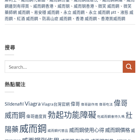
鋼邊到有得買
、
威而鋼香港
、
威而钢
、
威而钢香港
、
微笑 威而鋼
、
微笑
藥師網 威而鋼
、
易安穩 威而鋼
、
永立 威而鋼
、
永立 威而鋼 ptt
、
液態 威
而鋼
、
紅酒 威而鋼
、
防高山症 威而鋼
、
香港 威而鋼
、
香港買威而鋼
搜尋
熱點關注
偉哥
Viagra
Sildenafil
偉哥
Viagra台灣官網
偉哥副作用
偉哥吃法
勃起功能障礙
威而鋼
壯
偉哥邊度買
吃威而鋼會持久嗎
威而鋼
陽藥
威而鋼使用心得
威而鋼價格
威
威而鋼代替品