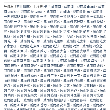
分類為《
两性健康
》
|
標籤:
偉哥 威而鋼
、
威而鋼
、
威而鋼 dcard
、
威而
鋼 english
、
威而鋼 hktvmall
、
威而鋼 in english
、
威而鋼 lihkg
、
威而鋼
一天 可以吃幾顆
、
威而鋼 一次
、
威而鋼 一次 吃多少
、
威而鋼 一氧化氮
、
威而鋼 一盒
、
威而鋼 一顆
、
威而鋼 代替
、
威而鋼 代理商
、
威而鋼 便秘
、
威而鋼 保存期限
、
威而鋼 保養
、
威而鋼 出國
、
威而鋼 分子式
、
威而鋼 分
辨
、
威而鋼 副作用
、
威而鋼 副廠
、
威而鋼 功效
、
威而鋼 動物
、
威而鋼 半
衰期
、
威而鋼 半顆
、
威而鋼 印度
、
威而鋼 口溶錠
、
威而鋼 吃 時間
、
威而
鋼 吃一半
、
威而鋼 吃一顆
、
威而鋼 吃兩顆
、
威而鋼 吃太多
、
威而鋼 吃太
多會怎樣
、
威而鋼 吃東西
、
威而鋼 吃法
、
威而鋼 喝酒
、
威而鋼 四分之一
顆
、
威而鋼 大樹
、
威而鋼 威力
、
威而鋼 安全
、
威而鋼 安眠藥
、
威而鋼 官
網
、
威而鋼 廣告
、
威而鋼 影響
、
威而鋼 心得
、
威而鋼 心臟
、
威而鋼 心臟
影響
、
威而鋼 意思
、
威而鋼 抗 凝 血
、
威而鋼 抗藥性
、
威而鋼 早洩
、
威
而鋼 暉致
、
威而鋼 替代
、
威而鋼 服用時間
、
威而鋼 果凍
、
威而鋼 永信
、
威而鋼 油膩
、
威而鋼 泡湯
、
威而鋼 泡澡
、
威而鋼 液體
、
威而鋼 瓶裝
、
威
而鋼 禁忌
、
威而鋼 禿頭
、
威而鋼 空腹
、
威而鋼 第一次
、
威而鋼 紅疹
、
威
而鋼 網購
、
威而鋼 網路
、
威而鋼 網路買
、
威而鋼 肺高壓
、
威而鋼 胃食道
逆流
、
威而鋼 膀胱
、
威而鋼 英國
、
威而鋼 英文
、
威而鋼 英文翻译
、
威而
鋼 萬寧
、
威而鋼 葡萄柚
、
威而鋼 藍光
、
威而鋼 藥師
、
威而鋼 蝦皮
、
威而
鋼 購買
、
威而鋼 越南文
、
威而鋼 過期
、
威而鋼 降血壓
、
威而鋼 青光眼
、
威而鋼 預防
、
威而鋼 頭暈
、
威而鋼 飯前飯後
、
威而鋼 飲料
、
威而鋼 飲
酒
、
威而鋼 飲食
、
威而鋼 香港
、
威而鋼 高血壓
、
威而鋼 鼻塞
、
威而鋼vs
犀利士
、
威而鋼代替品
、
威而鋼份量
、
威而鋼屈臣氏
、
威而鋼網購
、
威而