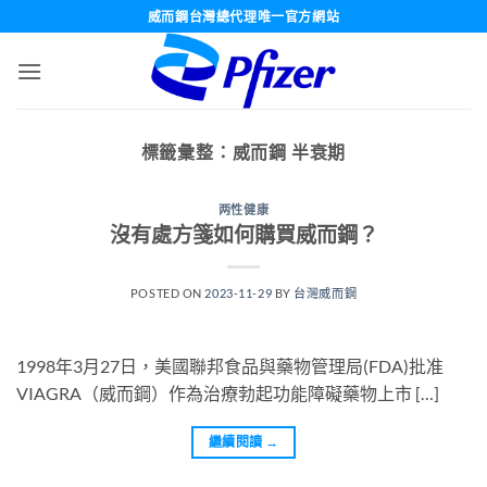
跳
威而鋼台灣總代理唯一官方網站
轉
至
內
容
標籤彙整：
威而鋼 半衰期
两性健康
沒有處方箋如何購買威而鋼？
POSTED ON
2023-11-29
BY
台灣威而鋼
1998年3月27日，美國聯邦食品與藥物管理局(FDA)批准
VIAGRA（威而鋼）作為治療勃起功能障礙藥物上市 […]
繼續閱讀
→