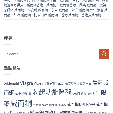
鋼邊到有得買
、
威而鋼香港
、
威而钢
、
威而钢香港
、
微笑 威而鋼
、
微笑
藥師網 威而鋼
、
易安穩 威而鋼
、
永立 威而鋼
、
永立 威而鋼 ptt
、
液態 威
而鋼
、
紅酒 威而鋼
、
防高山症 威而鋼
、
香港 威而鋼
、
香港買威而鋼
搜尋
熱點關注
偉哥 威
Viagra
Sildenafil
偉哥
Viagra台灣官網
偉哥副作用
偉哥吃法
勃起功能障礙
壯陽
而鋼
偉哥邊度買
吃威而鋼會持久嗎
威而鋼
藥
威而鋼使用心得
威而鋼
威而鋼 dcard
威而鋼代替品
威而鋼副作用
價格
威而鋼 副作用