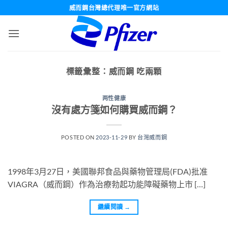
跳
威而鋼台灣總代理唯一官方網站
轉
至
內
容
標籤彙整：
威而鋼 吃兩顆
两性健康
沒有處方箋如何購買威而鋼？
POSTED ON
2023-11-29
BY
台灣威而鋼
1998年3月27日，美國聯邦食品與藥物管理局(FDA)批准
VIAGRA（威而鋼）作為治療勃起功能障礙藥物上市 […]
繼續閱讀
→