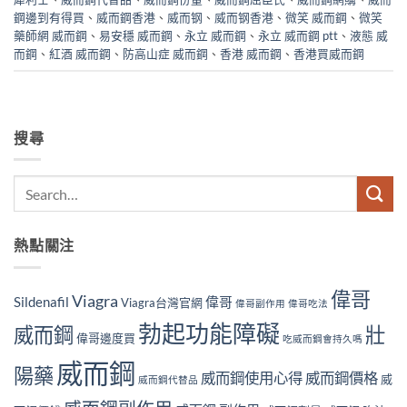
鋼邊到有得買
、
威而鋼香港
、
威而钢
、
威而钢香港
、
微笑 威而鋼
、
微笑
藥師網 威而鋼
、
易安穩 威而鋼
、
永立 威而鋼
、
永立 威而鋼 ptt
、
液態 威
而鋼
、
紅酒 威而鋼
、
防高山症 威而鋼
、
香港 威而鋼
、
香港買威而鋼
搜尋
熱點關注
偉哥
Viagra
Sildenafil
偉哥
Viagra台灣官網
偉哥副作用
偉哥吃法
勃起功能障礙
威而鋼
壯
偉哥邊度買
吃威而鋼會持久嗎
威而鋼
陽藥
威而鋼使用心得
威而鋼價格
威
威而鋼代替品