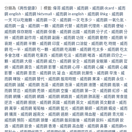
分類為《
两性健康
》
|
標籤:
偉哥 威而鋼
、
威而鋼
、
威而鋼 dcard
、
威而
鋼 english
、
威而鋼 hktvmall
、
威而鋼 in english
、
威而鋼 lihkg
、
威而鋼
一天 可以吃幾顆
、
威而鋼 一次
、
威而鋼 一次 吃多少
、
威而鋼 一氧化氮
、
威而鋼 一盒
、
威而鋼 一顆
、
威而鋼 代替
、
威而鋼 代理商
、
威而鋼 便秘
、
威而鋼 保存期限
、
威而鋼 保養
、
威而鋼 出國
、
威而鋼 分子式
、
威而鋼 分
辨
、
威而鋼 副作用
、
威而鋼 副廠
、
威而鋼 功效
、
威而鋼 動物
、
威而鋼 半
衰期
、
威而鋼 半顆
、
威而鋼 印度
、
威而鋼 口溶錠
、
威而鋼 吃 時間
、
威而
鋼 吃一半
、
威而鋼 吃一顆
、
威而鋼 吃兩顆
、
威而鋼 吃太多
、
威而鋼 吃太
多會怎樣
、
威而鋼 吃東西
、
威而鋼 吃法
、
威而鋼 喝酒
、
威而鋼 四分之一
顆
、
威而鋼 大樹
、
威而鋼 威力
、
威而鋼 安全
、
威而鋼 安眠藥
、
威而鋼 官
網
、
威而鋼 廣告
、
威而鋼 影響
、
威而鋼 心得
、
威而鋼 心臟
、
威而鋼 心臟
影響
、
威而鋼 意思
、
威而鋼 抗 凝 血
、
威而鋼 抗藥性
、
威而鋼 早洩
、
威
而鋼 暉致
、
威而鋼 替代
、
威而鋼 服用時間
、
威而鋼 果凍
、
威而鋼 永信
、
威而鋼 油膩
、
威而鋼 泡湯
、
威而鋼 泡澡
、
威而鋼 液體
、
威而鋼 瓶裝
、
威
而鋼 禁忌
、
威而鋼 禿頭
、
威而鋼 空腹
、
威而鋼 第一次
、
威而鋼 紅疹
、
威
而鋼 網購
、
威而鋼 網路
、
威而鋼 網路買
、
威而鋼 肺高壓
、
威而鋼 胃食道
逆流
、
威而鋼 膀胱
、
威而鋼 英國
、
威而鋼 英文
、
威而鋼 英文翻译
、
威而
鋼 萬寧
、
威而鋼 葡萄柚
、
威而鋼 藍光
、
威而鋼 藥師
、
威而鋼 蝦皮
、
威而
鋼 購買
、
威而鋼 越南文
、
威而鋼 過期
、
威而鋼 降血壓
、
威而鋼 青光眼
、
威而鋼 預防
、
威而鋼 頭暈
、
威而鋼 飯前飯後
、
威而鋼 飲料
、
威而鋼 飲
酒
、
威而鋼 飲食
、
威而鋼 香港
、
威而鋼 高血壓
、
威而鋼 鼻塞
、
威而鋼vs
犀利士
、
威而鋼代替品
、
威而鋼份量
、
威而鋼屈臣氏
、
威而鋼網購
、
威而