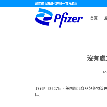
跳
威而鋼台灣總代理唯一官方網站
轉
至
首頁
內
容
沒有處
PO
1998年3月27日，美國聯邦食品與藥物管
[…]