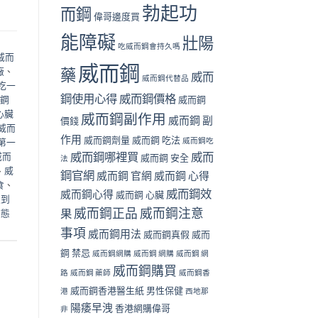
勃起功
而鋼
偉哥邊度買
能障礙
壯陽
吃威而鋼會持久嗎
威而
威而鋼
廠
、
藥
威而
威而鋼代替品
吃一
鋼使用心得
威而鋼價格
鋼
威而鋼
心臟
威而鋼副作用
威而鋼 副
價錢
威而
作用
威而鋼劑量
威而鋼 吃法
威而鋼吃
第一
威而鋼哪裡買
威而
威而
威而鋼 安全
法
、
威
鋼官網
威而鋼 官網
威而鋼 心得
食
、
威而鋼效
威而鋼心得
威而鋼 心臟
邊到
威而鋼正品
威而鋼注意
果
液態
事項
威而鋼用法
威而鋼真假
威而
鋼 禁忌
威而鋼網購
威而鋼 網購
威而鋼 網
威而鋼購買
路
威而鋼 藥師
威而鋼香
威而鋼香港醫生紙
男性保健
港
西地那
陽痿早洩
香港網購偉哥
非