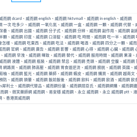
威而鋼 dcard
、
威而鋼 english
、
威而鋼 hktvmall
、
威而鋼 in english
、
威而鋼
鋼 一次 吃多少
、
威而鋼 一氧化氮
、
威而鋼 一盒
、
威而鋼 一顆
、
威而鋼 代替
、
 保養
、
威而鋼 出國
、
威而鋼 分子式
、
威而鋼 分辨
、
威而鋼 副作用
、
威而鋼 副
 半顆
、
威而鋼 印度
、
威而鋼 口溶錠
、
威而鋼 吃 時間
、
威而鋼 吃一半
、
威而鋼 
會怎樣
、
威而鋼 吃東西
、
威而鋼 吃法
、
威而鋼 喝酒
、
威而鋼 四分之一顆
、
威而
威而鋼 官網
、
威而鋼 廣告
、
威而鋼 影響
、
威而鋼 心得
、
威而鋼 心臟
、
威而鋼 
、
威而鋼 早洩
、
威而鋼 暉致
、
威而鋼 替代
、
威而鋼 服用時間
、
威而鋼 果凍
、
威而鋼 液體
、
威而鋼 瓶裝
、
威而鋼 禁忌
、
威而鋼 禿頭
、
威而鋼 空腹
、
威而鋼 
鋼 網路買
、
威而鋼 肺高壓
、
威而鋼 胃食道逆流
、
威而鋼 膀胱
、
威而鋼 英國
、
萄柚
、
威而鋼 藍光
、
威而鋼 藥師
、
威而鋼 蝦皮
、
威而鋼 購買
、
威而鋼 越南文
 預防
、
威而鋼 頭暈
、
威而鋼 飯前飯後
、
威而鋼 飲料
、
威而鋼 飲酒
、
威而鋼 飲
vs犀利士
、
威而鋼代替品
、
威而鋼份量
、
威而鋼屈臣氏
、
威而鋼網購
、
威而鋼
威而鋼
、
微笑藥師網 威而鋼
、
易安穩 威而鋼
、
永立 威而鋼
、
永立 威而鋼 ptt
、
鋼
、
香港買威而鋼