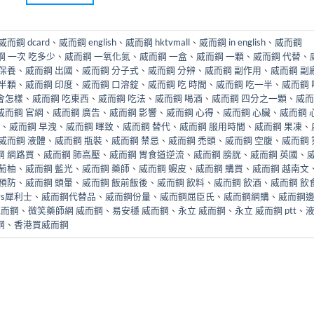
威而鋼 dcard
、
威而鋼 english
、
威而鋼 hktvmall
、
威而鋼 in english
、
威而鋼
鋼 一次 吃多少
、
威而鋼 一氧化氮
、
威而鋼 一盒
、
威而鋼 一顆
、
威而鋼 代替
、
 保養
、
威而鋼 出國
、
威而鋼 分子式
、
威而鋼 分辨
、
威而鋼 副作用
、
威而鋼 副
 半顆
、
威而鋼 印度
、
威而鋼 口溶錠
、
威而鋼 吃 時間
、
威而鋼 吃一半
、
威而鋼 
會怎樣
、
威而鋼 吃東西
、
威而鋼 吃法
、
威而鋼 喝酒
、
威而鋼 四分之一顆
、
威而
威而鋼 官網
、
威而鋼 廣告
、
威而鋼 影響
、
威而鋼 心得
、
威而鋼 心臟
、
威而鋼 
、
威而鋼 早洩
、
威而鋼 暉致
、
威而鋼 替代
、
威而鋼 服用時間
、
威而鋼 果凍
、
威而鋼 液體
、
威而鋼 瓶裝
、
威而鋼 禁忌
、
威而鋼 禿頭
、
威而鋼 空腹
、
威而鋼 
鋼 網路買
、
威而鋼 肺高壓
、
威而鋼 胃食道逆流
、
威而鋼 膀胱
、
威而鋼 英國
、
萄柚
、
威而鋼 藍光
、
威而鋼 藥師
、
威而鋼 蝦皮
、
威而鋼 購買
、
威而鋼 越南文
 預防
、
威而鋼 頭暈
、
威而鋼 飯前飯後
、
威而鋼 飲料
、
威而鋼 飲酒
、
威而鋼 飲
vs犀利士
、
威而鋼代替品
、
威而鋼份量
、
威而鋼屈臣氏
、
威而鋼網購
、
威而鋼
威而鋼
、
微笑藥師網 威而鋼
、
易安穩 威而鋼
、
永立 威而鋼
、
永立 威而鋼 ptt
、
鋼
、
香港買威而鋼