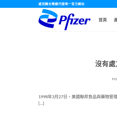
跳
威而鋼台灣總代理唯一官方網站
轉
至
首頁
內
容
沒有處
PO
1998年3月27日，美國聯邦食品與藥物管
[…]