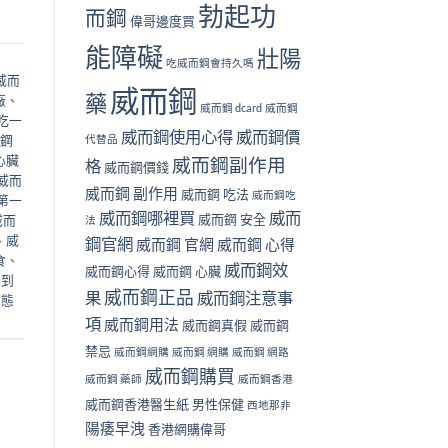
勃起功
而鋼
偉哥邊度買
能障礙
壯陽
吃威而鋼會持久嗎
威而
威而鋼
藥
廠
、
威而鋼 dcard
威而鋼
吃一
威而鋼使用心得
威而鋼價
鋼
代替品
心臟
威而鋼副作用
格
威而鋼價錢
威而
威而鋼 副作用
威而鋼 吃法
威而鋼吃
第一
威而鋼哪裡買
威而
威而鋼 安全
威而
法
、
威
鋼官網
威而鋼 官網
威而鋼 心得
食
、
威而鋼效
威而鋼心得
威而鋼 心臟
邊到
威而鋼正品
果
威而鋼注意事
液態
項
威而鋼用法
威而鋼真假
威而鋼
禁忌
威而鋼網購
威而鋼 網購
威而鋼 網路
威而鋼購買
威而鋼 藥師
威而鋼香港
威而鋼香港醫生紙
男性保健
西地那非
陽痿早洩
香港網購偉哥