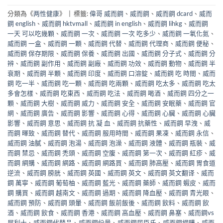
分類為《
两性健康
》
|
標籤:
偉哥 威而鋼
、
威而鋼
、
威而鋼 dcard
、
威而
鋼 english
、
威而鋼 hktvmall
、
威而鋼 in english
、
威而鋼 lihkg
、
威而鋼
一天 可以吃幾顆
、
威而鋼 一次
、
威而鋼 一次 吃多少
、
威而鋼 一氧化氮
、
威而鋼 一盒
、
威而鋼 一顆
、
威而鋼 代替
、
威而鋼 代理商
、
威而鋼 便秘
、
威而鋼 保存期限
、
威而鋼 保養
、
威而鋼 出國
、
威而鋼 分子式
、
威而鋼 分
辨
、
威而鋼 副作用
、
威而鋼 副廠
、
威而鋼 功效
、
威而鋼 動物
、
威而鋼 半
衰期
、
威而鋼 半顆
、
威而鋼 印度
、
威而鋼 口溶錠
、
威而鋼 吃 時間
、
威而
鋼 吃一半
、
威而鋼 吃一顆
、
威而鋼 吃兩顆
、
威而鋼 吃太多
、
威而鋼 吃太
多會怎樣
、
威而鋼 吃東西
、
威而鋼 吃法
、
威而鋼 喝酒
、
威而鋼 四分之一
顆
、
威而鋼 大樹
、
威而鋼 威力
、
威而鋼 安全
、
威而鋼 安眠藥
、
威而鋼 官
網
、
威而鋼 廣告
、
威而鋼 影響
、
威而鋼 心得
、
威而鋼 心臟
、
威而鋼 心臟
影響
、
威而鋼 意思
、
威而鋼 抗 凝 血
、
威而鋼 抗藥性
、
威而鋼 早洩
、
威
而鋼 暉致
、
威而鋼 替代
、
威而鋼 服用時間
、
威而鋼 果凍
、
威而鋼 永信
、
威而鋼 油膩
、
威而鋼 泡湯
、
威而鋼 泡澡
、
威而鋼 液體
、
威而鋼 瓶裝
、
威
而鋼 禁忌
、
威而鋼 禿頭
、
威而鋼 空腹
、
威而鋼 第一次
、
威而鋼 紅疹
、
威
而鋼 網購
、
威而鋼 網路
、
威而鋼 網路買
、
威而鋼 肺高壓
、
威而鋼 胃食道
逆流
、
威而鋼 膀胱
、
威而鋼 英國
、
威而鋼 英文
、
威而鋼 英文翻译
、
威而
鋼 萬寧
、
威而鋼 葡萄柚
、
威而鋼 藍光
、
威而鋼 藥師
、
威而鋼 蝦皮
、
威而
鋼 購買
、
威而鋼 越南文
、
威而鋼 過期
、
威而鋼 降血壓
、
威而鋼 青光眼
、
威而鋼 預防
、
威而鋼 頭暈
、
威而鋼 飯前飯後
、
威而鋼 飲料
、
威而鋼 飲
酒
、
威而鋼 飲食
、
威而鋼 香港
、
威而鋼 高血壓
、
威而鋼 鼻塞
、
威而鋼vs
犀利士
、
威而鋼代替品
、
威而鋼份量
、
威而鋼屈臣氏
、
威而鋼網購
、
威而