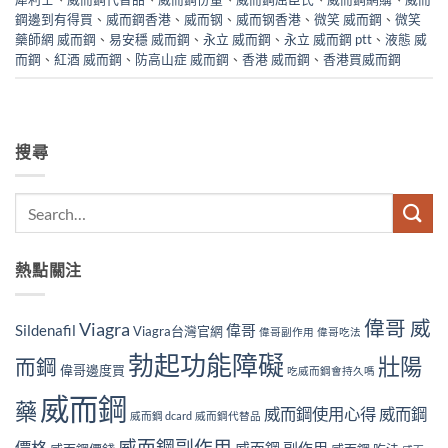
鋼邊到有得買
、
威而鋼香港
、
威而钢
、
威而钢香港
、
微笑 威而鋼
、
微笑
藥師網 威而鋼
、
易安穩 威而鋼
、
永立 威而鋼
、
永立 威而鋼 ptt
、
液態 威
而鋼
、
紅酒 威而鋼
、
防高山症 威而鋼
、
香港 威而鋼
、
香港買威而鋼
搜尋
熱點關注
偉哥 威
Viagra
Sildenafil
偉哥
Viagra台灣官網
偉哥副作用
偉哥吃法
勃起功能障礙
壯陽
而鋼
偉哥邊度買
吃威而鋼會持久嗎
威而鋼
藥
威而鋼使用心得
威而鋼
威而鋼 dcard
威而鋼代替品
威而鋼副作用
價格
威而鋼 副作用