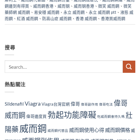
鋼邊到有得買
、
威而鋼香港
、
威而钢
、
威而钢香港
、
微笑 威而鋼
、
微笑
藥師網 威而鋼
、
易安穩 威而鋼
、
永立 威而鋼
、
永立 威而鋼 ptt
、
液態 威
而鋼
、
紅酒 威而鋼
、
防高山症 威而鋼
、
香港 威而鋼
、
香港買威而鋼
搜尋
熱點關注
偉哥
Viagra
Sildenafil
偉哥
Viagra台灣官網
偉哥副作用
偉哥吃法
勃起功能障礙
威而鋼
壯
偉哥邊度買
吃威而鋼會持久嗎
威而鋼
陽藥
威而鋼使用心得
威而鋼價格
威
威而鋼代替品