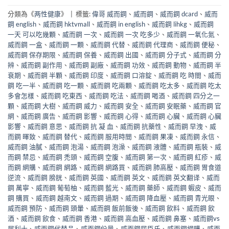
分類為《
两性健康
》
|
標籤:
偉哥 威而鋼
、
威而鋼
、
威而鋼 dcard
、
威而
鋼 english
、
威而鋼 hktvmall
、
威而鋼 in english
、
威而鋼 lihkg
、
威而鋼
一天 可以吃幾顆
、
威而鋼 一次
、
威而鋼 一次 吃多少
、
威而鋼 一氧化氮
、
威而鋼 一盒
、
威而鋼 一顆
、
威而鋼 代替
、
威而鋼 代理商
、
威而鋼 便秘
、
威而鋼 保存期限
、
威而鋼 保養
、
威而鋼 出國
、
威而鋼 分子式
、
威而鋼 分
辨
、
威而鋼 副作用
、
威而鋼 副廠
、
威而鋼 功效
、
威而鋼 動物
、
威而鋼 半
衰期
、
威而鋼 半顆
、
威而鋼 印度
、
威而鋼 口溶錠
、
威而鋼 吃 時間
、
威而
鋼 吃一半
、
威而鋼 吃一顆
、
威而鋼 吃兩顆
、
威而鋼 吃太多
、
威而鋼 吃太
多會怎樣
、
威而鋼 吃東西
、
威而鋼 吃法
、
威而鋼 喝酒
、
威而鋼 四分之一
顆
、
威而鋼 大樹
、
威而鋼 威力
、
威而鋼 安全
、
威而鋼 安眠藥
、
威而鋼 官
網
、
威而鋼 廣告
、
威而鋼 影響
、
威而鋼 心得
、
威而鋼 心臟
、
威而鋼 心臟
影響
、
威而鋼 意思
、
威而鋼 抗 凝 血
、
威而鋼 抗藥性
、
威而鋼 早洩
、
威
而鋼 暉致
、
威而鋼 替代
、
威而鋼 服用時間
、
威而鋼 果凍
、
威而鋼 永信
、
威而鋼 油膩
、
威而鋼 泡湯
、
威而鋼 泡澡
、
威而鋼 液體
、
威而鋼 瓶裝
、
威
而鋼 禁忌
、
威而鋼 禿頭
、
威而鋼 空腹
、
威而鋼 第一次
、
威而鋼 紅疹
、
威
而鋼 網購
、
威而鋼 網路
、
威而鋼 網路買
、
威而鋼 肺高壓
、
威而鋼 胃食道
逆流
、
威而鋼 膀胱
、
威而鋼 英國
、
威而鋼 英文
、
威而鋼 英文翻译
、
威而
鋼 萬寧
、
威而鋼 葡萄柚
、
威而鋼 藍光
、
威而鋼 藥師
、
威而鋼 蝦皮
、
威而
鋼 購買
、
威而鋼 越南文
、
威而鋼 過期
、
威而鋼 降血壓
、
威而鋼 青光眼
、
威而鋼 預防
、
威而鋼 頭暈
、
威而鋼 飯前飯後
、
威而鋼 飲料
、
威而鋼 飲
酒
、
威而鋼 飲食
、
威而鋼 香港
、
威而鋼 高血壓
、
威而鋼 鼻塞
、
威而鋼vs
犀利士
、
威而鋼代替品
、
威而鋼份量
、
威而鋼屈臣氏
、
威而鋼網購
、
威而