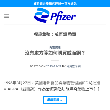
跳
威而鋼台灣總代理唯一官方網站
轉
至
內
容
標籤彙整：
威而鋼 禿頭
两性健康
沒有處方箋如何購買威而鋼？
POSTED ON
2023-11-29
BY
台灣威而鋼
1998年3月27日，美國聯邦食品與藥物管理局(FDA)批准
VIAGRA（威而鋼）作為治療勃起功能障礙藥物上市 […]
繼續閱讀
→