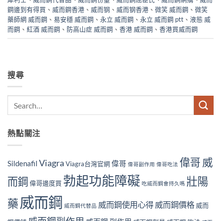
鋼邊到有得買
、
威而鋼香港
、
威而钢
、
威而钢香港
、
微笑 威而鋼
、
微笑
藥師網 威而鋼
、
易安穩 威而鋼
、
永立 威而鋼
、
永立 威而鋼 ptt
、
液態 威
而鋼
、
紅酒 威而鋼
、
防高山症 威而鋼
、
香港 威而鋼
、
香港買威而鋼
搜尋
熱點關注
偉哥 威
Viagra
Sildenafil
偉哥
Viagra台灣官網
偉哥副作用
偉哥吃法
勃起功能障礙
壯陽
而鋼
偉哥邊度買
吃威而鋼會持久嗎
威而鋼
藥
威而鋼使用心得
威而鋼價格
威而
威而鋼代替品
威而鋼副作用