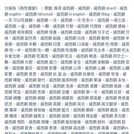
分類為《
两性健康
》
|
標籤:
偉哥 威而鋼
、
威而鋼
、
威而鋼 dcard
、
威而
鋼 english
、
威而鋼 hktvmall
、
威而鋼 in english
、
威而鋼 lihkg
、
威而鋼
一天 可以吃幾顆
、
威而鋼 一次
、
威而鋼 一次 吃多少
、
威而鋼 一氧化氮
、
威而鋼 一盒
、
威而鋼 一顆
、
威而鋼 代替
、
威而鋼 代理商
、
威而鋼 便秘
、
威而鋼 保存期限
、
威而鋼 保養
、
威而鋼 出國
、
威而鋼 分子式
、
威而鋼 分
辨
、
威而鋼 副作用
、
威而鋼 副廠
、
威而鋼 功效
、
威而鋼 動物
、
威而鋼 半
衰期
、
威而鋼 半顆
、
威而鋼 印度
、
威而鋼 口溶錠
、
威而鋼 吃 時間
、
威而
鋼 吃一半
、
威而鋼 吃一顆
、
威而鋼 吃兩顆
、
威而鋼 吃太多
、
威而鋼 吃太
多會怎樣
、
威而鋼 吃東西
、
威而鋼 吃法
、
威而鋼 喝酒
、
威而鋼 四分之一
顆
、
威而鋼 大樹
、
威而鋼 威力
、
威而鋼 安全
、
威而鋼 安眠藥
、
威而鋼 官
網
、
威而鋼 廣告
、
威而鋼 影響
、
威而鋼 心得
、
威而鋼 心臟
、
威而鋼 心臟
影響
、
威而鋼 意思
、
威而鋼 抗 凝 血
、
威而鋼 抗藥性
、
威而鋼 早洩
、
威
而鋼 暉致
、
威而鋼 替代
、
威而鋼 服用時間
、
威而鋼 果凍
、
威而鋼 永信
、
威而鋼 油膩
、
威而鋼 泡湯
、
威而鋼 泡澡
、
威而鋼 液體
、
威而鋼 瓶裝
、
威
而鋼 禁忌
、
威而鋼 禿頭
、
威而鋼 空腹
、
威而鋼 第一次
、
威而鋼 紅疹
、
威
而鋼 網購
、
威而鋼 網路
、
威而鋼 網路買
、
威而鋼 肺高壓
、
威而鋼 胃食道
逆流
、
威而鋼 膀胱
、
威而鋼 英國
、
威而鋼 英文
、
威而鋼 英文翻译
、
威而
鋼 萬寧
、
威而鋼 葡萄柚
、
威而鋼 藍光
、
威而鋼 藥師
、
威而鋼 蝦皮
、
威而
鋼 購買
、
威而鋼 越南文
、
威而鋼 過期
、
威而鋼 降血壓
、
威而鋼 青光眼
、
威而鋼 預防
、
威而鋼 頭暈
、
威而鋼 飯前飯後
、
威而鋼 飲料
、
威而鋼 飲
酒
、
威而鋼 飲食
、
威而鋼 香港
、
威而鋼 高血壓
、
威而鋼 鼻塞
、
威而鋼vs
犀利士
、
威而鋼代替品
、
威而鋼份量
、
威而鋼屈臣氏
、
威而鋼網購
、
威而