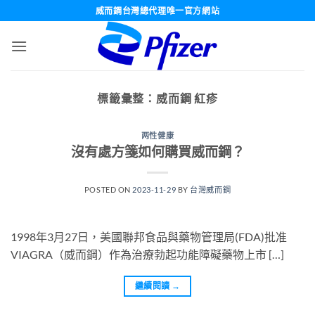
跳
威而鋼台灣總代理唯一官方網站
轉
至
內
容
標籤彙整：
威而鋼 紅疹
两性健康
沒有處方箋如何購買威而鋼？
POSTED ON
2023-11-29
BY
台灣威而鋼
1998年3月27日，美國聯邦食品與藥物管理局(FDA)批准
VIAGRA（威而鋼）作為治療勃起功能障礙藥物上市 […]
繼續閱讀
→