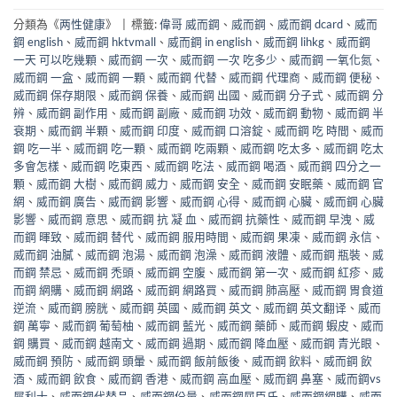
分類為《
两性健康
》
|
標籤:
偉哥 威而鋼
、
威而鋼
、
威而鋼 dcard
、
威而
鋼 english
、
威而鋼 hktvmall
、
威而鋼 in english
、
威而鋼 lihkg
、
威而鋼
一天 可以吃幾顆
、
威而鋼 一次
、
威而鋼 一次 吃多少
、
威而鋼 一氧化氮
、
威而鋼 一盒
、
威而鋼 一顆
、
威而鋼 代替
、
威而鋼 代理商
、
威而鋼 便秘
、
威而鋼 保存期限
、
威而鋼 保養
、
威而鋼 出國
、
威而鋼 分子式
、
威而鋼 分
辨
、
威而鋼 副作用
、
威而鋼 副廠
、
威而鋼 功效
、
威而鋼 動物
、
威而鋼 半
衰期
、
威而鋼 半顆
、
威而鋼 印度
、
威而鋼 口溶錠
、
威而鋼 吃 時間
、
威而
鋼 吃一半
、
威而鋼 吃一顆
、
威而鋼 吃兩顆
、
威而鋼 吃太多
、
威而鋼 吃太
多會怎樣
、
威而鋼 吃東西
、
威而鋼 吃法
、
威而鋼 喝酒
、
威而鋼 四分之一
顆
、
威而鋼 大樹
、
威而鋼 威力
、
威而鋼 安全
、
威而鋼 安眠藥
、
威而鋼 官
網
、
威而鋼 廣告
、
威而鋼 影響
、
威而鋼 心得
、
威而鋼 心臟
、
威而鋼 心臟
影響
、
威而鋼 意思
、
威而鋼 抗 凝 血
、
威而鋼 抗藥性
、
威而鋼 早洩
、
威
而鋼 暉致
、
威而鋼 替代
、
威而鋼 服用時間
、
威而鋼 果凍
、
威而鋼 永信
、
威而鋼 油膩
、
威而鋼 泡湯
、
威而鋼 泡澡
、
威而鋼 液體
、
威而鋼 瓶裝
、
威
而鋼 禁忌
、
威而鋼 禿頭
、
威而鋼 空腹
、
威而鋼 第一次
、
威而鋼 紅疹
、
威
而鋼 網購
、
威而鋼 網路
、
威而鋼 網路買
、
威而鋼 肺高壓
、
威而鋼 胃食道
逆流
、
威而鋼 膀胱
、
威而鋼 英國
、
威而鋼 英文
、
威而鋼 英文翻译
、
威而
鋼 萬寧
、
威而鋼 葡萄柚
、
威而鋼 藍光
、
威而鋼 藥師
、
威而鋼 蝦皮
、
威而
鋼 購買
、
威而鋼 越南文
、
威而鋼 過期
、
威而鋼 降血壓
、
威而鋼 青光眼
、
威而鋼 預防
、
威而鋼 頭暈
、
威而鋼 飯前飯後
、
威而鋼 飲料
、
威而鋼 飲
酒
、
威而鋼 飲食
、
威而鋼 香港
、
威而鋼 高血壓
、
威而鋼 鼻塞
、
威而鋼vs
犀利士
、
威而鋼代替品
、
威而鋼份量
、
威而鋼屈臣氏
、
威而鋼網購
、
威而