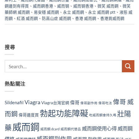
鋼邊到有得買
、
威而鋼香港
、
威而钢
、
威而钢香港
、
微笑 威而鋼
、
微笑
藥師網 威而鋼
、
易安穩 威而鋼
、
永立 威而鋼
、
永立 威而鋼 ptt
、
液態 威
而鋼
、
紅酒 威而鋼
、
防高山症 威而鋼
、
香港 威而鋼
、
香港買威而鋼
搜尋
熱點關注
偉哥 威
Viagra
Sildenafil
偉哥
Viagra台灣官網
偉哥副作用
偉哥吃法
勃起功能障礙
壯陽
而鋼
偉哥邊度買
吃威而鋼會持久嗎
威而鋼
藥
威而鋼使用心得
威而鋼
威而鋼 dcard
威而鋼代替品
威而鋼副作用
價格
威而鋼 副作用