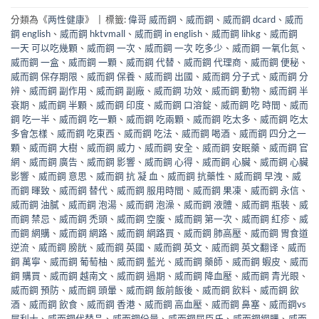
分類為《
两性健康
》
|
標籤:
偉哥 威而鋼
、
威而鋼
、
威而鋼 dcard
、
威而
鋼 english
、
威而鋼 hktvmall
、
威而鋼 in english
、
威而鋼 lihkg
、
威而鋼
一天 可以吃幾顆
、
威而鋼 一次
、
威而鋼 一次 吃多少
、
威而鋼 一氧化氮
、
威而鋼 一盒
、
威而鋼 一顆
、
威而鋼 代替
、
威而鋼 代理商
、
威而鋼 便秘
、
威而鋼 保存期限
、
威而鋼 保養
、
威而鋼 出國
、
威而鋼 分子式
、
威而鋼 分
辨
、
威而鋼 副作用
、
威而鋼 副廠
、
威而鋼 功效
、
威而鋼 動物
、
威而鋼 半
衰期
、
威而鋼 半顆
、
威而鋼 印度
、
威而鋼 口溶錠
、
威而鋼 吃 時間
、
威而
鋼 吃一半
、
威而鋼 吃一顆
、
威而鋼 吃兩顆
、
威而鋼 吃太多
、
威而鋼 吃太
多會怎樣
、
威而鋼 吃東西
、
威而鋼 吃法
、
威而鋼 喝酒
、
威而鋼 四分之一
顆
、
威而鋼 大樹
、
威而鋼 威力
、
威而鋼 安全
、
威而鋼 安眠藥
、
威而鋼 官
網
、
威而鋼 廣告
、
威而鋼 影響
、
威而鋼 心得
、
威而鋼 心臟
、
威而鋼 心臟
影響
、
威而鋼 意思
、
威而鋼 抗 凝 血
、
威而鋼 抗藥性
、
威而鋼 早洩
、
威
而鋼 暉致
、
威而鋼 替代
、
威而鋼 服用時間
、
威而鋼 果凍
、
威而鋼 永信
、
威而鋼 油膩
、
威而鋼 泡湯
、
威而鋼 泡澡
、
威而鋼 液體
、
威而鋼 瓶裝
、
威
而鋼 禁忌
、
威而鋼 禿頭
、
威而鋼 空腹
、
威而鋼 第一次
、
威而鋼 紅疹
、
威
而鋼 網購
、
威而鋼 網路
、
威而鋼 網路買
、
威而鋼 肺高壓
、
威而鋼 胃食道
逆流
、
威而鋼 膀胱
、
威而鋼 英國
、
威而鋼 英文
、
威而鋼 英文翻译
、
威而
鋼 萬寧
、
威而鋼 葡萄柚
、
威而鋼 藍光
、
威而鋼 藥師
、
威而鋼 蝦皮
、
威而
鋼 購買
、
威而鋼 越南文
、
威而鋼 過期
、
威而鋼 降血壓
、
威而鋼 青光眼
、
威而鋼 預防
、
威而鋼 頭暈
、
威而鋼 飯前飯後
、
威而鋼 飲料
、
威而鋼 飲
酒
、
威而鋼 飲食
、
威而鋼 香港
、
威而鋼 高血壓
、
威而鋼 鼻塞
、
威而鋼vs
犀利士
、
威而鋼代替品
、
威而鋼份量
、
威而鋼屈臣氏
、
威而鋼網購
、
威而