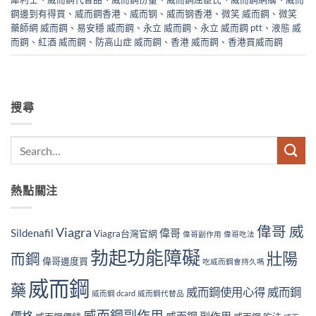
鋼邊到有得買
、
威而鋼香港
、
威而钢
、
威而钢香港
、
微笑 威而鋼
、
微笑
藥師網 威而鋼
、
易安穩 威而鋼
、
永立 威而鋼
、
永立 威而鋼 ptt
、
液態 威
而鋼
、
紅酒 威而鋼
、
防高山症 威而鋼
、
香港 威而鋼
、
香港買威而鋼
搜尋
熱點關注
偉哥 威
Viagra
Sildenafil
偉哥
Viagra台灣官網
偉哥副作用
偉哥吃法
勃起功能障礙
壯陽
而鋼
偉哥邊度買
吃威而鋼會持久嗎
威而鋼
藥
威而鋼使用心得
威而鋼
威而鋼 dcard
威而鋼代替品
威而鋼副作用
價格
威而鋼 副作用