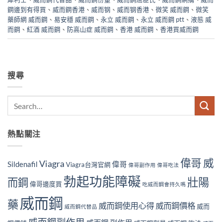
鋼邊到有得買
、
威而鋼香港
、
威而钢
、
威而钢香港
、
微笑 威而鋼
、
微笑
藥師網 威而鋼
、
易安穩 威而鋼
、
永立 威而鋼
、
永立 威而鋼 ptt
、
液態 威
而鋼
、
紅酒 威而鋼
、
防高山症 威而鋼
、
香港 威而鋼
、
香港買威而鋼
搜尋
熱點關注
偉哥 威
Viagra
Sildenafil
偉哥
Viagra台灣官網
偉哥副作用
偉哥吃法
勃起功能障礙
壯陽
而鋼
偉哥邊度買
吃威而鋼會持久嗎
威而鋼
藥
威而鋼使用心得
威而鋼價格
威而
威而鋼代替品
威而鋼副作用