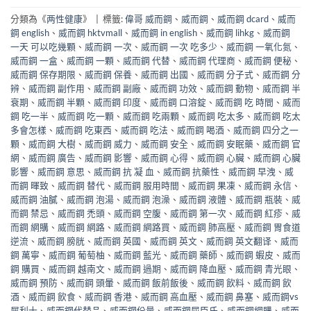
分類為《
两性健康
》
|
標籤:
偉哥 威而鋼
、
威而鋼
、
威而鋼 dcard
、
威而
鋼 english
、
威而鋼 hktvmall
、
威而鋼 in english
、
威而鋼 lihkg
、
威而鋼
一天 可以吃幾顆
、
威而鋼 一次
、
威而鋼 一次 吃多少
、
威而鋼 一氧化氮
、
威而鋼 一盒
、
威而鋼 一顆
、
威而鋼 代替
、
威而鋼 代理商
、
威而鋼 便秘
、
威而鋼 保存期限
、
威而鋼 保養
、
威而鋼 出國
、
威而鋼 分子式
、
威而鋼 分
辨
、
威而鋼 副作用
、
威而鋼 副廠
、
威而鋼 功效
、
威而鋼 動物
、
威而鋼 半
衰期
、
威而鋼 半顆
、
威而鋼 印度
、
威而鋼 口溶錠
、
威而鋼 吃 時間
、
威而
鋼 吃一半
、
威而鋼 吃一顆
、
威而鋼 吃兩顆
、
威而鋼 吃太多
、
威而鋼 吃太
多會怎樣
、
威而鋼 吃東西
、
威而鋼 吃法
、
威而鋼 喝酒
、
威而鋼 四分之一
顆
、
威而鋼 大樹
、
威而鋼 威力
、
威而鋼 安全
、
威而鋼 安眠藥
、
威而鋼 官
網
、
威而鋼 廣告
、
威而鋼 影響
、
威而鋼 心得
、
威而鋼 心臟
、
威而鋼 心臟
影響
、
威而鋼 意思
、
威而鋼 抗 凝 血
、
威而鋼 抗藥性
、
威而鋼 早洩
、
威
而鋼 暉致
、
威而鋼 替代
、
威而鋼 服用時間
、
威而鋼 果凍
、
威而鋼 永信
、
威而鋼 油膩
、
威而鋼 泡湯
、
威而鋼 泡澡
、
威而鋼 液體
、
威而鋼 瓶裝
、
威
而鋼 禁忌
、
威而鋼 禿頭
、
威而鋼 空腹
、
威而鋼 第一次
、
威而鋼 紅疹
、
威
而鋼 網購
、
威而鋼 網路
、
威而鋼 網路買
、
威而鋼 肺高壓
、
威而鋼 胃食道
逆流
、
威而鋼 膀胱
、
威而鋼 英國
、
威而鋼 英文
、
威而鋼 英文翻译
、
威而
鋼 萬寧
、
威而鋼 葡萄柚
、
威而鋼 藍光
、
威而鋼 藥師
、
威而鋼 蝦皮
、
威而
鋼 購買
、
威而鋼 越南文
、
威而鋼 過期
、
威而鋼 降血壓
、
威而鋼 青光眼
、
威而鋼 預防
、
威而鋼 頭暈
、
威而鋼 飯前飯後
、
威而鋼 飲料
、
威而鋼 飲
酒
、
威而鋼 飲食
、
威而鋼 香港
、
威而鋼 高血壓
、
威而鋼 鼻塞
、
威而鋼vs
犀利士
、
威而鋼代替品
、
威而鋼份量
、
威而鋼屈臣氏
、
威而鋼網購
、
威而