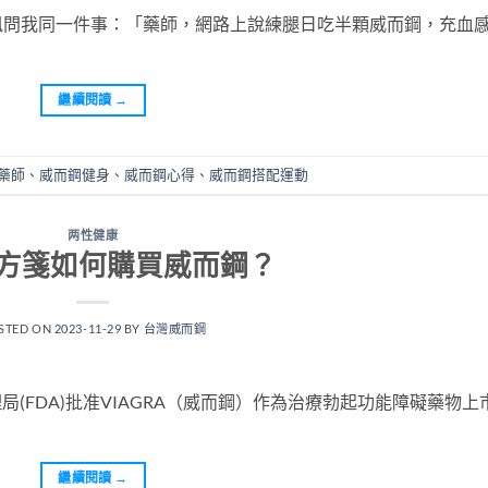
訊問我同一件事：「藥師，網路上說練腿日吃半顆威而鋼，充血
繼續閱讀
→
 藥師
、
威而鋼健身
、
威而鋼心得
、
威而鋼搭配運動
两性健康
方箋如何購買威而鋼？
STED ON
2023-11-29
BY
台灣威而鋼
理局(FDA)批准VIAGRA（威而鋼）作為治療勃起功能障礙藥物上
繼續閱讀
→