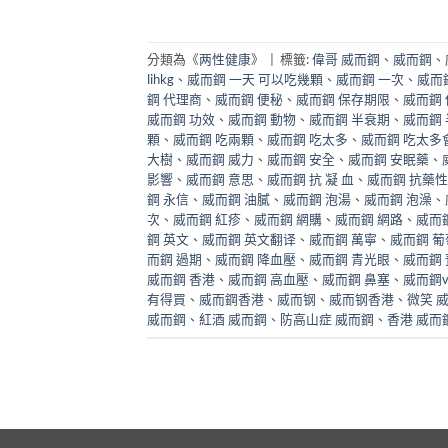
分類為《
两性健康
》
|
標籤:
偉哥 威而鋼
、
威而鋼
、
lihkg
、
威而鋼 一天 可以吃幾顆
、
威而鋼 一次
、
威而
鋼 代理商
、
威而鋼 便秘
、
威而鋼 保存期限
、
威而鋼
威而鋼 功效
、
威而鋼 動物
、
威而鋼 半衰期
、
威而鋼
顆
、
威而鋼 吃兩顆
、
威而鋼 吃太多
、
威而鋼 吃太多
大樹
、
威而鋼 威力
、
威而鋼 安全
、
威而鋼 安眠藥
、
影響
、
威而鋼 意思
、
威而鋼 抗 凝 血
、
威而鋼 抗藥性
鋼 永信
、
威而鋼 油膩
、
威而鋼 泡湯
、
威而鋼 泡澡
、
次
、
威而鋼 紅疹
、
威而鋼 網購
、
威而鋼 網路
、
威而
鋼 英文
、
威而鋼 英文翻译
、
威而鋼 萬寧
、
威而鋼 葡
而鋼 過期
、
威而鋼 降血壓
、
威而鋼 青光眼
、
威而鋼
威而鋼 香港
、
威而鋼 高血壓
、
威而鋼 鼻塞
、
威而鋼
有得買
、
威而鋼香港
、
威而钢
、
威而钢香港
、
微笑 
威而鋼
、
紅酒 威而鋼
、
防高山症 威而鋼
、
香港 威而