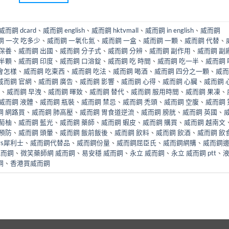
威而鋼 dcard
、
威而鋼 english
、
威而鋼 hktvmall
、
威而鋼 in english
、
威而鋼
鋼 一次 吃多少
、
威而鋼 一氧化氮
、
威而鋼 一盒
、
威而鋼 一顆
、
威而鋼 代替
、
 保養
、
威而鋼 出國
、
威而鋼 分子式
、
威而鋼 分辨
、
威而鋼 副作用
、
威而鋼 副
 半顆
、
威而鋼 印度
、
威而鋼 口溶錠
、
威而鋼 吃 時間
、
威而鋼 吃一半
、
威而鋼 
會怎樣
、
威而鋼 吃東西
、
威而鋼 吃法
、
威而鋼 喝酒
、
威而鋼 四分之一顆
、
威而
威而鋼 官網
、
威而鋼 廣告
、
威而鋼 影響
、
威而鋼 心得
、
威而鋼 心臟
、
威而鋼 
、
威而鋼 早洩
、
威而鋼 暉致
、
威而鋼 替代
、
威而鋼 服用時間
、
威而鋼 果凍
、
威而鋼 液體
、
威而鋼 瓶裝
、
威而鋼 禁忌
、
威而鋼 禿頭
、
威而鋼 空腹
、
威而鋼 
鋼 網路買
、
威而鋼 肺高壓
、
威而鋼 胃食道逆流
、
威而鋼 膀胱
、
威而鋼 英國
、
萄柚
、
威而鋼 藍光
、
威而鋼 藥師
、
威而鋼 蝦皮
、
威而鋼 購買
、
威而鋼 越南文
 預防
、
威而鋼 頭暈
、
威而鋼 飯前飯後
、
威而鋼 飲料
、
威而鋼 飲酒
、
威而鋼 飲
vs犀利士
、
威而鋼代替品
、
威而鋼份量
、
威而鋼屈臣氏
、
威而鋼網購
、
威而鋼
威而鋼
、
微笑藥師網 威而鋼
、
易安穩 威而鋼
、
永立 威而鋼
、
永立 威而鋼 ptt
、
鋼
、
香港買威而鋼