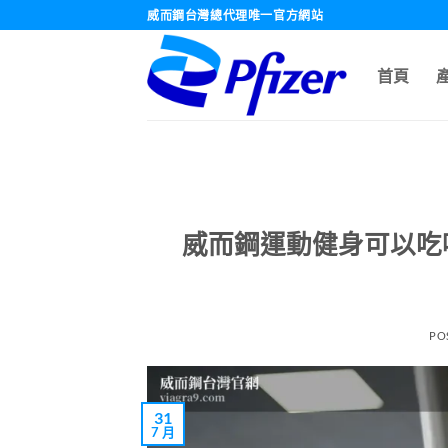
跳
威而鋼台灣總代理唯一官方網站
轉
至
首頁
內
容
威而鋼運動健身可以吃
PO
31
7 月