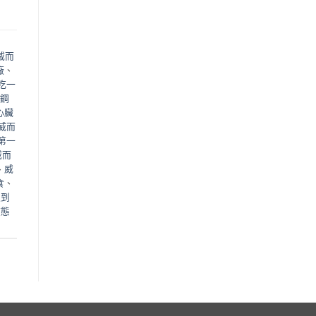
威而
廠
、
吃一
鋼
心臟
威而
第一
威而
、
威
食
、
邊到
液態