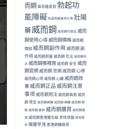
勃起功
而鋼
偉哥邊度買
能障礙
壯陽
吃威而鋼會持久嗎
威而鋼
藥
威而
威而鋼代替品
鋼使用心得
威而鋼價格
威而鋼
威而鋼副作用
威而鋼 副
價錢
作用
威而鋼劑量
威而鋼 吃法
威而鋼吃
威而鋼哪裡買
威而
威而鋼 安全
法
鋼官網
威而鋼 官網
威而鋼 心得
威而鋼效
威而鋼心得
威而鋼 心臟
威而鋼正品
威而鋼注意
果
事項
威而鋼用法
威而鋼真假
威而
鋼 禁忌
威而鋼網購
威而鋼 網購
威而鋼 網
威而鋼購買
路
威而鋼 藥師
威而鋼香
威而鋼香港醫生紙
男性保健
港
西地那
陽痿早洩
香港網購偉哥
非