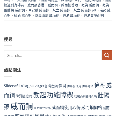
鋼邊到有得買
、
威而鋼香港
、
威而钢
、
威而钢香港
、
微笑 威而鋼
、
微笑
藥師網 威而鋼
、
易安穩 威而鋼
、
永立 威而鋼
、
永立 威而鋼 ptt
、
液態 威
而鋼
、
紅酒 威而鋼
、
防高山症 威而鋼
、
香港 威而鋼
、
香港買威而鋼
搜尋
熱點關注
偉哥 威
Viagra
Sildenafil
偉哥
Viagra台灣官網
偉哥副作用
偉哥吃法
勃起功能障礙
壯陽
而鋼
偉哥邊度買
吃威而鋼會持久嗎
威而鋼
藥
威而鋼使用心得
威而鋼價格
威而
威而鋼代替品
威而鋼副作用