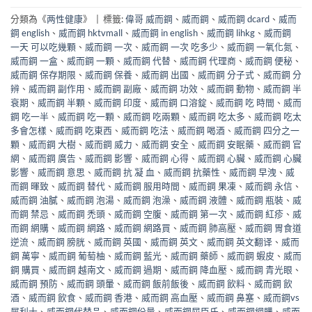
分類為《
两性健康
》
|
標籤:
偉哥 威而鋼
、
威而鋼
、
威而鋼 dcard
、
威而
鋼 english
、
威而鋼 hktvmall
、
威而鋼 in english
、
威而鋼 lihkg
、
威而鋼
一天 可以吃幾顆
、
威而鋼 一次
、
威而鋼 一次 吃多少
、
威而鋼 一氧化氮
、
威而鋼 一盒
、
威而鋼 一顆
、
威而鋼 代替
、
威而鋼 代理商
、
威而鋼 便秘
、
威而鋼 保存期限
、
威而鋼 保養
、
威而鋼 出國
、
威而鋼 分子式
、
威而鋼 分
辨
、
威而鋼 副作用
、
威而鋼 副廠
、
威而鋼 功效
、
威而鋼 動物
、
威而鋼 半
衰期
、
威而鋼 半顆
、
威而鋼 印度
、
威而鋼 口溶錠
、
威而鋼 吃 時間
、
威而
鋼 吃一半
、
威而鋼 吃一顆
、
威而鋼 吃兩顆
、
威而鋼 吃太多
、
威而鋼 吃太
多會怎樣
、
威而鋼 吃東西
、
威而鋼 吃法
、
威而鋼 喝酒
、
威而鋼 四分之一
顆
、
威而鋼 大樹
、
威而鋼 威力
、
威而鋼 安全
、
威而鋼 安眠藥
、
威而鋼 官
網
、
威而鋼 廣告
、
威而鋼 影響
、
威而鋼 心得
、
威而鋼 心臟
、
威而鋼 心臟
影響
、
威而鋼 意思
、
威而鋼 抗 凝 血
、
威而鋼 抗藥性
、
威而鋼 早洩
、
威
而鋼 暉致
、
威而鋼 替代
、
威而鋼 服用時間
、
威而鋼 果凍
、
威而鋼 永信
、
威而鋼 油膩
、
威而鋼 泡湯
、
威而鋼 泡澡
、
威而鋼 液體
、
威而鋼 瓶裝
、
威
而鋼 禁忌
、
威而鋼 禿頭
、
威而鋼 空腹
、
威而鋼 第一次
、
威而鋼 紅疹
、
威
而鋼 網購
、
威而鋼 網路
、
威而鋼 網路買
、
威而鋼 肺高壓
、
威而鋼 胃食道
逆流
、
威而鋼 膀胱
、
威而鋼 英國
、
威而鋼 英文
、
威而鋼 英文翻译
、
威而
鋼 萬寧
、
威而鋼 葡萄柚
、
威而鋼 藍光
、
威而鋼 藥師
、
威而鋼 蝦皮
、
威而
鋼 購買
、
威而鋼 越南文
、
威而鋼 過期
、
威而鋼 降血壓
、
威而鋼 青光眼
、
威而鋼 預防
、
威而鋼 頭暈
、
威而鋼 飯前飯後
、
威而鋼 飲料
、
威而鋼 飲
酒
、
威而鋼 飲食
、
威而鋼 香港
、
威而鋼 高血壓
、
威而鋼 鼻塞
、
威而鋼vs
犀利士
、
威而鋼代替品
、
威而鋼份量
、
威而鋼屈臣氏
、
威而鋼網購
、
威而