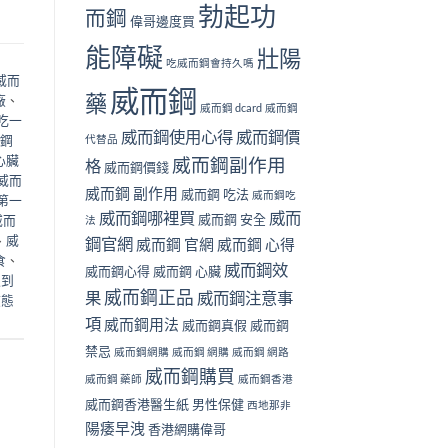
勃起功
而鋼
偉哥邊度買
能障礙
壯陽
吃威而鋼會持久嗎
威而
威而鋼
藥
廠
、
威而鋼 dcard
威而鋼
吃一
威而鋼使用心得
威而鋼價
鋼
代替品
心臟
威而鋼副作用
格
威而鋼價錢
威而
威而鋼 副作用
威而鋼 吃法
威而鋼吃
第一
威而鋼哪裡買
威而
威而鋼 安全
威而
法
、
威
鋼官網
威而鋼 官網
威而鋼 心得
食
、
威而鋼效
威而鋼心得
威而鋼 心臟
邊到
威而鋼正品
果
威而鋼注意事
液態
項
威而鋼用法
威而鋼真假
威而鋼
禁忌
威而鋼網購
威而鋼 網購
威而鋼 網路
威而鋼購買
威而鋼 藥師
威而鋼香港
威而鋼香港醫生紙
男性保健
西地那非
陽痿早洩
香港網購偉哥