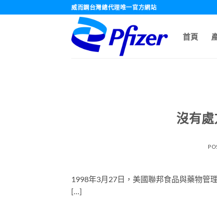
跳
威而鋼台灣總代理唯一官方網站
轉
至
首頁
內
容
沒有處
PO
1998年3月27日，美國聯邦食品與藥物管
[…]