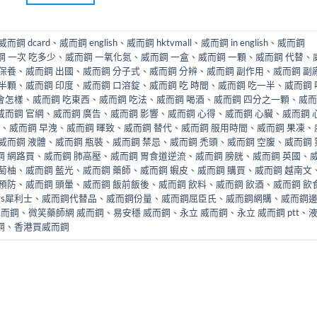
威而鋼 dcard
、
威而鋼 english
、
威而鋼 hktvmall
、
威而鋼 in english
、
威而鋼
鋼 一次 吃多少
、
威而鋼 一氧化氮
、
威而鋼 一盒
、
威而鋼 一顆
、
威而鋼 代替
、
 保養
、
威而鋼 出國
、
威而鋼 分子式
、
威而鋼 分辨
、
威而鋼 副作用
、
威而鋼 副
 半顆
、
威而鋼 印度
、
威而鋼 口溶錠
、
威而鋼 吃 時間
、
威而鋼 吃一半
、
威而鋼 
會怎樣
、
威而鋼 吃東西
、
威而鋼 吃法
、
威而鋼 喝酒
、
威而鋼 四分之一顆
、
威而
威而鋼 官網
、
威而鋼 廣告
、
威而鋼 影響
、
威而鋼 心得
、
威而鋼 心臟
、
威而鋼 
、
威而鋼 早洩
、
威而鋼 暉致
、
威而鋼 替代
、
威而鋼 服用時間
、
威而鋼 果凍
、
威而鋼 液體
、
威而鋼 瓶裝
、
威而鋼 禁忌
、
威而鋼 禿頭
、
威而鋼 空腹
、
威而鋼 
鋼 網路買
、
威而鋼 肺高壓
、
威而鋼 胃食道逆流
、
威而鋼 膀胱
、
威而鋼 英國
、
萄柚
、
威而鋼 藍光
、
威而鋼 藥師
、
威而鋼 蝦皮
、
威而鋼 購買
、
威而鋼 越南文
 預防
、
威而鋼 頭暈
、
威而鋼 飯前飯後
、
威而鋼 飲料
、
威而鋼 飲酒
、
威而鋼 飲
vs犀利士
、
威而鋼代替品
、
威而鋼份量
、
威而鋼屈臣氏
、
威而鋼網購
、
威而鋼
威而鋼
、
微笑藥師網 威而鋼
、
易安穩 威而鋼
、
永立 威而鋼
、
永立 威而鋼 ptt
、
鋼
、
香港買威而鋼