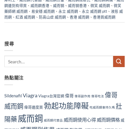
鋼邊到有得買
、
威而鋼香港
、
威而钢
、
威而钢香港
、
微笑 威而鋼
、
微笑
藥師網 威而鋼
、
易安穩 威而鋼
、
永立 威而鋼
、
永立 威而鋼 ptt
、
液態 威
而鋼
、
紅酒 威而鋼
、
防高山症 威而鋼
、
香港 威而鋼
、
香港買威而鋼
搜尋
熱點關注
偉哥
Viagra
Sildenafil
偉哥
Viagra台灣官網
偉哥副作用
偉哥吃法
勃起功能障礙
威而鋼
壯
偉哥邊度買
吃威而鋼會持久嗎
威而鋼
陽藥
威而鋼使用心得
威而鋼價格
威
威而鋼代替品