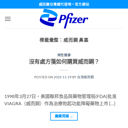
跳
威而鋼台灣總代理唯一官方網站
轉
至
內
容
標籤彙整：
威而鋼 鼻塞
两性健康
沒有處方箋如何購買威而鋼？
POSTED ON
2023-11-29
BY
台灣威而鋼
1998年3月27日，美國聯邦食品與藥物管理局(FDA)批准
VIAGRA（威而鋼）作為治療勃起功能障礙藥物上市 […]
繼續閱讀
→