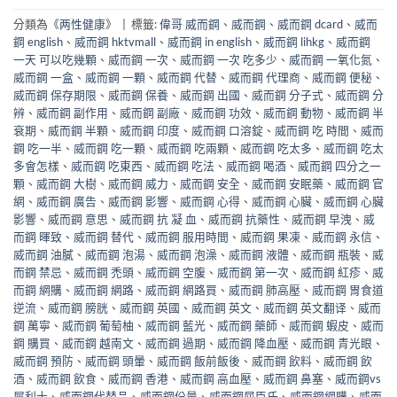
分類為《
两性健康
》
|
標籤:
偉哥 威而鋼
、
威而鋼
、
威而鋼 dcard
、
威而
鋼 english
、
威而鋼 hktvmall
、
威而鋼 in english
、
威而鋼 lihkg
、
威而鋼
一天 可以吃幾顆
、
威而鋼 一次
、
威而鋼 一次 吃多少
、
威而鋼 一氧化氮
、
威而鋼 一盒
、
威而鋼 一顆
、
威而鋼 代替
、
威而鋼 代理商
、
威而鋼 便秘
、
威而鋼 保存期限
、
威而鋼 保養
、
威而鋼 出國
、
威而鋼 分子式
、
威而鋼 分
辨
、
威而鋼 副作用
、
威而鋼 副廠
、
威而鋼 功效
、
威而鋼 動物
、
威而鋼 半
衰期
、
威而鋼 半顆
、
威而鋼 印度
、
威而鋼 口溶錠
、
威而鋼 吃 時間
、
威而
鋼 吃一半
、
威而鋼 吃一顆
、
威而鋼 吃兩顆
、
威而鋼 吃太多
、
威而鋼 吃太
多會怎樣
、
威而鋼 吃東西
、
威而鋼 吃法
、
威而鋼 喝酒
、
威而鋼 四分之一
顆
、
威而鋼 大樹
、
威而鋼 威力
、
威而鋼 安全
、
威而鋼 安眠藥
、
威而鋼 官
網
、
威而鋼 廣告
、
威而鋼 影響
、
威而鋼 心得
、
威而鋼 心臟
、
威而鋼 心臟
影響
、
威而鋼 意思
、
威而鋼 抗 凝 血
、
威而鋼 抗藥性
、
威而鋼 早洩
、
威
而鋼 暉致
、
威而鋼 替代
、
威而鋼 服用時間
、
威而鋼 果凍
、
威而鋼 永信
、
威而鋼 油膩
、
威而鋼 泡湯
、
威而鋼 泡澡
、
威而鋼 液體
、
威而鋼 瓶裝
、
威
而鋼 禁忌
、
威而鋼 禿頭
、
威而鋼 空腹
、
威而鋼 第一次
、
威而鋼 紅疹
、
威
而鋼 網購
、
威而鋼 網路
、
威而鋼 網路買
、
威而鋼 肺高壓
、
威而鋼 胃食道
逆流
、
威而鋼 膀胱
、
威而鋼 英國
、
威而鋼 英文
、
威而鋼 英文翻译
、
威而
鋼 萬寧
、
威而鋼 葡萄柚
、
威而鋼 藍光
、
威而鋼 藥師
、
威而鋼 蝦皮
、
威而
鋼 購買
、
威而鋼 越南文
、
威而鋼 過期
、
威而鋼 降血壓
、
威而鋼 青光眼
、
威而鋼 預防
、
威而鋼 頭暈
、
威而鋼 飯前飯後
、
威而鋼 飲料
、
威而鋼 飲
酒
、
威而鋼 飲食
、
威而鋼 香港
、
威而鋼 高血壓
、
威而鋼 鼻塞
、
威而鋼vs
犀利士
、
威而鋼代替品
、
威而鋼份量
、
威而鋼屈臣氏
、
威而鋼網購
、
威而