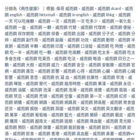
分類為《
两性健康
》
|
標籤:
偉哥 威而鋼
、
威而鋼
、
威而鋼 dcard
、
威而
鋼 english
、
威而鋼 hktvmall
、
威而鋼 in english
、
威而鋼 lihkg
、
威而鋼
一天 可以吃幾顆
、
威而鋼 一次
、
威而鋼 一次 吃多少
、
威而鋼 一氧化氮
、
威而鋼 一盒
、
威而鋼 一顆
、
威而鋼 代替
、
威而鋼 代理商
、
威而鋼 便秘
、
威而鋼 保存期限
、
威而鋼 保養
、
威而鋼 出國
、
威而鋼 分子式
、
威而鋼 分
辨
、
威而鋼 副作用
、
威而鋼 副廠
、
威而鋼 功效
、
威而鋼 動物
、
威而鋼 半
衰期
、
威而鋼 半顆
、
威而鋼 印度
、
威而鋼 口溶錠
、
威而鋼 吃 時間
、
威而
鋼 吃一半
、
威而鋼 吃一顆
、
威而鋼 吃兩顆
、
威而鋼 吃太多
、
威而鋼 吃太
多會怎樣
、
威而鋼 吃東西
、
威而鋼 吃法
、
威而鋼 喝酒
、
威而鋼 四分之一
顆
、
威而鋼 大樹
、
威而鋼 威力
、
威而鋼 安全
、
威而鋼 安眠藥
、
威而鋼 官
網
、
威而鋼 廣告
、
威而鋼 影響
、
威而鋼 心得
、
威而鋼 心臟
、
威而鋼 心臟
影響
、
威而鋼 意思
、
威而鋼 抗 凝 血
、
威而鋼 抗藥性
、
威而鋼 早洩
、
威
而鋼 暉致
、
威而鋼 替代
、
威而鋼 服用時間
、
威而鋼 果凍
、
威而鋼 永信
、
威而鋼 油膩
、
威而鋼 泡湯
、
威而鋼 泡澡
、
威而鋼 液體
、
威而鋼 瓶裝
、
威
而鋼 禁忌
、
威而鋼 禿頭
、
威而鋼 空腹
、
威而鋼 第一次
、
威而鋼 紅疹
、
威
而鋼 網購
、
威而鋼 網路
、
威而鋼 網路買
、
威而鋼 肺高壓
、
威而鋼 胃食道
逆流
、
威而鋼 膀胱
、
威而鋼 英國
、
威而鋼 英文
、
威而鋼 英文翻译
、
威而
鋼 萬寧
、
威而鋼 葡萄柚
、
威而鋼 藍光
、
威而鋼 藥師
、
威而鋼 蝦皮
、
威而
鋼 購買
、
威而鋼 越南文
、
威而鋼 過期
、
威而鋼 降血壓
、
威而鋼 青光眼
、
威而鋼 預防
、
威而鋼 頭暈
、
威而鋼 飯前飯後
、
威而鋼 飲料
、
威而鋼 飲
酒
、
威而鋼 飲食
、
威而鋼 香港
、
威而鋼 高血壓
、
威而鋼 鼻塞
、
威而鋼vs
犀利士
、
威而鋼代替品
、
威而鋼份量
、
威而鋼屈臣氏
、
威而鋼網購
、
威而