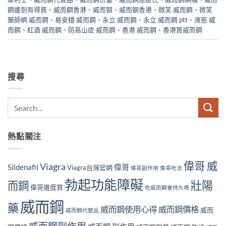
鋼邊到有得買
、
威而鋼香港
、
威而钢
、
威而钢香港
、
微笑 威而鋼
、
微笑
藥師網 威而鋼
、
易安穩 威而鋼
、
永立 威而鋼
、
永立 威而鋼 ptt
、
液態 威
而鋼
、
紅酒 威而鋼
、
防高山症 威而鋼
、
香港 威而鋼
、
香港買威而鋼
搜尋
熱點關注
偉哥 威
Viagra
Sildenafil
偉哥
Viagra台灣官網
偉哥副作用
偉哥吃法
勃起功能障礙
壯陽
而鋼
偉哥邊度買
吃威而鋼會持久嗎
威而鋼
藥
威而鋼使用心得
威而鋼價格
威而
威而鋼代替品
威而鋼副作用