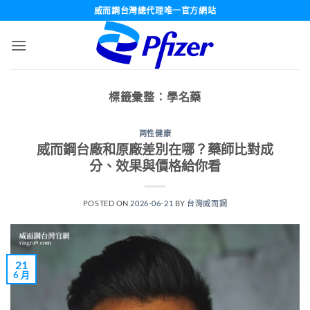
跳
威而鋼台灣總代理唯一官方網站
轉
至
內
容
標籤彙整：
學名藥
两性健康
威而鋼台廠和原廠差別在哪？藥師比對成
分、效果與價格給你看
POSTED ON
2026-06-21
BY
台灣威而鋼
21
6 月