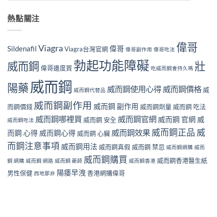
熱點關注
偉哥
Viagra
Sildenafil
偉哥
Viagra台灣官網
偉哥副作用
偉哥吃法
勃起功能障礙
威而鋼
壯
偉哥邊度買
吃威而鋼會持久嗎
威而鋼
陽藥
威而鋼使用心得
威而鋼價格
威
威而鋼代替品
威而鋼副作用
威而鋼 副作用
而鋼價錢
威而鋼劑量
威而鋼 吃法
威而鋼哪裡買
威而鋼官網
威而鋼 官網
威
威而鋼 安全
威而鋼吃法
威而鋼正品
威
威而鋼效果
而鋼 心得
威而鋼心得
威而鋼 心臟
而鋼注意事項
威而鋼用法
威而鋼真假
威而鋼 禁忌
威而鋼網購
威而
威而鋼購買
威而鋼香港醫生紙
鋼 網購
威而鋼 網路
威而鋼 藥師
威而鋼香港
陽痿早洩
男性保健
香港網購偉哥
西地那非