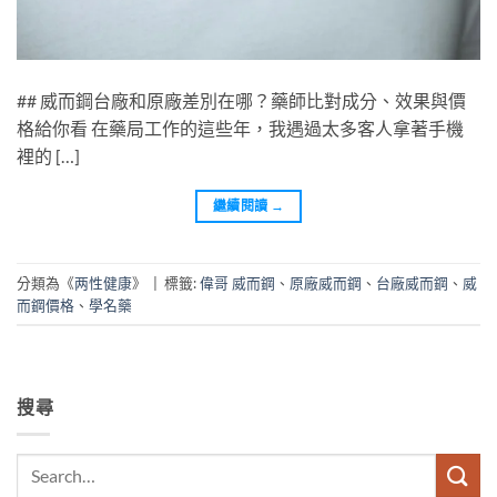
## 威而鋼台廠和原廠差別在哪？藥師比對成分、效果與價
格給你看 在藥局工作的這些年，我遇過太多客人拿著手機
裡的 […]
繼續閱讀
→
分類為《
两性健康
》
|
標籤:
偉哥 威而鋼
、
原廠威而鋼
、
台廠威而鋼
、
威
而鋼價格
、
學名藥
搜尋