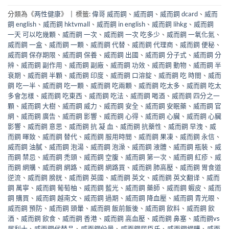
分類為《
两性健康
》
|
標籤:
偉哥 威而鋼
、
威而鋼
、
威而鋼 dcard
、
威而
鋼 english
、
威而鋼 hktvmall
、
威而鋼 in english
、
威而鋼 lihkg
、
威而鋼
一天 可以吃幾顆
、
威而鋼 一次
、
威而鋼 一次 吃多少
、
威而鋼 一氧化氮
、
威而鋼 一盒
、
威而鋼 一顆
、
威而鋼 代替
、
威而鋼 代理商
、
威而鋼 便秘
、
威而鋼 保存期限
、
威而鋼 保養
、
威而鋼 出國
、
威而鋼 分子式
、
威而鋼 分
辨
、
威而鋼 副作用
、
威而鋼 副廠
、
威而鋼 功效
、
威而鋼 動物
、
威而鋼 半
衰期
、
威而鋼 半顆
、
威而鋼 印度
、
威而鋼 口溶錠
、
威而鋼 吃 時間
、
威而
鋼 吃一半
、
威而鋼 吃一顆
、
威而鋼 吃兩顆
、
威而鋼 吃太多
、
威而鋼 吃太
多會怎樣
、
威而鋼 吃東西
、
威而鋼 吃法
、
威而鋼 喝酒
、
威而鋼 四分之一
顆
、
威而鋼 大樹
、
威而鋼 威力
、
威而鋼 安全
、
威而鋼 安眠藥
、
威而鋼 官
網
、
威而鋼 廣告
、
威而鋼 影響
、
威而鋼 心得
、
威而鋼 心臟
、
威而鋼 心臟
影響
、
威而鋼 意思
、
威而鋼 抗 凝 血
、
威而鋼 抗藥性
、
威而鋼 早洩
、
威
而鋼 暉致
、
威而鋼 替代
、
威而鋼 服用時間
、
威而鋼 果凍
、
威而鋼 永信
、
威而鋼 油膩
、
威而鋼 泡湯
、
威而鋼 泡澡
、
威而鋼 液體
、
威而鋼 瓶裝
、
威
而鋼 禁忌
、
威而鋼 禿頭
、
威而鋼 空腹
、
威而鋼 第一次
、
威而鋼 紅疹
、
威
而鋼 網購
、
威而鋼 網路
、
威而鋼 網路買
、
威而鋼 肺高壓
、
威而鋼 胃食道
逆流
、
威而鋼 膀胱
、
威而鋼 英國
、
威而鋼 英文
、
威而鋼 英文翻译
、
威而
鋼 萬寧
、
威而鋼 葡萄柚
、
威而鋼 藍光
、
威而鋼 藥師
、
威而鋼 蝦皮
、
威而
鋼 購買
、
威而鋼 越南文
、
威而鋼 過期
、
威而鋼 降血壓
、
威而鋼 青光眼
、
威而鋼 預防
、
威而鋼 頭暈
、
威而鋼 飯前飯後
、
威而鋼 飲料
、
威而鋼 飲
酒
、
威而鋼 飲食
、
威而鋼 香港
、
威而鋼 高血壓
、
威而鋼 鼻塞
、
威而鋼vs
犀利士
、
威而鋼代替品
、
威而鋼份量
、
威而鋼屈臣氏
、
威而鋼網購
、
威而