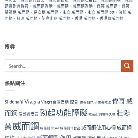
鋼邊到有得買
、
威而鋼香港
、
威而钢
、
威而钢香港
、
微笑 威而鋼
、
微笑
藥師網 威而鋼
、
易安穩 威而鋼
、
永立 威而鋼
、
永立 威而鋼 ptt
、
液態 威
而鋼
、
紅酒 威而鋼
、
防高山症 威而鋼
、
香港 威而鋼
、
香港買威而鋼
搜尋
熱點關注
偉哥 威
Viagra
Sildenafil
偉哥
Viagra台灣官網
偉哥副作用
偉哥吃法
勃起功能障礙
壯陽
而鋼
偉哥邊度買
吃威而鋼會持久嗎
威而鋼
藥
威而鋼使用心得
威而鋼
威而鋼 dcard
威而鋼代替品
威而鋼副作用
價格
威而鋼 副作用