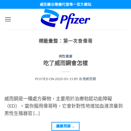
跳
威而鋼台灣總代理唯一官方網站
轉
至
內
容
標籤彙整：
第一次食偉哥
两性健康
吃了威而鋼會怎樣
POSTED ON
2023-05-15
BY
台灣威而鋼
威而鋼是一種處方藥物，主要用於治療勃起功能障礙
（ED）。當你服用偉哥時，它會針對性地增加血液流量到
男性生殖器官 […]
繼續閱讀
→