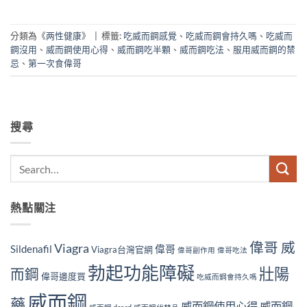
分類為《
两性健康
》
|
標籤:
吃威而鋼感覺
、
吃威而鋼會持久嗎
、
吃威而
鋼沒用
、
威而鋼使用心得
、
威而鋼吃半顆
、
威而鋼吃法
、
服用威而鋼的禁
忌
、
第一次食偉哥
搜尋
熱點關注
偉哥 威
Viagra
Sildenafil
偉哥
Viagra台灣官網
偉哥副作用
偉哥吃法
勃起功能障礙
壯陽
而鋼
偉哥邊度買
吃威而鋼會持久嗎
威而鋼
藥
威而鋼使用心得
威而鋼