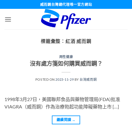
跳
威而鋼台灣總代理唯一官方網站
轉
至
內
容
標籤彙整：
紅酒 威而鋼
两性健康
沒有處方箋如何購買威而鋼？
POSTED ON
2023-11-29
BY
台灣威而鋼
1998年3月27日，美國聯邦食品與藥物管理局(FDA)批准
VIAGRA（威而鋼）作為治療勃起功能障礙藥物上市 […]
繼續閱讀
→