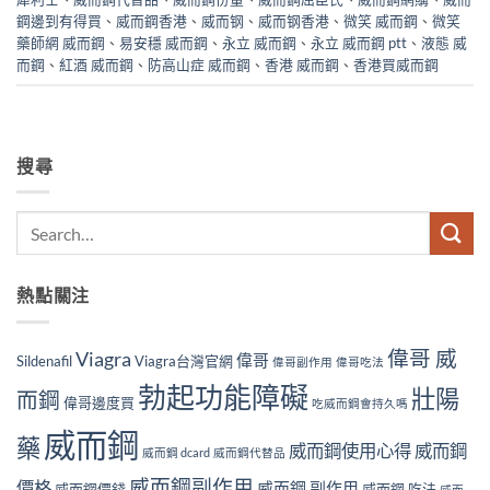
鋼邊到有得買
、
威而鋼香港
、
威而钢
、
威而钢香港
、
微笑 威而鋼
、
微笑
藥師網 威而鋼
、
易安穩 威而鋼
、
永立 威而鋼
、
永立 威而鋼 ptt
、
液態 威
而鋼
、
紅酒 威而鋼
、
防高山症 威而鋼
、
香港 威而鋼
、
香港買威而鋼
搜尋
熱點關注
偉哥 威
Viagra
偉哥
Sildenafil
Viagra台灣官網
偉哥副作用
偉哥吃法
勃起功能障礙
壯陽
而鋼
偉哥邊度買
吃威而鋼會持久嗎
威而鋼
藥
威而鋼使用心得
威而鋼
威而鋼 dcard
威而鋼代替品
威而鋼副作用
價格
威而鋼 副作用
威而鋼價錢
威而鋼 吃法
威而