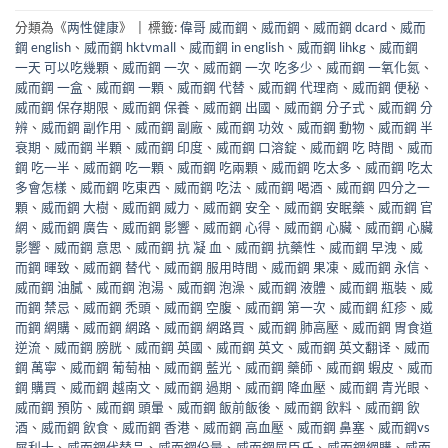
分類為《
两性健康
》
|
標籤:
偉哥 威而鋼
、
威而鋼
、
威而鋼 dcard
、
威而
鋼 english
、
威而鋼 hktvmall
、
威而鋼 in english
、
威而鋼 lihkg
、
威而鋼
一天 可以吃幾顆
、
威而鋼 一次
、
威而鋼 一次 吃多少
、
威而鋼 一氧化氮
、
威而鋼 一盒
、
威而鋼 一顆
、
威而鋼 代替
、
威而鋼 代理商
、
威而鋼 便秘
、
威而鋼 保存期限
、
威而鋼 保養
、
威而鋼 出國
、
威而鋼 分子式
、
威而鋼 分
辨
、
威而鋼 副作用
、
威而鋼 副廠
、
威而鋼 功效
、
威而鋼 動物
、
威而鋼 半
衰期
、
威而鋼 半顆
、
威而鋼 印度
、
威而鋼 口溶錠
、
威而鋼 吃 時間
、
威而
鋼 吃一半
、
威而鋼 吃一顆
、
威而鋼 吃兩顆
、
威而鋼 吃太多
、
威而鋼 吃太
多會怎樣
、
威而鋼 吃東西
、
威而鋼 吃法
、
威而鋼 喝酒
、
威而鋼 四分之一
顆
、
威而鋼 大樹
、
威而鋼 威力
、
威而鋼 安全
、
威而鋼 安眠藥
、
威而鋼 官
網
、
威而鋼 廣告
、
威而鋼 影響
、
威而鋼 心得
、
威而鋼 心臟
、
威而鋼 心臟
影響
、
威而鋼 意思
、
威而鋼 抗 凝 血
、
威而鋼 抗藥性
、
威而鋼 早洩
、
威
而鋼 暉致
、
威而鋼 替代
、
威而鋼 服用時間
、
威而鋼 果凍
、
威而鋼 永信
、
威而鋼 油膩
、
威而鋼 泡湯
、
威而鋼 泡澡
、
威而鋼 液體
、
威而鋼 瓶裝
、
威
而鋼 禁忌
、
威而鋼 禿頭
、
威而鋼 空腹
、
威而鋼 第一次
、
威而鋼 紅疹
、
威
而鋼 網購
、
威而鋼 網路
、
威而鋼 網路買
、
威而鋼 肺高壓
、
威而鋼 胃食道
逆流
、
威而鋼 膀胱
、
威而鋼 英國
、
威而鋼 英文
、
威而鋼 英文翻译
、
威而
鋼 萬寧
、
威而鋼 葡萄柚
、
威而鋼 藍光
、
威而鋼 藥師
、
威而鋼 蝦皮
、
威而
鋼 購買
、
威而鋼 越南文
、
威而鋼 過期
、
威而鋼 降血壓
、
威而鋼 青光眼
、
威而鋼 預防
、
威而鋼 頭暈
、
威而鋼 飯前飯後
、
威而鋼 飲料
、
威而鋼 飲
酒
、
威而鋼 飲食
、
威而鋼 香港
、
威而鋼 高血壓
、
威而鋼 鼻塞
、
威而鋼vs
犀利士
、
威而鋼代替品
、
威而鋼份量
、
威而鋼屈臣氏
、
威而鋼網購
、
威而