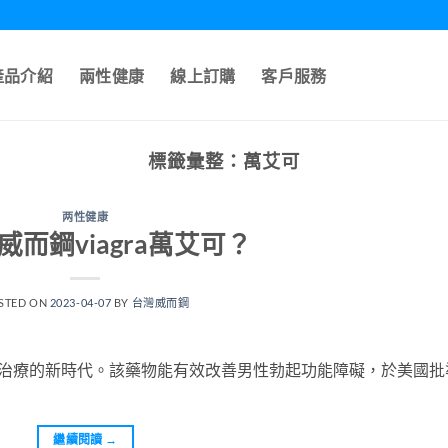
產品介紹
兩性健康
線上訂購
客戶服務
標籤彙整：
萬艾可
两性健康
威而鋼viagra萬艾可？
STED ON
2023-04-07
BY
台灣威而鋼
藥物治療的新時代。該藥物能有效改善男性勃起功能障礙，於美國批
繼續閱讀
→