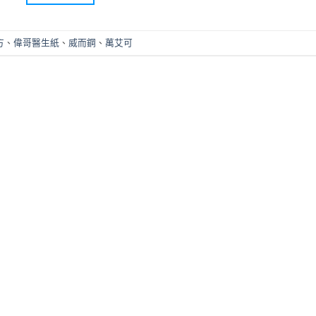
方
、
偉哥醫生紙
、
威而鋼
、
萬艾可