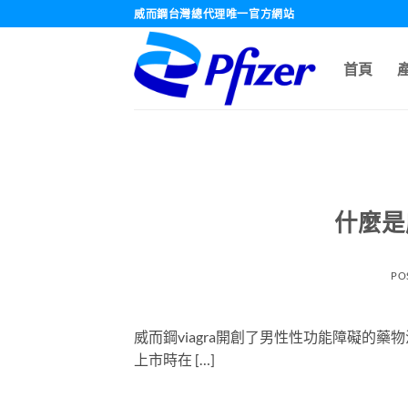
跳
威而鋼台灣總代理唯一官方網站
轉
至
首頁
內
容
什麼是
PO
威而鋼viagra開創了男性性功能障礙的
上市時在 […]