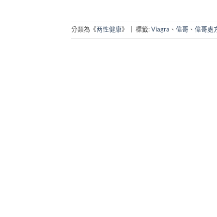
分類為《
两性健康
》
|
標籤:
Viagra
、
偉哥
、
偉哥處