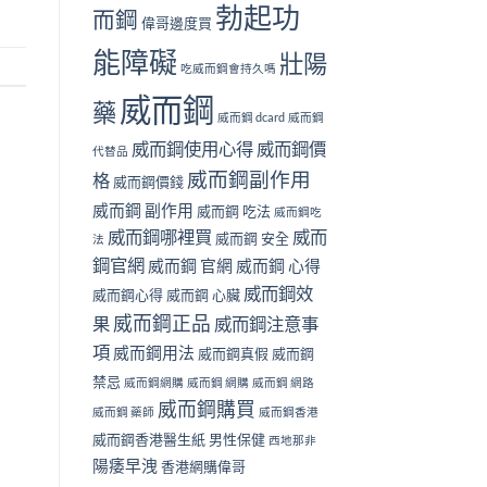
勃起功
而鋼
偉哥邊度買
能障礙
壯陽
吃威而鋼會持久嗎
威而鋼
藥
威而鋼 dcard
威而鋼
威而鋼使用心得
威而鋼價
代替品
威而鋼副作用
格
威而鋼價錢
威而鋼 副作用
威而鋼 吃法
威而鋼吃
威而鋼哪裡買
威而
威而鋼 安全
法
鋼官網
威而鋼 官網
威而鋼 心得
威而鋼效
威而鋼心得
威而鋼 心臟
威而鋼正品
果
威而鋼注意事
項
威而鋼用法
威而鋼真假
威而鋼
禁忌
威而鋼網購
威而鋼 網購
威而鋼 網路
威而鋼購買
威而鋼 藥師
威而鋼香港
威而鋼香港醫生紙
男性保健
西地那非
陽痿早洩
香港網購偉哥