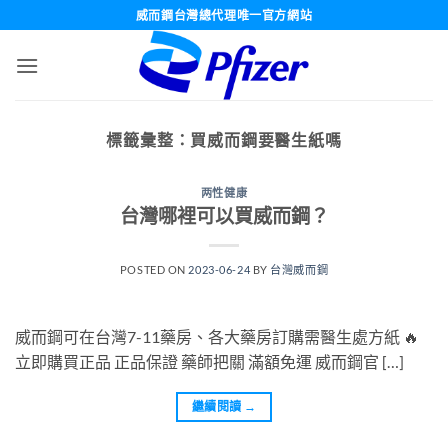
跳
威而鋼台灣總代理唯一官方網站
轉
至
內
容
標籤彙整：
買威而鋼要醫生紙嗎
两性健康
台灣哪裡可以買威而鋼？
POSTED ON
2023-06-24
BY
台灣威而鋼
威而鋼可在台灣7-11藥房、各大藥房訂購需醫生處方紙 🔥
立即購買正品 正品保證 藥師把關 滿額免運 威而鋼官 […]
繼續閱讀
→