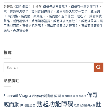
分類為《
两性健康
》
|
標籤:
偉哥是處方藥嗎？
、
偉哥有什麼副作用？
、
吃了偉哥會怎樣？
、
如何買到偉哥？
、
威爾剛多久能吃一次？
、
威而鋼
50mg價格
、
威而鋼一顆幾克？
、
威而鋼不能與什麼一起吃？
、
威而鋼代
替品
、
威而鋼價格
、
威而鋼哪裡買
、
威而鋼多久有效？
、
威而鋼萬寧
、
屈
臣氏威而鋼
、
買偉哥犯法嗎？
、
買威而鋼要處方籤嗎？
、
買威而鋼要醫生
紙嗎
、
香港買偉哥
搜尋
熱點關注
偉哥
Viagra
Sildenafil
偉哥
Viagra台灣官網
偉哥副作用
偉哥吃法
勃起功能障礙
威而鋼
壯
偉哥邊度買
吃威而鋼會持久嗎