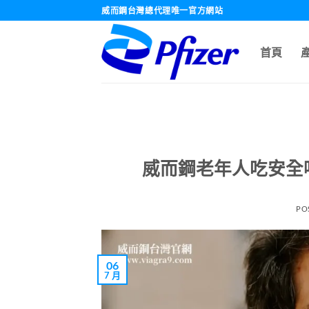
跳
威而鋼台灣總代理唯一官方網站
轉
至
首頁
內
容
威而鋼老年人吃安全
PO
06
7 月