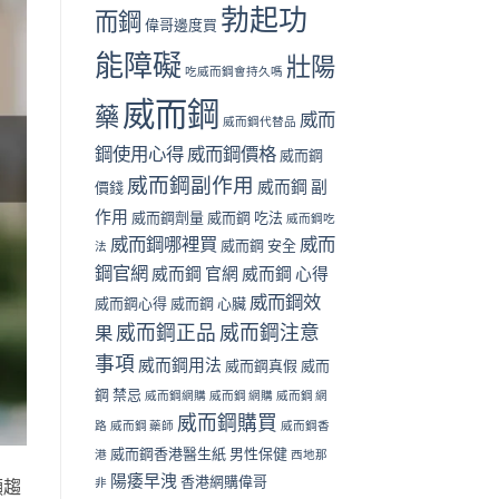
勃起功
而鋼
偉哥邊度買
能障礙
壯陽
吃威而鋼會持久嗎
威而鋼
藥
威而
威而鋼代替品
鋼使用心得
威而鋼價格
威而鋼
威而鋼副作用
威而鋼 副
價錢
作用
威而鋼劑量
威而鋼 吃法
威而鋼吃
威而鋼哪裡買
威而
威而鋼 安全
法
鋼官網
威而鋼 官網
威而鋼 心得
威而鋼效
威而鋼心得
威而鋼 心臟
威而鋼正品
威而鋼注意
果
事項
威而鋼用法
威而鋼真假
威而
鋼 禁忌
威而鋼網購
威而鋼 網購
威而鋼 網
威而鋼購買
路
威而鋼 藥師
威而鋼香
威而鋼香港醫生紙
男性保健
港
西地那
陽痿早洩
香港網購偉哥
非
顯趨