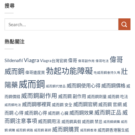
搜尋
熱點關注
偉哥
Viagra
Sildenafil
偉哥
Viagra台灣官網
偉哥副作用
偉哥吃法
勃起功能障礙
威而鋼
壯
偉哥邊度買
吃威而鋼會持久嗎
威而鋼
陽藥
威而鋼使用心得
威而鋼價格
威
威而鋼代替品
威而鋼副作用
威而鋼 副作用
而鋼價錢
威而鋼劑量
威而鋼 吃法
威而鋼哪裡買
威而鋼官網
威而鋼 官網
威
威而鋼 安全
威而鋼吃法
威而鋼正品
威
威而鋼效果
而鋼 心得
威而鋼心得
威而鋼 心臟
而鋼注意事項
威而鋼用法
威而鋼真假
威而鋼 禁忌
威而鋼網購
威而
威而鋼購買
威而鋼香港醫生紙
鋼 網購
威而鋼 網路
威而鋼 藥師
威而鋼香港