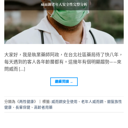
大家好，我是執業藥師阿政，在台北社區藥局待了快八年，
每天遇到的客人各年齡層都有。這幾年有個明顯趨勢——來
問威而 […]
繼續閱讀
→
分類為《
两性健康
》
|
標籤:
威而鋼安全使用
、
老年人威而鋼
、
銀髮族性
健康
、
長輩保健
、
高齡者用藥