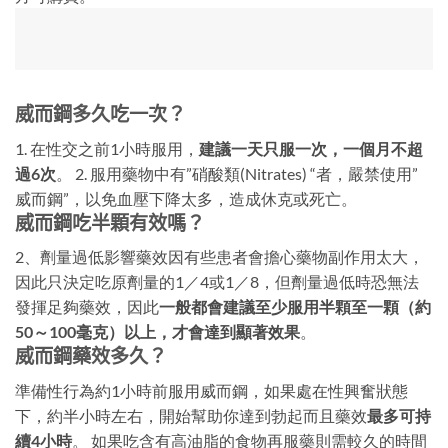
威而鋼多久吃一次？
1. 在性交之前1小時服用，
建議一天只服一次，一個月不超
過6次
。 2. 服用藥物中有”硝酸類(Nitrates) “者，嚴禁使用”
威而鋼”，以免血壓下降太多，造成休克或死亡。
威而鋼吃半顆有效嗎？
2、劑量過低影響藥效因有些患者會擔心藥物副作用太大，
因此只決定吃原劑量的1／4或1／8，但劑量過低時恐無法
發揮足夠藥效，因此
一般都會建議至少服用半顆至一顆（約
50～100毫克）以上，才會達到顯著效果
。
威而鋼藥效多久？
準備性行為約1小時前服用威而鋼，如果處在性興奮狀態
下，約半小時左右，開始幫助你達到勃起而且藥效
最多可持
續4小時
。 如果吃含有高油脂的食物再服藥則需較久的時間