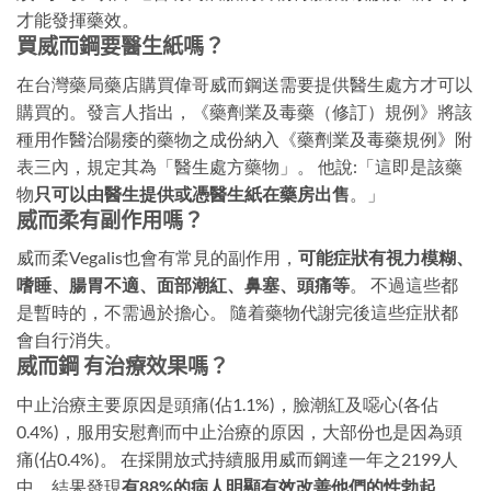
才能發揮藥效。
買威而鋼要醫生紙嗎？
在台灣藥局藥店購買偉哥威而鋼送需要提供醫生處方才可以
購買的。發言人指出，《藥劑業及毒藥（修訂）規例》將該
種用作醫治陽痿的藥物之成份納入《藥劑業及毒藥規例》附
表三內，規定其為「醫生處方藥物」。 他說:「這即是該藥
物
只可以由醫生提供或憑醫生紙在藥房出售
。」
威而柔有副作用嗎？
威而柔Vegalis也會有常見的副作用，
可能症狀有視力模糊、
嗜睡、腸胃不適、面部潮紅、鼻塞、頭痛等
。 不過這些都
是暫時的，不需過於擔心。 隨着藥物代謝完後這些症狀都
會自行消失。
威而鋼 有治療效果嗎？
中止治療主要原因是頭痛(佔1.1%)，臉潮紅及噁心(各佔
0.4%)，服用安慰劑而中止治療的原因，大部份也是因為頭
痛(佔0.4%)。 在採開放式持續服用威而鋼達一年之2199人
中，結果發現
有88%的病人明顯有效改善他們的性勃起
。