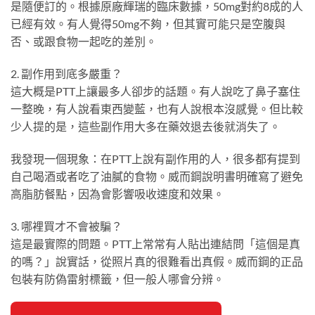
是隨便訂的。根據原廠輝瑞的臨床數據，50mg對約8成的人
已經有效。有人覺得50mg不夠，但其實可能只是空腹與
否、或跟食物一起吃的差別。
2. 副作用到底多嚴重？
這大概是PTT上讓最多人卻步的話題。有人說吃了鼻子塞住
一整晚，有人說看東西變藍，也有人說根本沒感覺。但比較
少人提的是，這些副作用大多在藥效退去後就消失了。
我發現一個現象：在PTT上說有副作用的人，很多都有提到
自己喝酒或者吃了油膩的食物。威而鋼說明書明確寫了避免
高脂肪餐點，因為會影響吸收速度和效果。
3. 哪裡買才不會被騙？
這是最實際的問題。PTT上常常有人貼出連結問「這個是真
的嗎？」說實話，從照片真的很難看出真假。威而鋼的正品
包裝有防偽雷射標籤，但一般人哪會分辨。