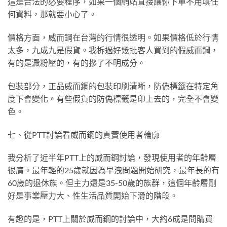
這是合法的必要程序，如果一個網站直接讓你下單不用填任
何資料，那就要小心了。
價格方面，威而鋼在台灣的行情很透明。如果價格低於行情
太多，九成九是假貨。我拆過好幾批客人買到的假威而鋼，
有的是澱粉壓的，有的摻了不明成分。
包裝部分，正品威而鋼的包裝印刷清晰，防偽標籤在特定角
度下會變化。有些假貨的防偽標籤是印上去的，完全不會變
色。
七、從PTT討論看威而鋼的真實使用者輪廓
我分析了近半年PTT上的威而鋼討論，發現使用者的年齡層
很廣。最年輕的25歲就因為早洩問題開始研究，最年長的有
60歲的退休族。但主力還是35-50歲的族群，這個年齡層剛
好是事業壓力大、性生活品質開始下滑的階段。
有趣的是，PTT上關於威而鋼的討論中，大約6成是問購買