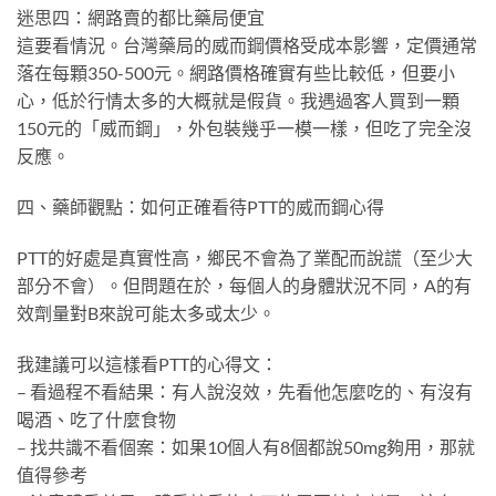
迷思四：網路賣的都比藥局便宜
這要看情況。台灣藥局的威而鋼價格受成本影響，定價通常
落在每顆350-500元。網路價格確實有些比較低，但要小
心，低於行情太多的大概就是假貨。我遇過客人買到一顆
150元的「威而鋼」，外包裝幾乎一模一樣，但吃了完全沒
反應。
四、藥師觀點：如何正確看待PTT的威而鋼心得
PTT的好處是真實性高，鄉民不會為了業配而說謊（至少大
部分不會）。但問題在於，每個人的身體狀況不同，A的有
效劑量對B來說可能太多或太少。
我建議可以這樣看PTT的心得文：
– 看過程不看結果：有人說沒效，先看他怎麼吃的、有沒有
喝酒、吃了什麼食物
– 找共識不看個案：如果10個人有8個都說50mg夠用，那就
值得參考