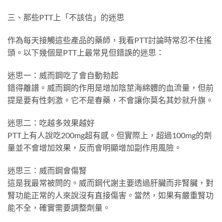
三、那些PTT上「不該信」的迷思
作為每天接觸這些產品的藥師，我看PTT討論時常忍不住搖
頭。以下幾個是PTT上最常見但錯誤的迷思：
迷思一：威而鋼吃了會自動勃起
錯得離譜。威而鋼的作用是增加陰莖海綿體的血流量，但前
提是要有性刺激。它不是春藥，不會讓你莫名其妙就升旗。
迷思二：吃越多效果越好
PTT上有人說吃200mg超有感。但實際上，超過100mg的劑
量並不會增加效果，反而會明顯增加副作用風險。
迷思三：威而鋼會傷腎
這是我最常被問的。威而鋼代謝主要透過肝臟而非腎臟，對
腎功能正常的人來說沒有直接傷害。當然，如果有嚴重腎功
能不全，確實需要調整劑量。