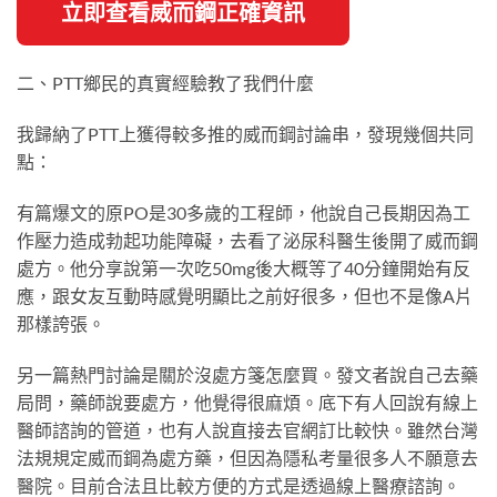
立即查看威而鋼正確資訊
二、PTT鄉民的真實經驗教了我們什麼
我歸納了PTT上獲得較多推的威而鋼討論串，發現幾個共同
點：
有篇爆文的原PO是30多歲的工程師，他說自己長期因為工
作壓力造成勃起功能障礙，去看了泌尿科醫生後開了威而鋼
處方。他分享說第一次吃50mg後大概等了40分鐘開始有反
應，跟女友互動時感覺明顯比之前好很多，但也不是像A片
那樣誇張。
另一篇熱門討論是關於沒處方箋怎麼買。發文者說自己去藥
局問，藥師說要處方，他覺得很麻煩。底下有人回說有線上
醫師諮詢的管道，也有人說直接去官網訂比較快。雖然台灣
法規規定威而鋼為處方藥，但因為隱私考量很多人不願意去
醫院。目前合法且比較方便的方式是透過線上醫療諮詢。