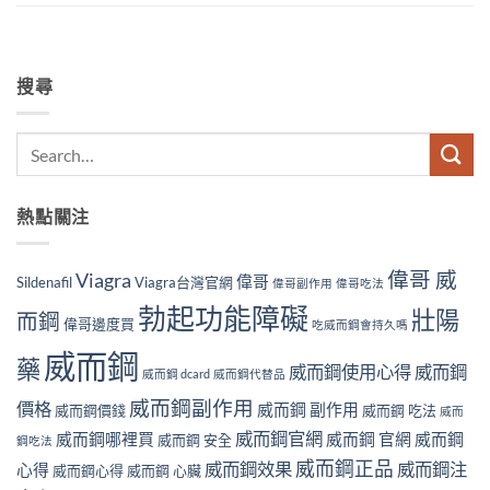
搜尋
熱點關注
偉哥 威
Viagra
偉哥
Sildenafil
Viagra台灣官網
偉哥副作用
偉哥吃法
勃起功能障礙
壯陽
而鋼
偉哥邊度買
吃威而鋼會持久嗎
威而鋼
藥
威而鋼使用心得
威而鋼
威而鋼 dcard
威而鋼代替品
威而鋼副作用
價格
威而鋼 副作用
威而鋼價錢
威而鋼 吃法
威而
威而鋼官網
威而鋼哪裡買
威而鋼 官網
威而鋼
威而鋼 安全
鋼吃法
威而鋼正品
威而鋼效果
威而鋼注
心得
威而鋼心得
威而鋼 心臟