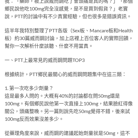
我：「藥師，板上說威而鋼吃了會頭痛是真的嗎？」「那個
鄉民說他吃100mg完全沒感覺，是不是買到假貨？」老實
說，PTT的討論中有不少真實經驗，但也很多是錯誤資訊。
這半年我特別整理了PTT各版（Sex板、Mancare板和Health
板）約30篇威而鋼討論，加上店裡上百位客人的實際回饋，
幫你一次解析什麼該聽、什麼不用當真。
一、PTT上最常見的威而鋼問題TOP3
根據統計，PTT鄉民最關心的威而鋼問題集中在這三類：
1. 第一次吃多少劑量？
這是最多人問的。大概有40%的討論都在問50mg還是
100mg。有個鄉民說他第一次直接上100mg，結果臉紅得像
關公，頭痛整晚。另一篇則說先吃50mg覺得不錯，後來試
100mg反而效果沒差多少。
從藥理角度來說，威而鋼的建議起始劑量就是50mg，這不