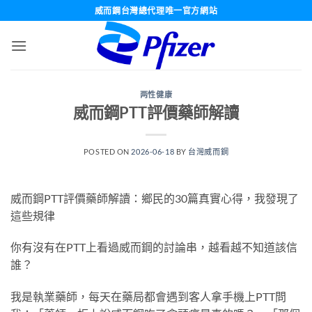
跳
威而鋼台灣總代理唯一官方網站
轉
至
內
容
两性健康
威而鋼PTT評價藥師解讀
POSTED ON
2026-06-18
BY
台灣威而鋼
威而鋼PTT評價藥師解讀：鄉民的30篇真實心得，我發現了
這些規律
你有沒有在PTT上看過威而鋼的討論串，越看越不知道該信
誰？
我是執業藥師，每天在藥局都會遇到客人拿手機上PTT問