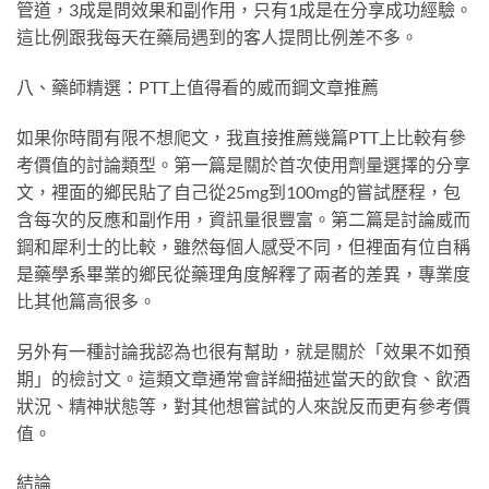
管道，3成是問效果和副作用，只有1成是在分享成功經驗。
這比例跟我每天在藥局遇到的客人提問比例差不多。
八、藥師精選：PTT上值得看的威而鋼文章推薦
如果你時間有限不想爬文，我直接推薦幾篇PTT上比較有參
考價值的討論類型。第一篇是關於首次使用劑量選擇的分享
文，裡面的鄉民貼了自己從25mg到100mg的嘗試歷程，包
含每次的反應和副作用，資訊量很豐富。第二篇是討論威而
鋼和犀利士的比較，雖然每個人感受不同，但裡面有位自稱
是藥學系畢業的鄉民從藥理角度解釋了兩者的差異，專業度
比其他篇高很多。
另外有一種討論我認為也很有幫助，就是關於「效果不如預
期」的檢討文。這類文章通常會詳細描述當天的飲食、飲酒
狀況、精神狀態等，對其他想嘗試的人來說反而更有參考價
值。
結論