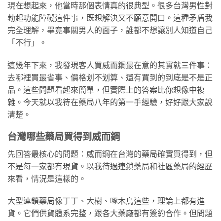
現在想起來，他當時那個表情真的很典型。很多台灣男性對
勃起功能障礙這件事，既想解決又不願意開口。這種矛盾我
完全理解，畢竟事關男人的面子，誰都不想讓別人知道自己
「不行」。
這幾年下來，我發現客人買威而鋼最在意的其實就三件事：
去哪裡買最省事、價格划不划算、還有買到的到底是不是正
品。這些問題看起來簡單，但實際上的答案比你想像中複
雜。今天就以我待在藥局八年的第一手經驗，好好跟大家說
清楚。
台灣哪些藥局買得到威而鋼
先回答最核心的問題：威而鋼在台灣的藥局確實買得到，但
不是每一家都有現貨。以我待過連鎖藥局和社區藥局的經歷
來看，情況是這樣的。
大型連鎖藥局像丁丁、大樹、啄木鳥這些，理論上都有進
貨。它們供貨體系完整，跟各大藥廠都有簽約合作。但問題