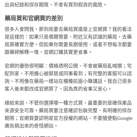
出貨紀錄和保存期限，不會有買到假貨的風險。
藥局買和官網買的差別
很多人會問我，那到底要去藥局買還是上官網買？我的看法
是這樣的：如果只是偶爾需要、附近又有認識的藥局，去藥
局買確實方便。但如果你需要長期使用、或者不想每次都要
跟藥師解釋一堆，官網訂購其實更省事。
官網的優勢很明顯：價格透明公開、不會被藥局亂喊價；宅
配到家，不用擔心被鄰居或同事看到；有完整的客服可以諮
詢，不用像在藥局一樣站在櫃檯前面小聲講話。我自己很多
客人後來都改成官網買了，因為真的省事又安心。
總結來說，不管你選擇哪一種方式買，最重要的是確保產品
來源安全可靠。藥局買要注意確認包裝完整、有明確的保存
期限；官網買要認明是官方授權的網站，不要隨便點Google
廣告跳出來的奇怪網站。