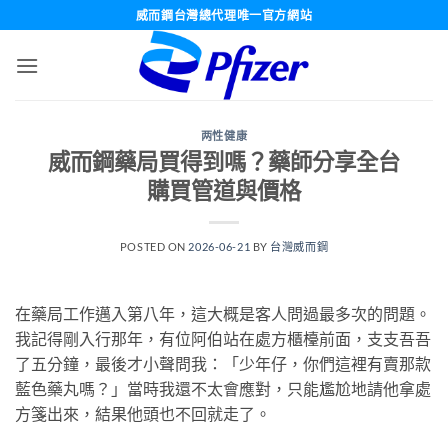
跳
威而鋼台灣總代理唯一官方網站
轉
至
內
容
两性健康
威而鋼藥局買得到嗎？藥師分享全台
購買管道與價格
POSTED ON
2026-06-21
BY
台灣威而鋼
在藥局工作邁入第八年，這大概是客人問過最多次的問題。
我記得剛入行那年，有位阿伯站在處方櫃檯前面，支支吾吾
了五分鐘，最後才小聲問我：「少年仔，你們這裡有賣那款
藍色藥丸嗎？」當時我還不太會應對，只能尷尬地請他拿處
方箋出來，結果他頭也不回就走了。