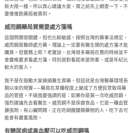
新大陸一樣。所以真心建議大家，買之前先上網查一下，不
要傻傻跑藥局被貴到。
威而鋼藥局買需要處方箋嗎
這個問題很關鍵，但也比較敏感。按照台灣的藥事法規定，
威而鋼是醫師處方藥，理論上一定要有醫生開的處方箋才能
購買。但實務上呢？老實說，台灣很多藥局在賣的時候並不
會嚴格要求看處方箋，特別是對看起來是熟客、或是年紀比
較大的客人。
我不是在鼓勵大家繞過醫生買藥，但這就是台灣醫藥環境長
期以來的現實——藥局在某種程度上變成了方便民眾取得藥
品的管道。不過我要強調的是：如果你是第一次吃威而鋼，
強烈建議先去看醫生。威而鋼不是保健食品，它是一種血管
擴張劑，有心臟問題、正在吃硝酸鹽類藥物的人，吃下去可
能會有嚴重風險。
有糖尿病或高血壓可以吃威而鋼嗎