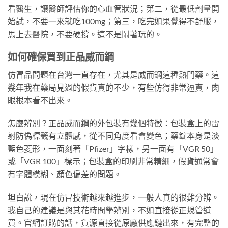
看醫生，讓醫師評估你的心血管狀況；第二，從最低劑量開
始試，不要一來就吃100mg；第三，吃完如果覺得不舒服，
馬上去醫院，不要硬撐。這不是鬧著玩的。
如何確保買到正品威而鋼
仿冒品問題在台灣一直存在，尤其是威而鋼這種熱門藥。這
幾年我在藥局見過的假貨真的不少，有些仿得非常逼真，肉
眼根本看不出來。
怎麼辨別？正品威而鋼的外包裝有幾個特徵：包裝盒上的雷
射防偽標籤有立體感，從不同角度看會變色；藥錠本身是淡
藍色菱形，一面刻著「Pfizer」字樣，另一面有「VGR 50」
或「VGR 100」標示；包裝盒的印刷非常精細，假貨通常會
有字體模糊、顏色偏差的問題。
坦白說，現在仿冒技術越來越進步，一般人真的很難分辨。
我自己的建議是與其花時間學辨別，不如直接從正規管道
買。官網訂購的話，貨源直接從原廠供應鏈出來，有完整的