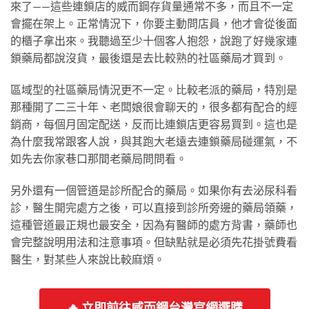
來了——這些連鎖店的威而鋼存貨量通常不多，而且不一定
會擺在架上。正常情況下，你要主動問店員，他才會從後面
的櫃子拿出來。我聽過至少十個客人抱怨，說跑了好幾家連
鎖藥局都說沒貨，最後還是去比較熟的社區藥局才買到。
區域型的社區藥局情況更不一定。比較老派的藥局，特別是
那種開了二三十年、老闆娘很會聊天的，很多都有配合的經
銷商，每個月固定配送，反而比連鎖店更容易買到。這也是
為什麼我常跟客人說，與其跑大老遠去連鎖藥局碰運氣，不
如先去你家巷口那間老藥局問問看。
另外還有一個管道是診所配合的藥局。如果你有去泌尿科看
診，醫生開完處方之後，可以直接到診所旁邊的藥局領藥，
這種管道最正規也最安全，因為有醫師的處方背書，藥師也
會完整說明用法和注意事項。但缺點就是必須先花掛號費看
醫生，對某些人來說比較麻煩。
🔥 立即前往威而鋼台灣官網選購