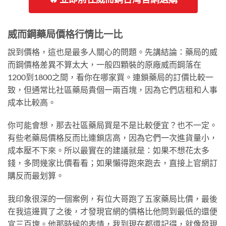
威而鋼藥局價格行情比一比
說到價格，這也是最多人關心的問題。先講結論：藥局的威
而鋼價格差異不算太大，一般四顆裝的原廠威而鋼落在
1200到1800之間，看你在哪家買。連鎖藥局的訂價比較一
致，但通常比社區藥局貴個一兩百塊，因為它們店租和人事
成本比較高。
你可能會想，那去社區藥局買是不是比較便宜？也不一定。
有些老藥局價格反而比連鎖店高，因為它們一次進貨量小，
成本壓不下來。所以最實在的建議就是：如果不想花太多
錢，多問幾家比價看看；如果懶得跑來跑去，直接上官網訂
購反而最划算。
我印象很深的一個案例，有位大哥跑了五家藥局比價，最後
在我這邊買了之後，才發現官網的價格比他問到最低的還便
宜三百塊。他那時候的表情，我到現在都還記得，就像發現