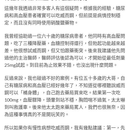
這幾年我遇過非常多客人有這個疑問。根據我的經驗，糖尿
病和高血壓患者確實可以吃威而鋼，但前提是病情控制穩
定，而且沒有同時使用硝酸鹽藥物。
我曾經協助過一位六十歲的糖尿病患者，他同時有高血壓問
題，吃了三種降壓藥，血糖控制得還行，但勃起功能越來越
差。他很想試威而鋼，但又怕跟藥衝突。後來我建議他先問
過他的主治醫師，醫師評估後認為可以，才開始從最低劑量
25mg試起。到目前為止效果不錯，也沒出現什麼問題。
反過來說，我也碰過不好的案例。有位五十多歲的大哥，自
己有糖尿病和高血壓已經好幾年了，不知道從哪裡聽說威而
鋼可以「補身體」，自己跑去藥局買來吃。結果第一次吃
100mg，血壓驟降，頭暈到站不穩，胸悶喘不過氣，太太嚇
到叫救護車。後來他太太跑來藥局罵人，我們也很無奈，因
為這種事情真的不是開玩笑的。
所以如果你有慢性病想吃威而鋼，我有幾點建議：第一，先