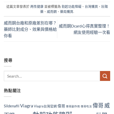
這篇文章發表於
两性健康
並被標籤為
勃起功能障礙
、
台灣購買
、
壯陽
藥
、
威而鋼
、
藥局購買
.
威而鋼台廠和原廠差別在哪？
威而鋼Dcard心得真實整理！
藥師比對成分、效果與價格給
網友使用經驗一次看
你看
搜尋
熱點關注
偉哥 威
Viagra
Sildenafil
偉哥
Viagra台灣官網
偉哥副作用
偉哥吃法