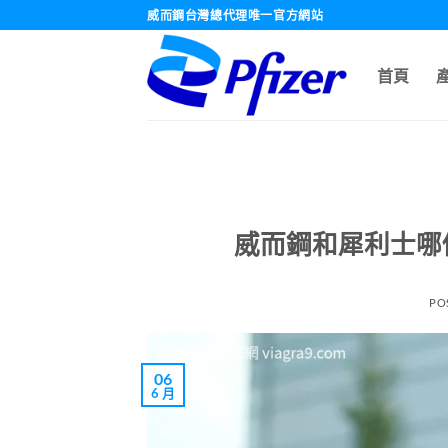
跳
威而鋼台灣總代理唯一官方網站
轉
至
首頁
內
容
威而鋼和犀利士哪
PO
06
6 月