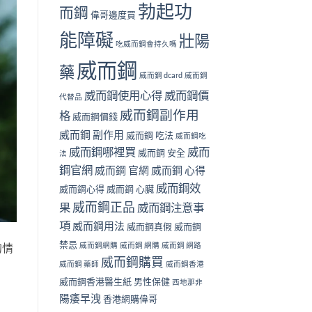
勃起功
而鋼
偉哥邊度買
能障礙
壯陽
吃威而鋼會持久嗎
威而鋼
藥
威而鋼 dcard
威而鋼
威而鋼使用心得
威而鋼價
代替品
威而鋼副作用
格
威而鋼價錢
威而鋼 副作用
威而鋼 吃法
威而鋼吃
威而鋼哪裡買
威而
威而鋼 安全
法
鋼官網
威而鋼 官網
威而鋼 心得
威而鋼效
威而鋼心得
威而鋼 心臟
威而鋼正品
果
威而鋼注意事
項
威而鋼用法
威而鋼真假
威而鋼
禁忌
威而鋼網購
威而鋼 網購
威而鋼 網路
的情
威而鋼購買
威而鋼 藥師
威而鋼香港
威而鋼香港醫生紙
男性保健
西地那非
陽痿早洩
香港網購偉哥