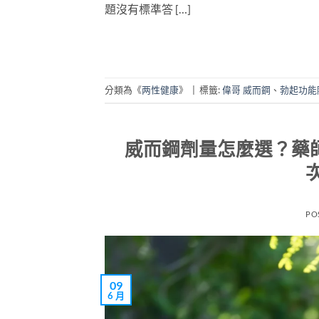
題沒有標準答 […]
分類為《
两性健康
》
|
標籤:
偉哥 威而鋼
、
勃起功能
威而鋼劑量怎麼選？藥師
PO
09
6 月