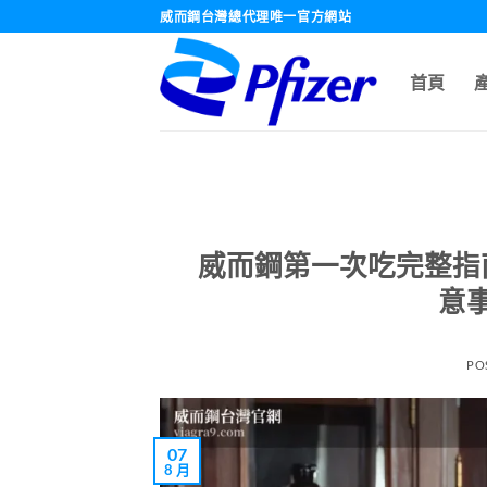
跳
威而鋼台灣總代理唯一官方網站
轉
至
首頁
內
容
威而鋼第一次吃完整指
意
PO
07
8 月