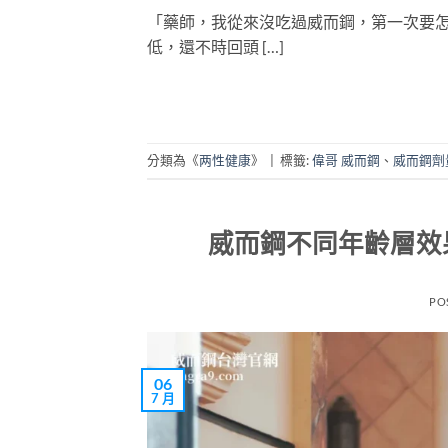
「藥師，我從來沒吃過威而鋼，第一次要
低，還不時回頭 […]
分類為《
两性健康
》
|
標籤:
偉哥 威而鋼
、
威而鋼劑
威而鋼不同年齡層效
PO
06
7 月