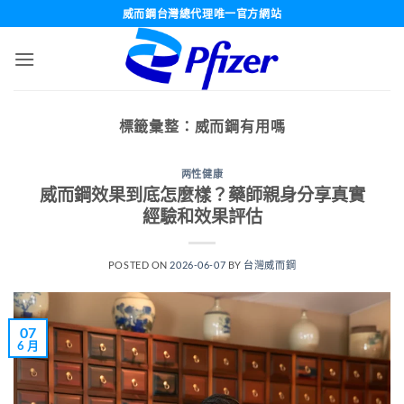
跳
威而鋼台灣總代理唯一官方網站
轉
至
內
容
標籤彙整：
威而鋼有用嗎
两性健康
威而鋼效果到底怎麼樣？藥師親身分享真實
經驗和效果評估
POSTED ON
2026-06-07
BY
台灣威而鋼
07
6 月