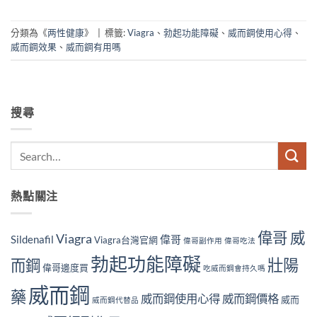
分類為《
两性健康
》
|
標籤:
Viagra
、
勃起功能障礙
、
威而鋼使用心得
、
威而鋼效果
、
威而鋼有用嗎
搜尋
熱點關注
偉哥 威
Viagra
Sildenafil
偉哥
Viagra台灣官網
偉哥副作用
偉哥吃法
勃起功能障礙
壯陽
而鋼
偉哥邊度買
吃威而鋼會持久嗎
威而鋼
藥
威而鋼使用心得
威而鋼價格
威而
威而鋼代替品