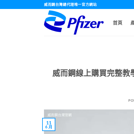
跳
威而鋼台灣總代理唯一官方網站
轉
至
首頁
內
容
威而鋼線上購買完整教
PO
11
6 月