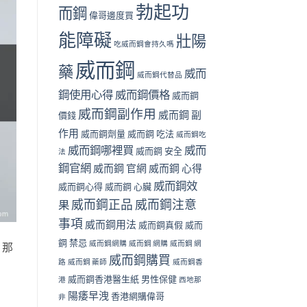
勃起功
而鋼
偉哥邊度買
能障礙
壯陽
吃威而鋼會持久嗎
威而鋼
藥
威而
威而鋼代替品
鋼使用心得
威而鋼價格
威而鋼
威而鋼副作用
威而鋼 副
價錢
作用
威而鋼劑量
威而鋼 吃法
威而鋼吃
威而鋼哪裡買
威而
威而鋼 安全
法
鋼官網
威而鋼 官網
威而鋼 心得
威而鋼效
威而鋼心得
威而鋼 心臟
威而鋼正品
威而鋼注意
果
事項
威而鋼用法
威而鋼真假
威而
鋼 禁忌
威而鋼網購
威而鋼 網購
威而鋼 網
，那
威而鋼購買
路
威而鋼 藥師
威而鋼香
威而鋼香港醫生紙
男性保健
港
西地那
陽痿早洩
香港網購偉哥
非