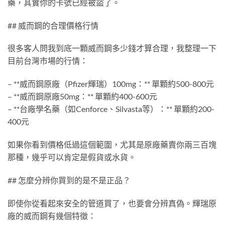
藥，其實你的卡號已經被盜了。
## 威而鋼的合理價格行情
很多客人問我到底一顆威而鋼多少錢才算合理，我整理一下
目前台灣市場的行情：
– **威而鋼原廠（Pfizer輝瑞）100mg：** 單顆約500-800元
– **威而鋼原廠50mg：** 單顆約400-600元
– **台廠學名藥（如Cenforce、Silvasta等）：** 單顆約200-
400元
如果你看到價格低過這個範圍，尤其是原廠藥賣你兩三百塊
那種，幾乎可以肯定是假貨或水貨。
## 怎麼分辨你買到的是不是正品？
即使你從看起來安全的管道買了，也要會分辨真偽。輝瑞原
廠的威而鋼有幾個特徵：