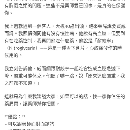
有胸悶之類的問題。這些不是藥師愛管閒事，是真的在保護
你。
我上週就遇到一個客人，大概40歲出頭，跑來藥局說要買威
而鋼。我照慣例問他有沒有慢性病，他說有高血壓，但要到
有在吃藥控制。我再問他吃什麼藥，他說是「耐絞寧」
（Nitroglycerin）——這是一種舌下含片，心絞痛發作的時
候用的。
我立刻告訴他，威而鋼跟耐絞寧一起吃會造成血壓急遽下
降，嚴重可能休克。他聽了嚇一跳，說「原來這麼嚴重，我
之前都不知道。」
這就是為什麼我建議大家，如果可以的話，找一家你信任的
藥局買，讓藥師幫你把關。
**優點：**
– 可以跟藥師面對面諮詢