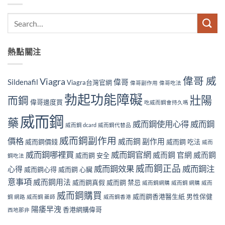
熱點關注
偉哥 威
Viagra
Sildenafil
偉哥
Viagra台灣官網
偉哥副作用
偉哥吃法
勃起功能障礙
壯陽
而鋼
偉哥邊度買
吃威而鋼會持久嗎
威而鋼
藥
威而鋼使用心得
威而鋼
威而鋼 dcard
威而鋼代替品
威而鋼副作用
價格
威而鋼 副作用
威而鋼價錢
威而鋼 吃法
威而
威而鋼哪裡買
威而鋼官網
威而鋼 官網
威而鋼
威而鋼 安全
鋼吃法
威而鋼正品
威而鋼效果
威而鋼注
心得
威而鋼心得
威而鋼 心臟
意事項
威而鋼用法
威而鋼真假
威而鋼 禁忌
威而鋼網購
威而鋼 網購
威而
威而鋼購買
威而鋼香港醫生紙
男性保健
鋼 網路
威而鋼 藥師
威而鋼香港
陽痿早洩
香港網購偉哥
西地那非