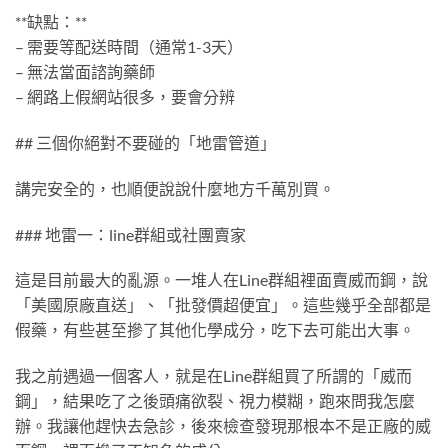
**缺點：**
– 需要等配送時間（通常1-3天）
– 無法當面諮詢藥師
– 網路上假網站很多，要會分辨
## 三個你絕對不要碰的「地雷管道」
講完安全的，也順便說說什麼地方千萬別買。
### 地雷一：line群組或社團賣家
這是目前最大的亂源。一堆人在Line群組裡面賣威而鋼，說
「美國原廠直送」、「批發價超便宜」。這些幾乎全部都是
假藥，有些甚至摻了其他化學成分，吃下去可能出大事。
我之前遇過一個客人，就是在Line群組買了所謂的「威而
鋼」，結果吃了之後頭痛欲裂、視力模糊，跑來問我怎麼
辦。我讓他趕快去急診，後來檢查發現那根本不是正廠的威