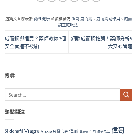
這篇文章發表於
两性健康
並被標籤為
偉哥 威而鋼
、
威而鋼副作用
、
威而
鋼正確吃法
.
威而鋼哪裡買？藥師教你3個
網購威而鋼推薦！藥師分析5
安全管道不被騙
大安心管道
搜尋
熱點關注
偉哥
Viagra
Sildenafil
偉哥
Viagra台灣官網
偉哥副作用
偉哥吃法