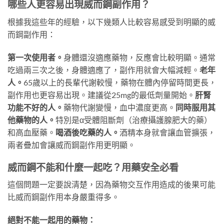
哪些人更容易出現威而鋼副作用？
根據我這些年的經驗，以下幾類人比較容易感受到明顯的威
而鋼副作用：
第一次使用者。
身體還沒適應藥物，反應會比較明顯。通常
吃過兩三次之後，身體適應了，副作用就會大幅減輕。
老年
人。
65歲以上的長輩代謝較慢，藥物在體內停留時間更長，
副作用也更容易出現。建議從25mg的最低劑量開始。
肝腎
功能不好的人。
藥物代謝變慢，血中濃度更高。
同時服用其
他藥物的人。
特別是α受體阻斷劑（治療攝護腺肥大的藥）
和高血壓藥。
喝酒後吃藥的人。
酒精本身就會讓血管擴張，
兩者疊加會讓威而鋼副作用更明顯。
威而鋼不能和什麼一起吃？用藥安全必看
這個問題一定要說清楚，因為藥物交互作用造成的後果可能
比威而鋼副作用本身嚴重得多。
絕對不能一起用的藥物：