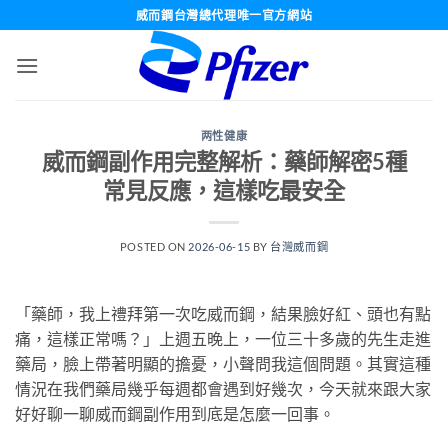
跳
威而鋼台灣總代理唯一官方網站
轉
至
內
容
两性健康
威而鋼副作用完整解析：藥師解密5種
常見反應，這樣吃最安全
POSTED ON
2026-06-15
BY
台灣威而鋼
「藥師，我上禮拜第一次吃威而鋼，結果臉好紅、頭也有點
痛，這樣正常嗎？」上週五晚上，一位三十多歲的先生走進
藥局，臉上帶著明顯的擔憂，小聲問我這個問題。其實這種
情況在我們藥局幾乎每週都會遇到好幾次，今天就來跟大家
好好聊一聊威而鋼副作用到底是怎麼一回事。