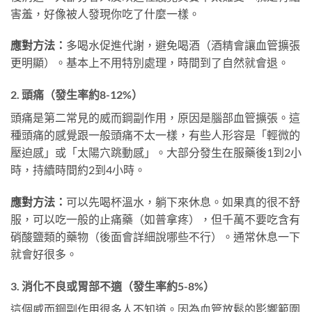
害羞，好像被人發現你吃了什麼一樣。
應對方法：
多喝水促進代謝，避免喝酒（酒精會讓血管擴張
更明顯）。基本上不用特別處理，時間到了自然就會退。
2. 頭痛（發生率約8-12%）
頭痛是第二常見的威而鋼副作用，原因是腦部血管擴張。這
種頭痛的感覺跟一般頭痛不太一樣，有些人形容是「輕微的
壓迫感」或「太陽穴跳動感」。大部分發生在服藥後1到2小
時，持續時間約2到4小時。
應對方法：
可以先喝杯溫水，躺下來休息。如果真的很不舒
服，可以吃一般的止痛藥（如普拿疼），但千萬不要吃含有
硝酸鹽類的藥物（後面會詳細說哪些不行）。通常休息一下
就會好很多。
3. 消化不良或胃部不適（發生率約5-8%）
這個威而鋼副作用很多人不知道。因為血管放鬆的影響範圍