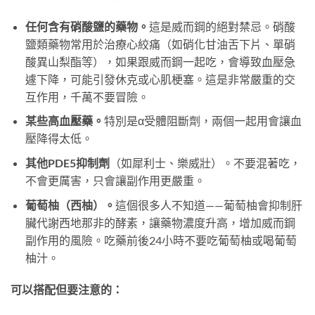
任何含有硝酸鹽的藥物。
這是威而鋼的絕對禁忌。硝酸
鹽類藥物常用於治療心絞痛（如硝化甘油舌下片、單硝
酸異山梨酯等），如果跟威而鋼一起吃，會導致血壓急
遽下降，可能引發休克或心肌梗塞。這是非常嚴重的交
互作用，千萬不要冒險。
某些高血壓藥。
特別是α受體阻斷劑，兩個一起用會讓血
壓降得太低。
其他PDE5抑制劑
（如犀利士、樂威壯）。不要混著吃，
不會更厲害，只會讓副作用更嚴重。
葡萄柚（西柚）。
這個很多人不知道——葡萄柚會抑制肝
臟代謝西地那非的酵素，讓藥物濃度升高，增加威而鋼
副作用的風險。吃藥前後24小時不要吃葡萄柚或喝葡萄
柚汁。
可以搭配但要注意的：