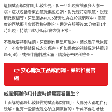
這個威而鋼副作用比較少見，但一旦出現會讓很多人嚇一
跳。症狀包括看東西感覺偏藍色調、對光線特別敏感、視線
稍微模糊等。這是因為PDE6酵素也存在於視網膜中，高濃
度的西地那非會輕微抑制到它。通常在服藥後30分鐘到1小
時出現，持續1到2小時就會恢復正常。
不過我要特別強調，這個副作用是可逆的，藥效過了就恢復
了，不會對眼睛造成永久傷害。但如果你的視線異常持續超
過4小時，或是伴隨劇烈疼痛，請務必去眼科檢查。
👉 安心購買正品威而鋼 – 藥師推薦官
網
威而鋼副作用什麼時候需要看醫生？
上面講的都是比較輕微的威而鋼副作用，大部分人都能自行
緩解。但有一些情況是必須立刻就醫的，千萬不要忍著硬