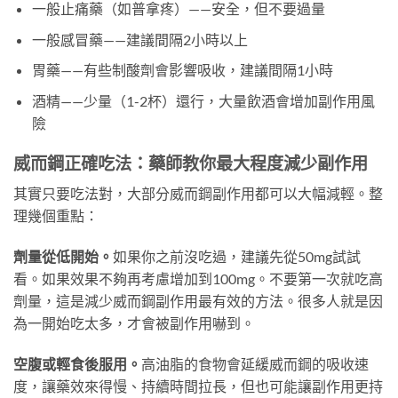
一般止痛藥（如普拿疼）——安全，但不要過量
一般感冒藥——建議間隔2小時以上
胃藥——有些制酸劑會影響吸收，建議間隔1小時
酒精——少量（1-2杯）還行，大量飲酒會增加副作用風
險
威而鋼正確吃法：藥師教你最大程度減少副作用
其實只要吃法對，大部分威而鋼副作用都可以大幅減輕。整
理幾個重點：
劑量從低開始。
如果你之前沒吃過，建議先從50mg試試
看。如果效果不夠再考慮增加到100mg。不要第一次就吃高
劑量，這是減少威而鋼副作用最有效的方法。很多人就是因
為一開始吃太多，才會被副作用嚇到。
空腹或輕食後服用。
高油脂的食物會延緩威而鋼的吸收速
度，讓藥效來得慢、持續時間拉長，但也可能讓副作用更持