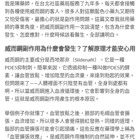
我是陳藥師，在台北社區藥局服務了九年多，每天都會接觸
到各種使用威而鋼的客人。很多人對這顆藍色小藥丸又期待
又怕受傷害，最擔心的就是副作用問題。這篇文章我就用藥
師的專業角度，把威而鋼副作用一次說清楚，包含為什麼會
發生、怎麼應對、什麼時候該看醫生，全部講明白。
威而鋼副作用為什麼會發生？了解原理才能安心用
威而鋼的主要成分是西地那非（Sildenafil），它是一種
PDE5抑制劑。簡單來說，它透過抑制一種叫做PDE5的酵
素，讓血管放鬆、增加陰莖的血流量，來達到勃起的效果。
但問題來了——人體裡面不只陰莖有血管，全身到處都有
啊。所以當威而鋼進入血液循環後，它會影響到全身的血
管，這就是威而鋼副作用產生的根本原因。
舉個例子你就懂了。血管放鬆之後，臉部的毛細血管會擴
張，血流增加，所以很多人會覺得臉紅發熱。同樣的道理，
腦部的血管擴張可能會引起頭痛。這些反應在藥理學上稱為
「血管擴張效應」，是威而鋼作用機制的自然延伸，並不代