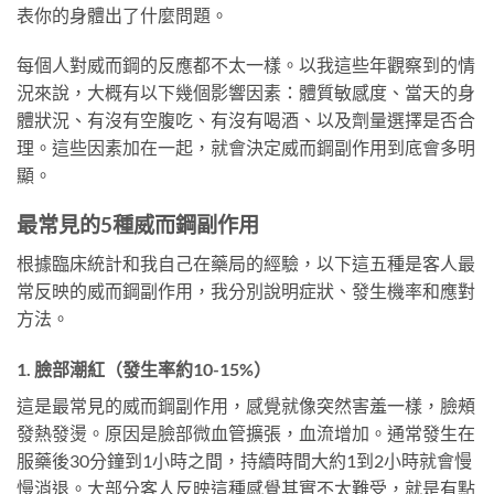
表你的身體出了什麼問題。
每個人對威而鋼的反應都不太一樣。以我這些年觀察到的情
況來說，大概有以下幾個影響因素：體質敏感度、當天的身
體狀況、有沒有空腹吃、有沒有喝酒、以及劑量選擇是否合
理。這些因素加在一起，就會決定威而鋼副作用到底會多明
顯。
最常見的5種威而鋼副作用
根據臨床統計和我自己在藥局的經驗，以下這五種是客人最
常反映的威而鋼副作用，我分別說明症狀、發生機率和應對
方法。
1. 臉部潮紅（發生率約10-15%）
這是最常見的威而鋼副作用，感覺就像突然害羞一樣，臉頰
發熱發燙。原因是臉部微血管擴張，血流增加。通常發生在
服藥後30分鐘到1小時之間，持續時間大約1到2小時就會慢
慢消退。大部分客人反映這種感覺其實不太難受，就是有點