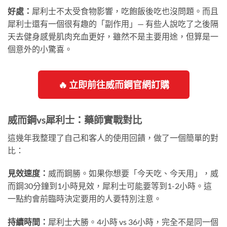
好處：
犀利士不太受食物影響，吃飽飯後吃也沒問題。而且
犀利士還有一個很有趣的「副作用」— 有些人說吃了之後隔
天去健身感覺肌肉充血更好，雖然不是主要用途，但算是一
個意外的小驚喜。
🔥 立即前往威而鋼官網訂購
威而鋼vs犀利士：藥師實戰對比
這幾年我整理了自己和客人的使用回饋，做了一個簡單的對
比：
見效速度：
威而鋼勝。如果你想要「今天吃、今天用」，威
而鋼30分鐘到1小時見效，犀利士可能要等到1-2小時。這
一點約會前臨時決定要用的人要特別注意。
持續時間：
犀利士大勝。4小時 vs 36小時，完全不是同一個