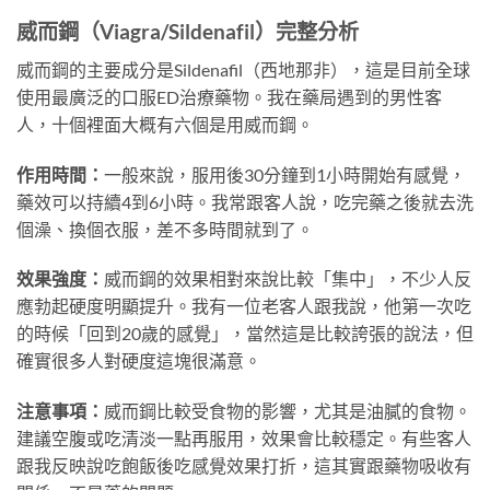
威而鋼（Viagra/Sildenafil）完整分析
威而鋼的主要成分是Sildenafil（西地那非），這是目前全球
使用最廣泛的口服ED治療藥物。我在藥局遇到的男性客
人，十個裡面大概有六個是用威而鋼。
作用時間：
一般來說，服用後30分鐘到1小時開始有感覺，
藥效可以持續4到6小時。我常跟客人說，吃完藥之後就去洗
個澡、換個衣服，差不多時間就到了。
效果強度：
威而鋼的效果相對來說比較「集中」，不少人反
應勃起硬度明顯提升。我有一位老客人跟我說，他第一次吃
的時候「回到20歲的感覺」，當然這是比較誇張的說法，但
確實很多人對硬度這塊很滿意。
注意事項：
威而鋼比較受食物的影響，尤其是油膩的食物。
建議空腹或吃清淡一點再服用，效果會比較穩定。有些客人
跟我反映說吃飽飯後吃感覺效果打折，這其實跟藥物吸收有