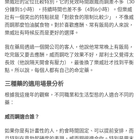
樂威壯的定位比較特別，它的見效時間跟威而鋼差不多（30
分鐘到1小時），持續時間也差不多（4到6小時）。但樂威
壯有一個突出的特點就是「對飲食的限制比較少」，不像威
而鋼那麼怕油膩食物。對於喜歡應酬、常有飯局的人來說，
樂威壯有時候反而是更好的選擇。
我在藥局遇過一個開公司的客人，他說他常常晚上有飯局，
吃完飯又要去應酬，威而鋼吃了效果不好，犀利士又覺得太
長效（他說隔天開會有壓力），最後換了樂威壯才找到平衡
點。所以說，每個人都有自己的命定藥。
三種藥的適用場景分析
根據我這幾年的觀察，不同職業和生活型態的人適合不同的
藥：
威而鋼適合誰？
如果你是有計畫性的人，約會時間固定、可以提前安排，而
且特別在意勃起硬度的表現，威而鋼很適合你。特別是周末