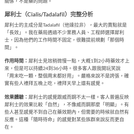
關係，不是藥的問題。
犀利士（Cialis/Tadalafil）完整分析
犀利士的主成分是Tadalafil（他達拉非），最大的賣點就是
「長效」。我在藥局遇過不少業務人員、工程師選擇犀利
士，因為他們的工作時間不固定，很難提前規劃「那個時
間」。
作用時間：
犀利士見效稍微慢一點，大概1到2小時藥效才上
來，但是可以持續24到36小時。很多客人跟我開玩笑說
「周末吃一顆，整個周末都好用」。嚴格來說不是誇張，確
實有些人禮拜五晚上吃，禮拜天早上還有感覺。
效果體驗：
犀利士的感覺跟威而鋼不太一樣。客人普遍反映
犀利士的效果比較「自然」，不像威而鋼那麼「明顯」。有
些人甚至感覺不到自己在藥效期內，但需要的時候就自然有
反應。這種「隨時待命」的感覺對某些族群來說反而更自
在。