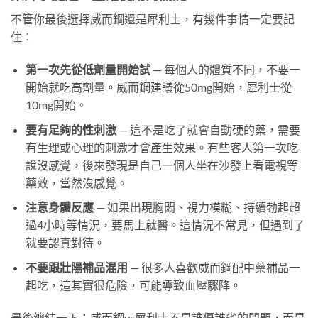
不管你最後選擇威而鋼還是犀利士，有幾件事情一定要記
住：
第一次先從低劑量開始試
— 每個人的體質不同，不要一
開始就吃高劑量。威而鋼建議從50mg開始，犀利士從
10mg開始。
要有足夠的性刺激
— 這不是吃了就會自動硬的藥，需要
有生理或心理的刺激才會產生效果。有些客人第一次吃
說沒感覺，後來發現是自己一個人坐在沙發上看電視等
藥效，當然沒感覺。
注意身體反應
— 如果出現胸悶、視力模糊、持續勃起超
過4小時等情況，要馬上就醫。這情況不常見，但遇到了
就要認真對待。
不要跟壯陽補品混用
— 很多人喜歡威而鋼配中藥補品一
起吃，這其實很危險，可能導致血壓驟降。
最後總結一下：威而鋼vs犀利士不是誰優誰劣的問題，而是