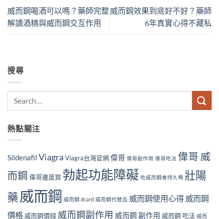
威而鋼喝酒可以嗎？藥師完整
威而鋼效果到底好不好？藥師
解讀酒精與威而鋼交互作用
6年真實心得不藏私
搜尋
熱點關注
偉哥 威
Viagra
Sildenafil
偉哥
Viagra台灣官網
偉哥副作用
偉哥吃法
勃起功能障礙
壯陽
而鋼
偉哥邊度買
吃威而鋼會持久嗎
威而鋼
藥
威而鋼使用心得
威而鋼
威而鋼 dcard
威而鋼代替品
威而鋼副作用
價格
威而鋼 副作用
威而鋼價錢
威而鋼 吃法
威而