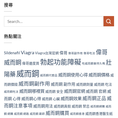
搜尋
熱點關注
偉哥
Viagra
Sildenafil
偉哥
Viagra台灣官網
偉哥副作用
偉哥吃法
勃起功能障礙
威而鋼
壯
偉哥邊度買
吃威而鋼會持久嗎
威而鋼
陽藥
威而鋼使用心得
威而鋼價格
威
威而鋼代替品
威而鋼副作用
威而鋼 副作用
而鋼價錢
威而鋼劑量
威而鋼 吃法
威而鋼哪裡買
威而鋼官網
威而鋼 官網
威
威而鋼 安全
威而鋼吃法
威而鋼正品
威
威而鋼效果
而鋼 心得
威而鋼心得
威而鋼 心臟
而鋼注意事項
威而鋼用法
威而鋼真假
威而鋼 禁忌
威而鋼網購
威而
威而鋼購買
威而鋼香港醫生紙
鋼 網購
威而鋼 網路
威而鋼 藥師
威而鋼香港