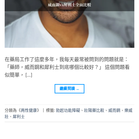
在藥局工作了這麼多年，我每天最常被問到的問題就是：
「藥師，威而鋼和犀利士到底哪個比較好？」 這個問題看
似簡單， […]
繼續閱讀
→
分類為《
两性健康
》
|
標籤:
勃起功能障礙
、
壯陽藥比較
、
威而鋼
、
樂威
壯
、
犀利士