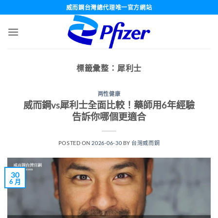
跳
威而鋼台灣總代理唯一官方網站
轉
至
內
容
標籤彙整：
犀利士
两性健康
威而鋼vs犀利士全面比較！藥師用6年經驗
告訴你哪個更適合
POSTED ON
2026-06-30
BY
台灣威而鋼
30
6 月